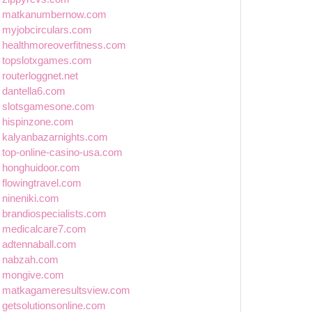
matkanumbernow.com
myjobcirculars.com
healthmoreoverfitness.com
topslotxgames.com
routerloggnet.net
dantella6.com
slotsgamesone.com
hispinzone.com
kalyanbazarnights.com
top-online-casino-usa.com
honghuidoor.com
flowingtravel.com
nineniki.com
brandiospecialists.com
medicalcare7.com
adtennaball.com
nabzah.com
mongive.com
matkagameresultsview.com
getsolutionsonline.com