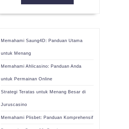
nburgh.com
Memahami Saung4D: Panduan Utama
untuk Menang
Memahami Ahlicasino: Panduan Anda
untuk Permainan Online
Strategi Teratas untuk Menang Besar di
Juruscasino
Memahami Plisbet: Panduan Komprehensif