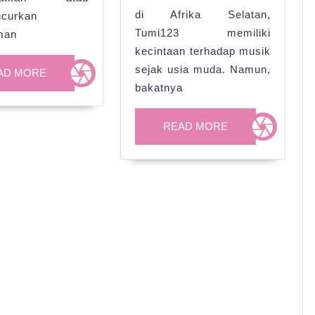
di Afrika Selatan,
curkan
Tumi123 memiliki
man
kecintaan terhadap musik
sejak usia muda. Namun,
READ
AD MORE
MORE
bakatnya
READ
READ MORE
MORE