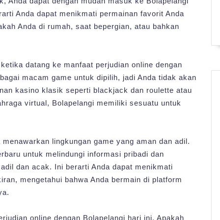
sik, Anda dapat dengan mudah masuk ke Bolapelangi
erarti Anda dapat menikmati permainan favorit Anda
akah Anda di rumah, saat bepergian, atau bahkan
etika datang ke manfaat perjudian online dengan
rbagai macam game untuk dipilih, jadi Anda tidak akan
n kasino klasik seperti blackjack dan roulette atau
ahraga virtual, Bolapelangi memiliki sesuatu untuk
ga menawarkan lingkungan game yang aman dan adil.
erbaru untuk melindungi informasi pribadi dan
dil dan acak. Ini berarti Anda dapat menikmati
kiran, mengetahui bahwa Anda bermain di platform
ya.
udian online dengan Bolapelangi hari ini. Apakah