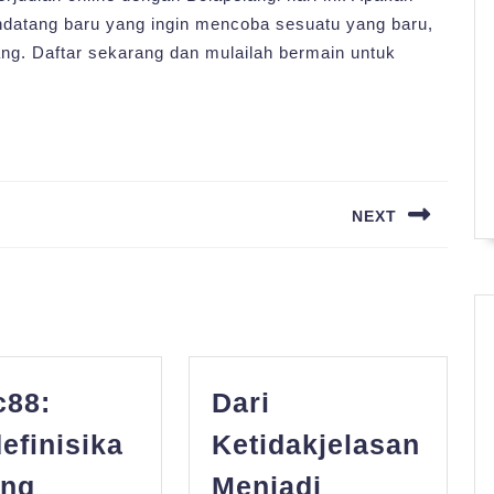
datang baru yang ingin mencoba sesuatu yang baru,
ng. Daftar sekarang dan mulailah bermain untuk
NEXT
Next
post:
c88:
Dari
efinisika
Ketidakjelasan
ang
Menjadi