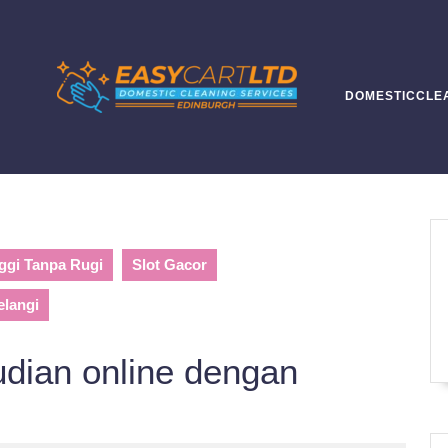
DOMESTICCLE
ggi Tanpa Rugi
Slot Gacor
elangi
udian online dengan