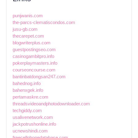
punjwanis.com
the-parcs-clematiscondos.com
jusu-gb.com
thecarepet.com
blogwriterplus.com
guestpostingseo.com
casinogambitpro.info
pokerplaymasters.info
courseoncourse.com
bantinbatdongsan247.com
bahednog.info
bahenxgek.info
pertamaskre.com
threadsvideoandphotodownloader.com
techgiddy.com
usalivenetwork.com
jackpotrushonline.info
ucnewshindi.com
freecellphonedatabase.com