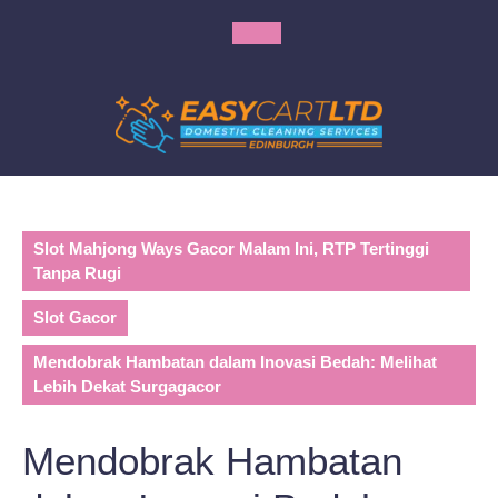
Skip
to
Open
content
Button
Slot Mahjong Ways Gacor Malam Ini, RTP Tertinggi
Tanpa Rugi
Slot Gacor
Mendobrak Hambatan dalam Inovasi Bedah: Melihat
Lebih Dekat Surgagacor
Mendobrak Hambatan