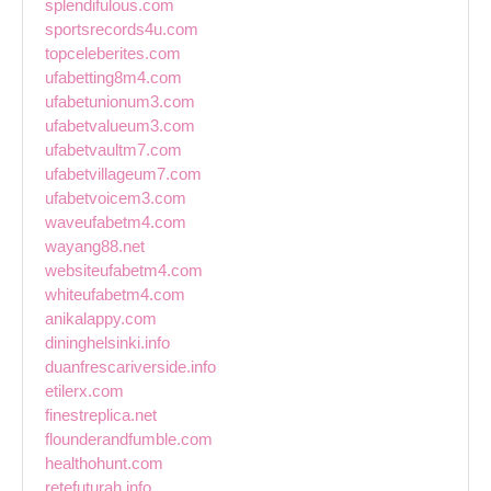
splendifulous.com
sportsrecords4u.com
topceleberites.com
ufabetting8m4.com
ufabetunionum3.com
ufabetvalueum3.com
ufabetvaultm7.com
ufabetvillageum7.com
ufabetvoicem3.com
waveufabetm4.com
wayang88.net
websiteufabetm4.com
whiteufabetm4.com
anikalappy.com
dininghelsinki.info
duanfrescariverside.info
etilerx.com
finestreplica.net
flounderandfumble.com
healthohunt.com
retefuturah.info