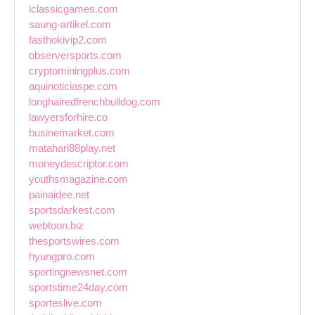
iclassicgames.com
saung-artikel.com
fasthokivip2.com
observersports.com
cryptominingplus.com
aquinoticiaspe.com
longhairedfrenchbulldog.com
lawyersforhire.co
businemarket.com
matahari88play.net
moneydescriptor.com
youthsmagazine.com
painaidee.net
sportsdarkest.com
webtoon.biz
thesportswires.com
hyungpro.com
sportingnewsnet.com
sportstime24day.com
sporteslive.com