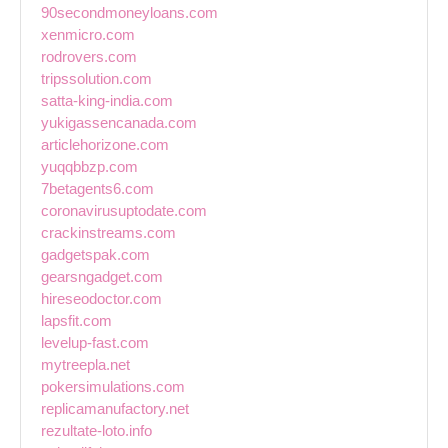
90secondmoneyloans.com
xenmicro.com
rodrovers.com
tripssolution.com
satta-king-india.com
yukigassencanada.com
articlehorizone.com
yuqqbbzp.com
7betagents6.com
coronavirusuptodate.com
crackinstreams.com
gadgetspak.com
gearsngadget.com
hireseodoctor.com
lapsfit.com
levelup-fast.com
mytreepla.net
pokersimulations.com
replicamanufactory.net
rezultate-loto.info