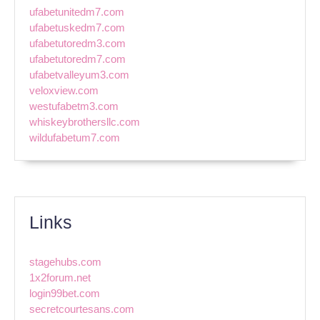
ufabetunitedm7.com
ufabetuskedm7.com
ufabetutoredm3.com
ufabetutoredm7.com
ufabetvalleyum3.com
veloxview.com
westufabetm3.com
whiskeybrothersllc.com
wildufabetum7.com
Links
stagehubs.com
1x2forum.net
login99bet.com
secretcourtesans.com