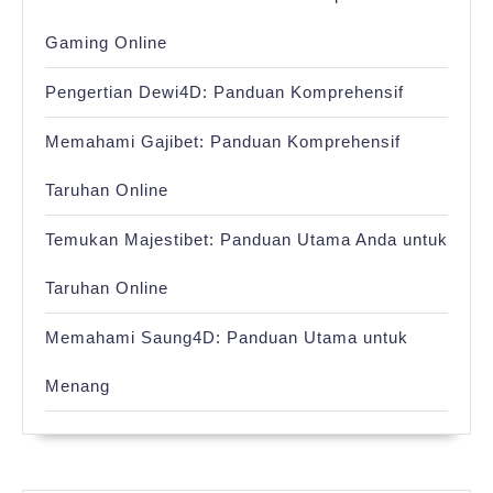
Gaming Online
Pengertian Dewi4D: Panduan Komprehensif
Memahami Gajibet: Panduan Komprehensif
Taruhan Online
Temukan Majestibet: Panduan Utama Anda untuk
Taruhan Online
Memahami Saung4D: Panduan Utama untuk
Menang