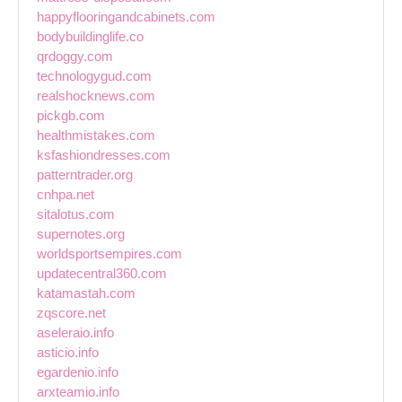
happyflooringandcabinets.com
bodybuildinglife.co
qrdoggy.com
technologygud.com
realshocknews.com
pickgb.com
healthmistakes.com
ksfashiondresses.com
patterntrader.org
cnhpa.net
sitalotus.com
supernotes.org
worldsportsempires.com
updatecentral360.com
katamastah.com
zqscore.net
aseleraio.info
asticio.info
egardenio.info
arxteamio.info