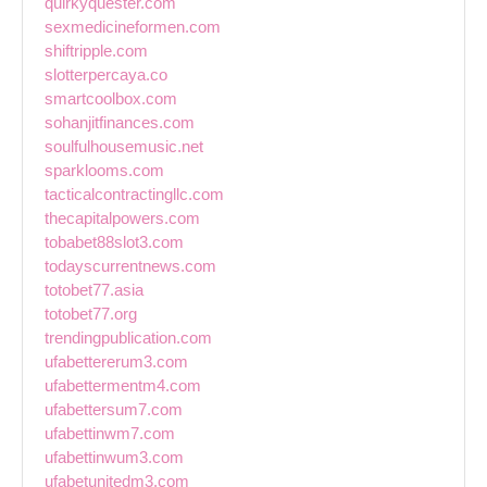
quirkyquester.com
sexmedicineformen.com
shiftripple.com
slotterpercaya.co
smartcoolbox.com
sohanjitfinances.com
soulfulhousemusic.net
sparklooms.com
tacticalcontractingllc.com
thecapitalpowers.com
tobabet88slot3.com
todayscurrentnews.com
totobet77.asia
totobet77.org
trendingpublication.com
ufabettererum3.com
ufabettermentm4.com
ufabettersum7.com
ufabettinwm7.com
ufabettinwum3.com
ufabetunitedm3.com