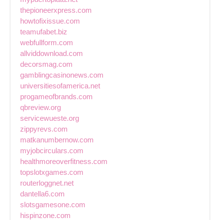
thepioneerxpress.com
howtofixissue.com
teamufabet.biz
webfullform.com
allviddownload.com
decorsmag.com
gamblingcasinonews.com
universitiesofamerica.net
progameofbrands.com
qbreview.org
servicewueste.org
zippyrevs.com
matkanumbernow.com
myjobcirculars.com
healthmoreoverfitness.com
topslotxgames.com
routerloggnet.net
dantella6.com
slotsgamesone.com
hispinzone.com