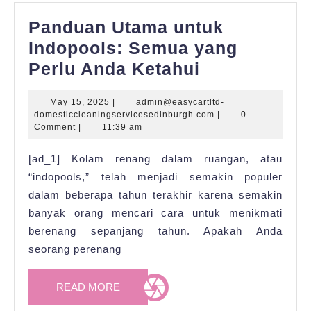
Panduan Utama untuk
Indopools: Semua yang
Panduan
Perlu Anda Ketahui
Utama
May
May 15, 2025
|
admin@easycartltd-
untuk
15,
admin@easycartltd-
domesticcleaningservicesedinburgh.com
|
0
Indopools:
2025
domesticcleaningser
Comment
|
11:39 am
Semua
[ad_1] Kolam renang dalam ruangan, atau
yang
“indopools,” telah menjadi semakin populer
Perlu
dalam beberapa tahun terakhir karena semakin
Anda
banyak orang mencari cara untuk menikmati
berenang sepanjang tahun. Apakah Anda
Ketahui
seorang perenang
READ
READ MORE
MORE