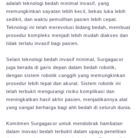
adalah teknologi bedah minimal invasif, yang
memungkinkan sayatan lebih kecil, bekas luka lebih
sedikit, dan waktu pemulihan pasien lebih cepat.
Teknologi ini telah merevolusi bidang bedah, membuat
prosedur kompleks menjadi lebih mudah diakses dan
tidak terlalu invasif bagi pasien.
Selain teknologi bedah invasif minimal, Surgagacor
juga berada di garis depan dalam bedah robotik,
dengan sistem robotik canggih yang memungkinkan
prosedur lebih tepat dan akurat. Sistem robotik ini
telah terbukti mengurangi risiko komplikasi dan
meningkatkan hasil akhir pasien, menjadikannya alat
yang sangat berharga bagi ahli bedah di seluruh dunia.
Komitmen Surgagacor untuk mendobrak hambatan
dalam inovasi bedah terbukti dalam upaya penelitian