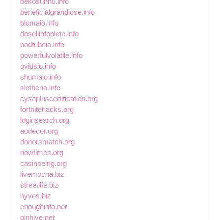
bekosunhu.info
beneficialgrandiose.info
blomaio.info
dosellinfoplete.info
podtubeio.info
powerfulvolatile.info
qvidsio.info
shumaio.info
slotherio.info
cysapluscertification.org
fortnitehacks.org
loginsearch.org
aodecor.org
donorsmatch.org
nowtimes.org
casinoeing.org
livemocha.biz
streetlife.biz
hyves.biz
enoughinfo.net
pinhive.net