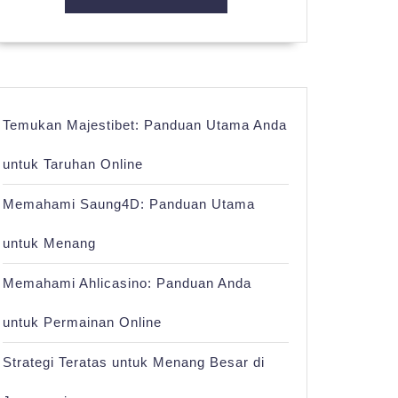
com
Temukan Majestibet: Panduan Utama Anda
untuk Taruhan Online
Memahami Saung4D: Panduan Utama
untuk Menang
Memahami Ahlicasino: Panduan Anda
untuk Permainan Online
Strategi Teratas untuk Menang Besar di