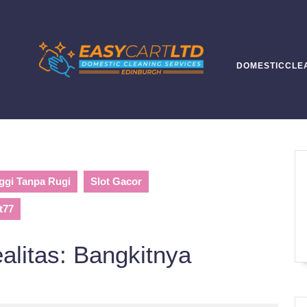
DOMESTICCLE
ggi Tanpa Rugi
Slot Gacor
t77
ealitas: Bangkitnya