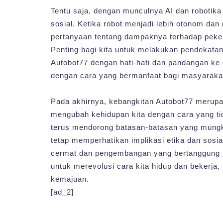
Tentu saja, dengan munculnya AI dan robotika
sosial. Ketika robot menjadi lebih otonom da
pertanyaan tentang dampaknya terhadap pekerja
Penting bagi kita untuk melakukan pendekata
Autobot77 dengan hati-hati dan pandangan ke
dengan cara yang bermanfaat bagi masyaraka
Pada akhirnya, kebangkitan Autobot77 merupaka
mengubah kehidupan kita dengan cara yang ti
terus mendorong batasan-batasan yang mungkin
tetap memperhatikan implikasi etika dan sosi
cermat dan pengembangan yang bertanggung ja
untuk merevolusi cara kita hidup dan bekerja
kemajuan.
[ad_2]
Post