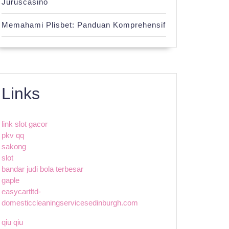
Juruscasino
Memahami Plisbet: Panduan Komprehensif
Links
link slot gacor
pkv qq
sakong
slot
bandar judi bola terbesar
gaple
easycartltd-
domesticcleaningservicesedinburgh.com
qiu qiu