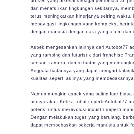
proses yang dikenal sebagai pembelajaran p
dan menafsirkan lingkungan sekitarnya, mem
terus meningkatkan kinerjanya seiring waktu.
menavigasi lingkungan yang kompleks, berint
dengan manusia dengan cara yang alami dan int
Aspek mengesankan lainnya dari Autobot77 ad
yang ramping dan futuristik dari franchise T
sensor, kamera, dan aktuator yang memungki
Anggota badannya yang dapat mengartikulasik
kualitas seperti aslinya yang membedakannya da
Namun mungkin aspek yang paling luar biasa 
masyarakat. Ketika robot seperti Autobot77 
potensi untuk merevolusi industri seperti man
Dengan melakukan tugas yang berulang, berba
dapat membebaskan pekerja manusia untuk foku