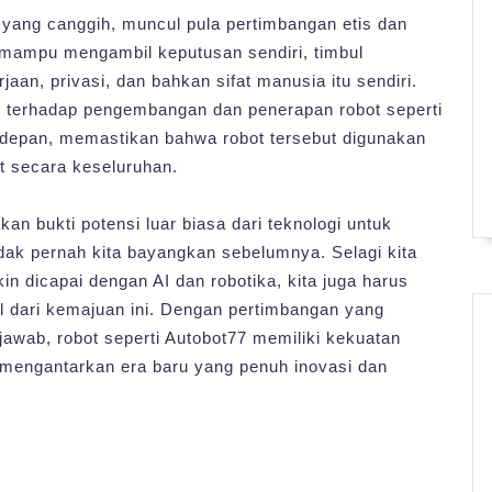
 yang canggih, muncul pula pertimbangan etis dan
n mampu mengambil keputusan sendiri, timbul
an, privasi, dan bahkan sifat manusia itu sendiri.
n terhadap pengembangan dan penerapan robot seperti
 depan, memastikan bahwa robot tersebut digunakan
t secara keseluruhan.
n bukti potensi luar biasa dari teknologi untuk
dak pernah kita bayangkan sebelumnya. Selagi kita
 dicapai dengan AI dan robotika, kita juga harus
al dari kemajuan ini. Dengan pertimbangan yang
wab, robot seperti Autobot77 memiliki kekuatan
, mengantarkan era baru yang penuh inovasi dan