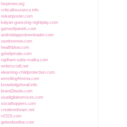
hispinner.org
criticalinsurance.info
nokariposter.com
kalyan-guessing-nightplay.com
gameofpanels.com
androidappsdownloader.com
usetimenow.com
healthblow.com
gohelpmate.com
rajdhani-satta-matka.com
writerscraft.net
elearning-childprotection.com
wrestling4mena.com
knowledgeforall.info
brand2lastio.com
usadigitalservices.com
socialhoppers.com
creativedream.net
n2315.com
getwebonline.com