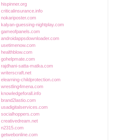
hispinner.org
criticalinsurance.info
nokariposter.com
kalyan-guessing-nightplay.com
gameofpanels.com
androidappsdownloader.com
usetimenow.com
healthblow.com
gohelpmate.com
rajdhani-satta-matka.com
writerscraft.net
elearning-childprotection.com
wrestling4mena.com
knowledgeforall.info
brand2lastio.com
usadigitalservices.com
socialhoppers.com
creativedream.net
n2315.com
getwebonline.com