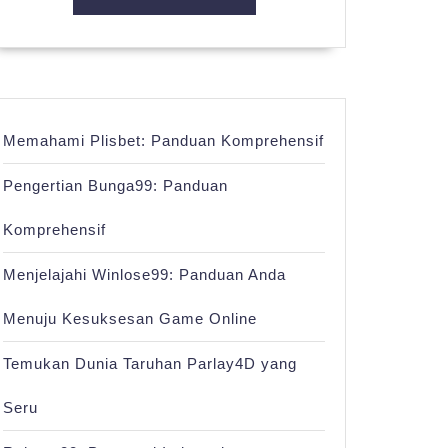
h.com
Memahami Plisbet: Panduan Komprehensif
Pengertian Bunga99: Panduan
Komprehensif
Menjelajahi Winlose99: Panduan Anda
Menuju Kesuksesan Game Online
Temukan Dunia Taruhan Parlay4D yang
Seru