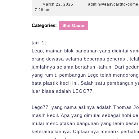
March
March 22, 2025
|
admin@easycartltd-domes
22,
7:28 am
2025
Categories:
Slot Gacor
[ad_1]
Lego, mainan blok bangunan yang dicintai yan
orang dewasa selama beberapa generasi, telah
jumlahnya selama bertahun -tahun. Dari gedun
yang rumit, pembangun Lego telah mendorong 
bata plastik kecil ini. Salah satu pembangun
luar biasa adalah LEGO77.
Lego77, yang nama aslinya adalah Thomas Jo
masih kecil. Apa yang dimulai sebagai hobi d
mulai menciptakan bangunan yang lebih besar
keterampilannya. Ciptaannya menarik perhati