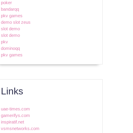
poker
bandarqq
pkv games
demo slot zeus
slot demo
slot demo
pkv
dominoqq
pkv games
Links
uae-times.com
gamerifys.com
inspiratif.net
vsmsnetworks.com