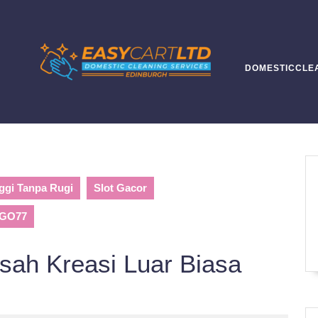
DOMESTICCLE
ggi Tanpa Rugi
Slot Gacor
EGO77
ah Kreasi Luar Biasa