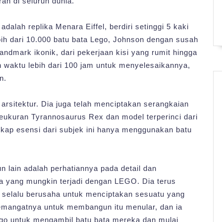
n di seluruh dunia.
dalah replika Menara Eiffel, berdiri setinggi 5 kaki
 dari 10.000 batu bata Lego, Johnson dengan susah
andmark ikonik, dari pekerjaan kisi yang rumit hingga
waktu lebih dari 100 jam untuk menyelesaikannya,
n.
 arsitektur. Dia juga telah menciptakan serangkaian
eukuran Tyrannosaurus Rex dan model terperinci dari
ap esensi dari subjek ini hanya menggunakan batu
lain adalah perhatiannya pada detail dan
a yang mungkin terjadi dengan LEGO. Dia terus
 selalu berusaha untuk menciptakan sesuatu yang
Semangatnya untuk membangun itu menular, dan ia
go untuk mengambil batu bata mereka dan mulai