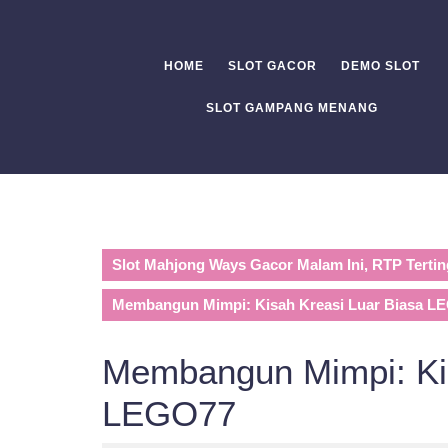
Skip
to
content
HOME
SLOT GACOR
DEMO SLOT
SLOT GAMPANG MENANG
Slot Mahjong Ways Gacor Malam Ini, RTP Tertin
Membangun Mimpi: Kisah Kreasi Luar Biasa L
Membangun Mimpi: Kis
LEGO77