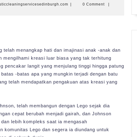
admin@easycartltd-
ticcleaningservicesedinburgh.com
|
0 Comment
|
domesticcleaningservicesedinburg
g telah menangkap hati dan imajinasi anak -anak dan
 mengilhami kreasi luar biasa yang tak terhitung
g pencakar langit yang menjulang tinggi hingga patung
batas -batas apa yang mungkin terjadi dengan batu
 yang telah mendapatkan pengakuan atas kreasi yang
hnson, telah membangun dengan Lego sejak dia
engan cepat berubah menjadi gairah, dan Johnson
 dan lebih kompleks saat ia mengasah
an komunitas Lego dan segera ia diundang untuk