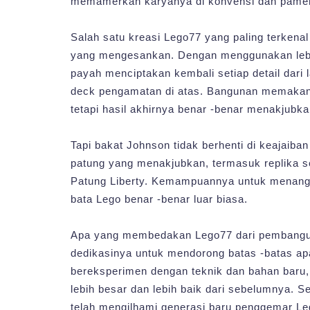
memamerkan karyanya di konvensi dan pamera
Salah satu kreasi Lego77 yang paling terkenal a
yang mengesankan. Dengan menggunakan lebih
payah menciptakan kembali setiap detail dari l
deck pengamatan di atas. Bangunan memakan 
tetapi hasil akhirnya benar -benar menakjubka
Tapi bakat Johnson tidak berhenti di keajaiban
patung yang menakjubkan, termasuk replika s
Patung Liberty. Kemampuannya untuk menangk
bata Lego benar -benar luar biasa.
Apa yang membedakan Lego77 dari pembangun 
dedikasinya untuk mendorong batas -batas ap
bereksperimen dengan teknik dan bahan baru,
lebih besar dan lebih baik dari sebelumnya. 
telah mengilhami generasi baru penggemar Le