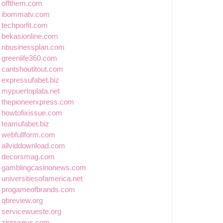
offthem.com
ibommatv.com
techporfit.com
bekasionline.com
nbusinessplan.com
greenlife360.com
cantshoutitout.com
expressufabet.biz
mypuertoplata.net
thepioneerxpress.com
howtofixissue.com
sedinburgh.com
teamufabet.biz
webfullform.com
allviddownload.com
decorsmag.com
gamblingcasinonews.com
universitiesofamerica.net
progameofbrands.com
qbreview.org
servicewueste.org
zippyrevs.com