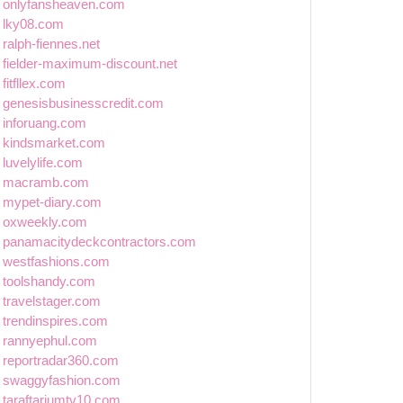
onlyfansheaven.com
lky08.com
ralph-fiennes.net
fielder-maximum-discount.net
fitfllex.com
genesisbusinesscredit.com
inforuang.com
kindsmarket.com
luvelylife.com
macramb.com
mypet-diary.com
oxweekly.com
panamacitydeckcontractors.com
westfashions.com
toolshandy.com
travelstager.com
trendinspires.com
rannyephul.com
reportradar360.com
swaggyfashion.com
taraftariumtv10.com