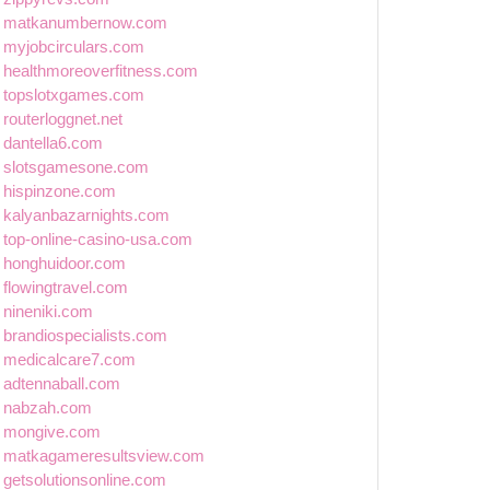
matkanumbernow.com
myjobcirculars.com
healthmoreoverfitness.com
topslotxgames.com
routerloggnet.net
dantella6.com
slotsgamesone.com
hispinzone.com
kalyanbazarnights.com
top-online-casino-usa.com
honghuidoor.com
flowingtravel.com
nineniki.com
brandiospecialists.com
medicalcare7.com
adtennaball.com
nabzah.com
mongive.com
matkagameresultsview.com
getsolutionsonline.com