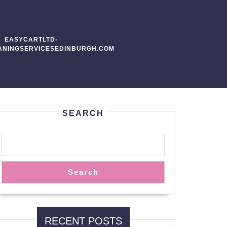
EASYCARTLTD-
ANINGSERVICESEDINBURGH.COM
SEARCH
Search
RECENT POSTS