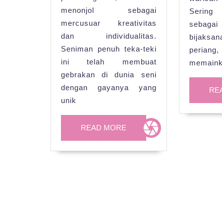
menonjol sebagai
Sering
mercusuar kreativitas
sebagai
dan individualitas.
bijaksa
Seniman penuh teka-teki
perian
ini telah membuat
memaink
gebrakan di dunia seni
dengan gayanya yang
RE
unik
READ
READ MORE
MORE