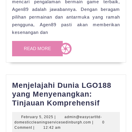
mencari pengalaman bermain game terbaik,
Henti
Agen89 adalah jawabannya. Dengan beragam
di
pilihan permainan dan antarmuka yang ramah
pengguna, Agen89 pasti akan memberikan
Agen89:
kesenangan dan
Pengalaman
Gaming
READ
READ MORE
Terbaik
MORE
Menjelajahi Dunia LGO188
yang Menyenangkan:
Menjelaj
Tinjauan Komprehensif
Dunia
February
February 5, 2025
|
admin@easycartltd-
LGO188
5,
admin@easycartltd-
domesticcleaningservicesedinburgh.com
|
0
yang
2025
domesticcleaningser
Comment
|
12:42 am