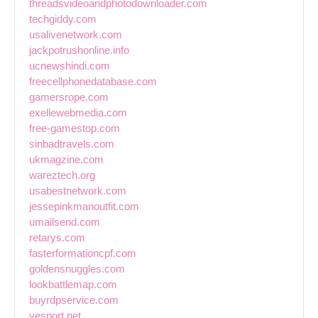
threadsvideoandphotodownloader.com
techgiddy.com
usalivenetwork.com
jackpotrushonline.info
ucnewshindi.com
freecellphonedatabase.com
gamersrope.com
exellewebmedia.com
free-gamestop.com
sinbadtravels.com
ukmagzine.com
wareztech.org
usabestnetwork.com
jessepinkmanoutfit.com
umailsend.com
retarys.com
fasterformationcpf.com
goldensnuggles.com
lookbattlemap.com
buyrdpservice.com
yesport.net