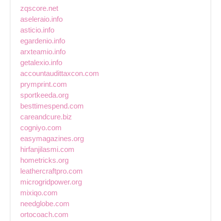
zqscore.net
aseleraio.info
asticio.info
egardenio.info
arxteamio.info
getalexio.info
accountaudittaxcon.com
prymprint.com
sportkeeda.org
besttimespend.com
careandcure.biz
cogniyo.com
easymagazines.org
hirfanjilasmi.com
hometricks.org
leathercraftpro.com
microgridpower.org
mixiqo.com
needglobe.com
ortocoach.com