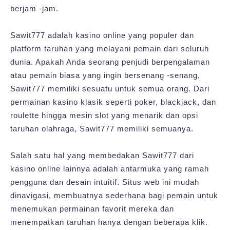
berjam -jam.
Sawit777 adalah kasino online yang populer dan
platform taruhan yang melayani pemain dari seluruh
dunia. Apakah Anda seorang penjudi berpengalaman
atau pemain biasa yang ingin bersenang -senang,
Sawit777 memiliki sesuatu untuk semua orang. Dari
permainan kasino klasik seperti poker, blackjack, dan
roulette hingga mesin slot yang menarik dan opsi
taruhan olahraga, Sawit777 memiliki semuanya.
Salah satu hal yang membedakan Sawit777 dari
kasino online lainnya adalah antarmuka yang ramah
pengguna dan desain intuitif. Situs web ini mudah
dinavigasi, membuatnya sederhana bagi pemain untuk
menemukan permainan favorit mereka dan
menempatkan taruhan hanya dengan beberapa klik.