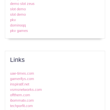
demo slot zeus
slot demo
slot demo
pkv
dominoqq
pkv games
Links
uae-times.com
gamerifys.com
inspiratif.net
vsmsnetworks.com
offthem.com
ibommatv.com
techporfit.com