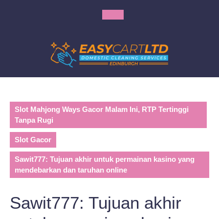
Skip
to
Open
content
Button
Slot Mahjong Ways Gacor Malam Ini, RTP Tertinggi
Tanpa Rugi
Slot Gacor
Sawit777: Tujuan akhir untuk permainan kasino yang
mendebarkan dan taruhan online
Sawit777: Tujuan akhir