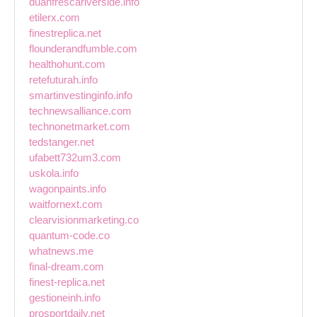
duanfrescariverside.info
etilerx.com
finestreplica.net
flounderandfumble.com
healthohunt.com
retefuturah.info
smartinvestinginfo.info
technewsalliance.com
technonetmarket.com
tedstanger.net
ufabett732um3.com
uskola.info
wagonpaints.info
waitfornext.com
clearvisionmarketing.co
quantum-code.co
whatnews.me
final-dream.com
finest-replica.net
gestioneinh.info
prosportdaily.net