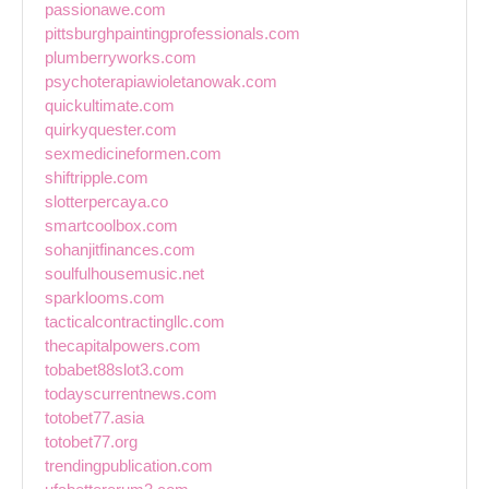
passionawe.com
pittsburghpaintingprofessionals.com
plumberryworks.com
psychoterapiawioletanowak.com
quickultimate.com
quirkyquester.com
sexmedicineformen.com
shiftripple.com
slotterpercaya.co
smartcoolbox.com
sohanjitfinances.com
soulfulhousemusic.net
sparklooms.com
tacticalcontractingllc.com
thecapitalpowers.com
tobabet88slot3.com
todayscurrentnews.com
totobet77.asia
totobet77.org
trendingpublication.com