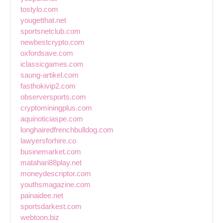
tostylo.com
yougetthat.net
sportsnetclub.com
newbestcrypto.com
oxfordsave.com
iclassicgames.com
saung-artikel.com
fasthokivip2.com
observersports.com
cryptominingplus.com
aquinoticiaspe.com
longhairedfrenchbulldog.com
lawyersforhire.co
businemarket.com
matahari88play.net
moneydescriptor.com
youthsmagazine.com
painaidee.net
sportsdarkest.com
webtoon.biz