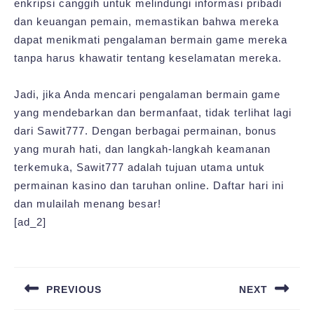
enkripsi canggih untuk melindungi informasi pribadi
dan keuangan pemain, memastikan bahwa mereka
dapat menikmati pengalaman bermain game mereka
tanpa harus khawatir tentang keselamatan mereka.
Jadi, jika Anda mencari pengalaman bermain game
yang mendebarkan dan bermanfaat, tidak terlihat lagi
dari Sawit777. Dengan berbagai permainan, bonus
yang murah hati, dan langkah-langkah keamanan
terkemuka, Sawit777 adalah tujuan utama untuk
permainan kasino dan taruhan online. Daftar hari ini
dan mulailah menang besar!
[ad_2]
Post
navigation
PREVIOUS
NEXT
Previous
Next