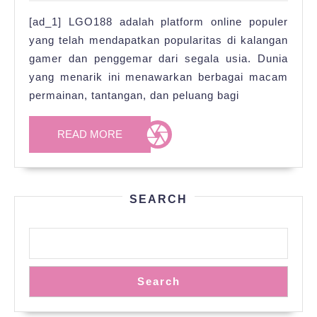
Menyena
[ad_1] LGO188 adalah platform online populer
Tinjauan
yang telah mendapatkan popularitas di kalangan
Kompreh
gamer dan penggemar dari segala usia. Dunia
yang menarik ini menawarkan berbagai macam
permainan, tantangan, dan peluang bagi
READ
READ MORE
MORE
SEARCH
Search