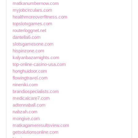
matkanumbernow.com
myjobcirculars.com
healthmoreoverfitness.com
topslotxgames.com
routerloggnet.net
dantella6.com
slotsgamesone.com
hispinzone.com
kalyanbazarnights.com
top-online-casino-usa.com
honghuidoor.com
flowingtravel.com
nineniki.com
brandiospecialists.com
medicalcare7.com
adtennaball.com
nabzah.com
mongive.com
matkagameresultsview.com
getsolutionsonline.com