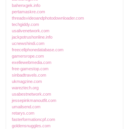
bahenxgek.info
pertamaskre.com
threadsvideoandphotodownloader.com
techgiddy.com
usalivenetwork.com
jackpotrushonline.info
ucnewshindi.com
freecellphonedatabase.com
gamersrope.com
exellewebmedia.com
free-gamestop.com
sinbadtravels.com
ukmagzine.com
wareztech.org
usabestnetwork.com
jessepinkmanoutfit.com
umailsend.com
retarys.com
fasterformationcpf.com
goldensnuggles.com