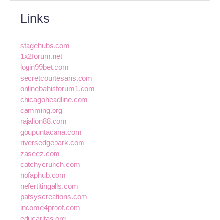
Links
stagehubs.com
1x2forum.net
login99bet.com
secretcourtesans.com
onlinebahisforum1.com
chicagoheadline.com
camming.org
rajalion88.com
goupuntacana.com
riversedgepark.com
zaseez.com
catchycrunch.com
nofaphub.com
nefertitingalls.com
patsyscreations.com
income4proof.com
educaritas.org