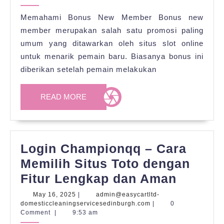
Tips
Memahami Bonus New Member Bonus new
Maksimalk
member merupakan salah satu promosi paling
Bonus
umum yang ditawarkan oleh situs slot online
New
untuk menarik pemain baru. Biasanya bonus ini
Member
diberikan setelah pemain melakukan
di
Situs
READ
READ MORE
MORE
Slot
Login Championqq – Cara
Memilih Situs Toto dengan
Login
Fitur Lengkap dan Aman
Champ
May
May 16, 2025
|
admin@easycartltd-
16,
admin@easycartltd-
domesticcleaningservicesedinburgh.com
|
0
–
2025
domesticcleaningservi
Comment
|
9:53 am
Cara