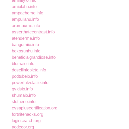
aminityio.info
amiolahu.info
ampacheme.info
ampullahu.info
aromaxme.info
asserthatecontrast.info
atenderme.info
bangumiio.info
bekosunhu.info
beneficialgrandiose.info
blomaio.info
dosellinfoplete.info
podtubeio.info
powerfulvolatile.info
qvidsio.info
shumaio.info
slotherio.info
cysapluscertification.org
fortnitehacks.org
loginsearch.org
aodecor.org