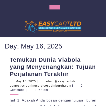
Skip
to
Open
content
Button
Day:
May 16, 2025
Temukan Dunia Viabola
yang Menyenangkan: Tujuan
Temukan
Perjalanan Terakhir
Dunia
May
May 16, 2025
|
admin@easycartltd-
16,
admin@easycartltd-
domesticcleaningservicesedinburgh.com
|
0
Viabola
2025
domesticcleaningservi
Comment
|
11:54 pm
yang
[ad_1] Apakah Anda bosan dengan tujuan liburan
Menyenangk