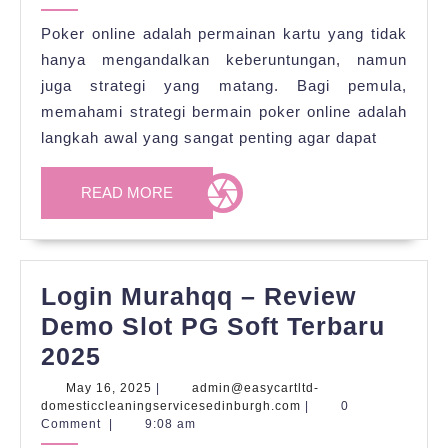
Strategi
Poker online adalah permainan kartu yang tidak
Jitu
hanya mengandalkan keberuntungan, namun
Bermain
juga strategi yang matang. Bagi pemula,
Poker
memahami strategi bermain poker online adalah
Online
langkah awal yang sangat penting agar dapat
untuk
Pemula
READ
READ MORE
MORE
Login Murahqq – Review
Demo Slot PG Soft Terbaru
Login
2025
Murahqq
May
May 16, 2025
|
admin@easycartltd-
16,
admin@easycartltd-
domesticcleaningservicesedinburgh.com
|
0
–
2025
domesticcleaningservi
Comment
|
9:08 am
Review