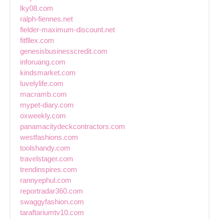
lky08.com
ralph-fiennes.net
fielder-maximum-discount.net
fitfllex.com
genesisbusinesscredit.com
inforuang.com
kindsmarket.com
luvelylife.com
macramb.com
mypet-diary.com
oxweekly.com
panamacitydeckcontractors.com
westfashions.com
toolshandy.com
travelstager.com
trendinspires.com
rannyephul.com
reportradar360.com
swaggyfashion.com
taraftariumtv10.com