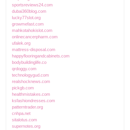
sportsreviews24.com
dubai360blog.com
lucky77slot.org
growmefast.com
mahkotahokislot.com
onlinecancerpharm.com
ufalek.org
mattress-disposal.com
happyflooringandcabinets.com
bodybuildinglife.co
qrdoggy.com
technologygud.com
realshocknews.com
pickgb.com
healthmistakes.com
ksfashiondresses.com
patterntrader.org
cnhpa.net
sitalotus.com
supernotes.org