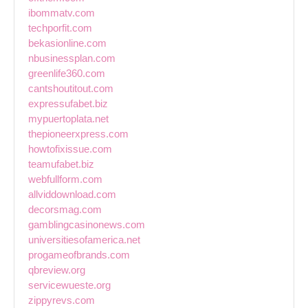
ibommatv.com
techporfit.com
bekasionline.com
nbusinessplan.com
greenlife360.com
cantshoutitout.com
expressufabet.biz
mypuertoplata.net
thepioneerxpress.com
howtofixissue.com
teamufabet.biz
webfullform.com
allviddownload.com
decorsmag.com
gamblingcasinonews.com
universitiesofamerica.net
progameofbrands.com
qbreview.org
servicewueste.org
zippyrevs.com