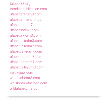
totobet77.org
trendingpublication.com
ufabettererum3.com
ufabettermentm4.com
ufabettersum7.com
ufabettinwm7.com
ufabettinwum3.com
ufabetunitedm3.com
ufabetunitedm7.com
ufabetuskedm7.com
ufabetutoredm3.com
ufabetutoredm7.com
ufabetvalleyum3.com
veloxview.com
westufabetm3.com
whiskeybrothersllc.com
wildufabetum7.com