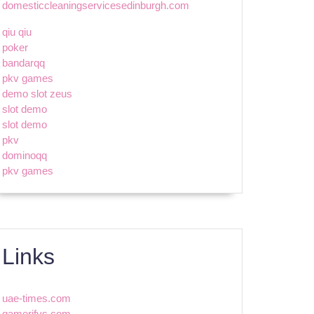
domesticcleaningservicesedinburgh.com
qiu qiu
poker
bandarqq
pkv games
demo slot zeus
slot demo
slot demo
pkv
dominoqq
pkv games
Links
uae-times.com
gamerifys.com