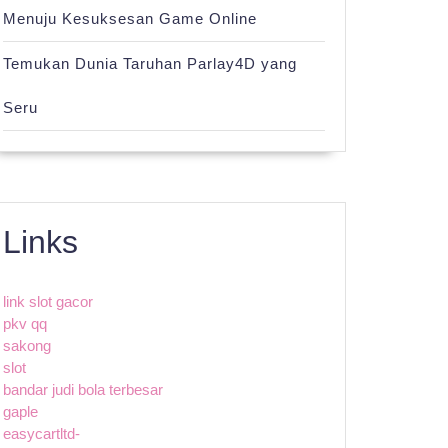
Menuju Kesuksesan Game Online
Temukan Dunia Taruhan Parlay4D yang
Seru
Links
link slot gacor
pkv qq
sakong
slot
bandar judi bola terbesar
gaple
easycartltd-