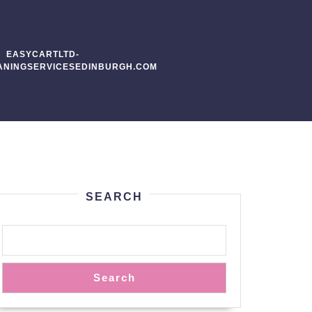
EASYCARTLTD-
ANINGSERVICESEDINBURGH.COM
SEARCH
Search
gh.com