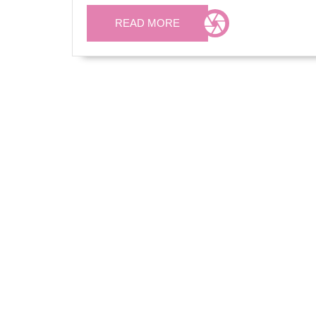
READ
READ MORE
MORE