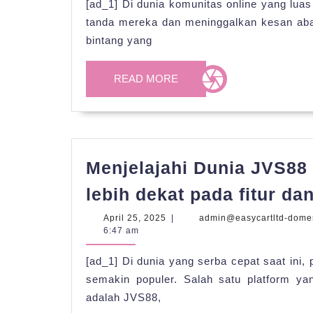
[ad_1] Di dunia komunitas online yang lu
Meningkat
tanda mereka dan meninggalkan kesan abad
di
bintang yang
Komunitas
Online
READ
READ MORE
MORE
Menjelajahi Dunia JVS88
lebih dekat pada fitur da
April
April 25, 2025
|
admin@easycartltd-domes
25,
6:47 am
2025
[ad_1] Di dunia yang serba cepat saat ini,
semakin populer. Salah satu platform ya
adalah JVS88,