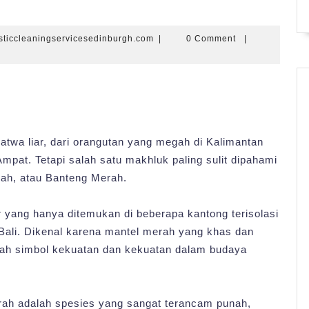
admin@easycartltd-
ticcleaningservicesedinburgh.com
|
0 Comment
|
domesticcleaningservicesedinburg
atwa liar, dari orangutan yang megah di Kalimantan
mpat. Tetapi salah satu makhluk paling sulit dipahami
rah, atau Banteng Merah.
r yang hanya ditemukan di beberapa kantong terisolasi
 Bali. Dikenal karena mantel merah yang khas dan
ah simbol kekuatan dan kekuatan dalam budaya
erah adalah spesies yang sangat terancam punah,