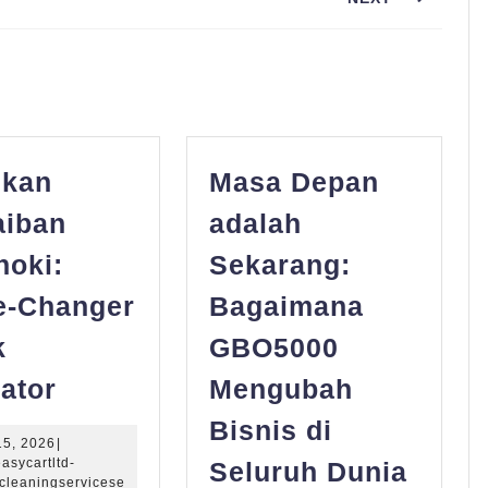
Next
post:
kan
Masa Depan
aiban
adalah
hoki:
Sekarang:
-Changer
Bagaimana
k
GBO5000
Temukan
rator
Mengubah
Keajaiban
Bisnis di
Kerahoki:
July
15, 2026
|
Masa
15,
sycartltd-
Seluruh Dunia
Game-
h.com
2026
cleaningservicese