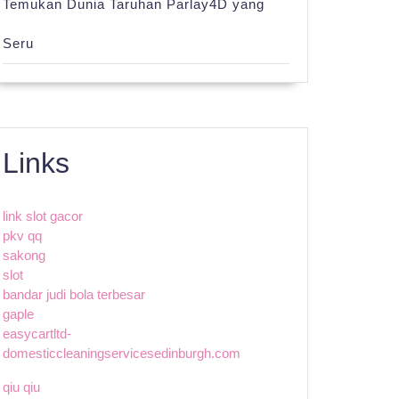
Temukan Dunia Taruhan Parlay4D yang
Seru
Links
link slot gacor
pkv qq
sakong
slot
bandar judi bola terbesar
gaple
easycartltd-
domesticcleaningservicesedinburgh.com
qiu qiu