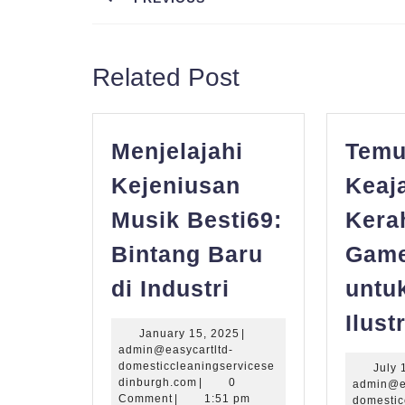
Previous
post:
Related Post
Menjelajahi
Temu
Kejeniusan
Keaj
Musik Besti69:
Kera
Bintang Baru
Game
Menjelajahi
di Industri
untu
Kejeniusan
Ilust
Musik
January
January 15, 2025
|
15,
admin@easycartltd-
Besti69:
2025
domesticcleaningservicese
July 
admin@easycartltd-
dinburgh.com
|
0
Bintang
admin@ea
domesticcleaningservicesedinburg
Comment
|
1:51 pm
domestic