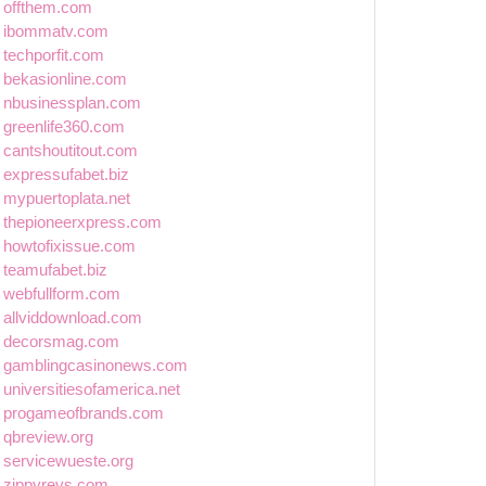
offthem.com
ibommatv.com
techporfit.com
bekasionline.com
nbusinessplan.com
greenlife360.com
cantshoutitout.com
expressufabet.biz
mypuertoplata.net
thepioneerxpress.com
howtofixissue.com
teamufabet.biz
webfullform.com
allviddownload.com
decorsmag.com
gamblingcasinonews.com
universitiesofamerica.net
progameofbrands.com
qbreview.org
servicewueste.org
zippyrevs.com