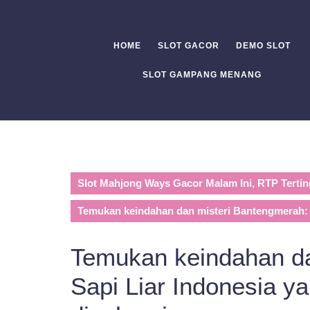
Skip
to
content
HOME
SLOT GACOR
DEMO SLOT
SLOT GAMPANG MENANG
Slot Mahjong Ways Gacor Malam Ini, RTP Tertin
Temukan keindahan dan misteri Bantengmerah: S
Temukan keindahan da
Sapi Liar Indonesia ya