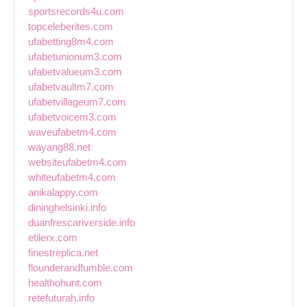
sportsrecords4u.com
topceleberites.com
ufabetting8m4.com
ufabetunionum3.com
ufabetvalueum3.com
ufabetvaultm7.com
ufabetvillageum7.com
ufabetvoicem3.com
waveufabetm4.com
wayang88.net
websiteufabetm4.com
whiteufabetm4.com
anikalappy.com
dininghelsinki.info
duanfrescariverside.info
etilerx.com
finestreplica.net
flounderandfumble.com
healthohunt.com
retefuturah.info