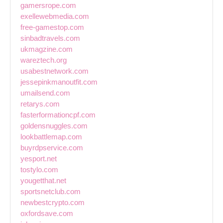
gamersrope.com
exellewebmedia.com
free-gamestop.com
sinbadtravels.com
ukmagzine.com
wareztech.org
usabestnetwork.com
jessepinkmanoutfit.com
umailsend.com
retarys.com
fasterformationcpf.com
goldensnuggles.com
lookbattlemap.com
buyrdpservice.com
yesport.net
tostylo.com
yougetthat.net
sportsnetclub.com
newbestcrypto.com
oxfordsave.com