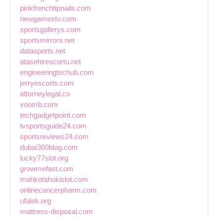
pinkfrenchtipnails.com
newgamestv.com
sportsgallerys.com
sportsmirrors.net
datasports.net
atasehirescortu.net
engineeringtechub.com
jerryescorts.com
attorneylegal.co
voomb.com
techgadgetpoint.com
tvsportsguide24.com
sportsreviews24.com
dubai360blog.com
lucky77slot.org
growmefast.com
mahkotahokislot.com
onlinecancerpharm.com
ufalek.org
mattress-disposal.com