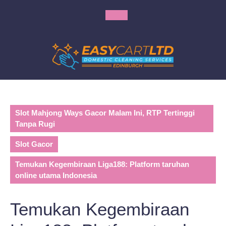
Skip
to
Open
content
Button
Slot Mahjong Ways Gacor Malam Ini, RTP Tertinggi
Tanpa Rugi
Slot Gacor
Temukan Kegembiraan Liga188: Platform taruhan
online utama Indonesia
Temukan Kegembiraan