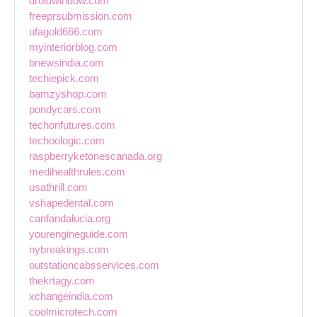
droidwindow.com
freeprsubmission.com
ufagold666.com
myinteriorblog.com
bnewsindia.com
techiepick.com
bamzyshop.com
pondycars.com
techonfutures.com
techoologic.com
raspberryketonescanada.org
medihealthrules.com
usathrill.com
vshapedental.com
canfandalucia.org
yourengineguide.com
nybreakings.com
outstationcabsservices.com
thekrtagy.com
xchangeindia.com
coolmicrotech.com