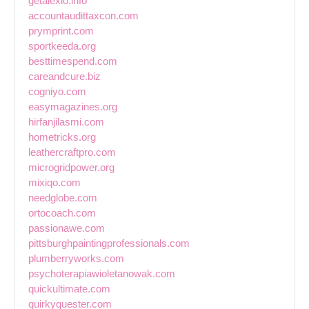
getalexio.info
accountaudittaxcon.com
prymprint.com
sportkeeda.org
besttimespend.com
careandcure.biz
cogniyo.com
easymagazines.org
hirfanjilasmi.com
hometricks.org
leathercraftpro.com
microgridpower.org
mixiqo.com
needglobe.com
ortocoach.com
passionawe.com
pittsburghpaintingprofessionals.com
plumberryworks.com
psychoterapiawioletanowak.com
quickultimate.com
quirkyquester.com