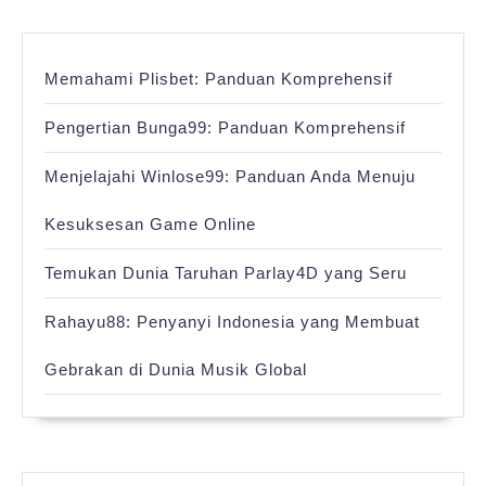
Memahami Plisbet: Panduan Komprehensif
Pengertian Bunga99: Panduan Komprehensif
Menjelajahi Winlose99: Panduan Anda Menuju
Kesuksesan Game Online
Temukan Dunia Taruhan Parlay4D yang Seru
Rahayu88: Penyanyi Indonesia yang Membuat
Gebrakan di Dunia Musik Global