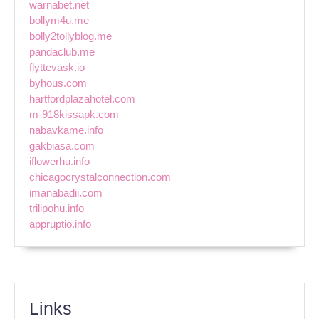
warnabet.net
bollym4u.me
bolly2tollyblog.me
pandaclub.me
flyttevask.io
byhous.com
hartfordplazahotel.com
m-918kissapk.com
nabavkame.info
gakbiasa.com
iflowerhu.info
chicagocrystalconnection.com
imanabadii.com
trilipohu.info
appruptio.info
Links