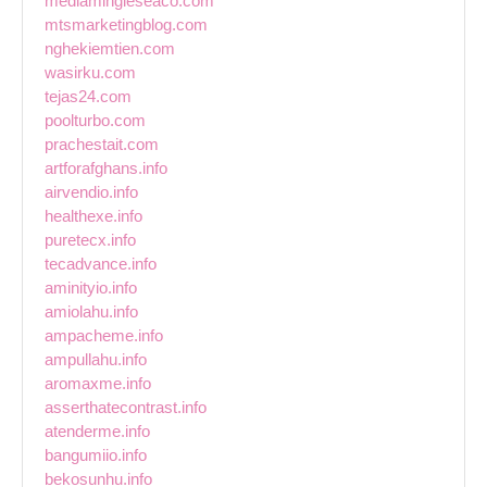
mediamingleseaco.com
mtsmarketingblog.com
nghekiemtien.com
wasirku.com
tejas24.com
poolturbo.com
prachestait.com
artforafghans.info
airvendio.info
healthexe.info
puretecx.info
tecadvance.info
aminityio.info
amiolahu.info
ampacheme.info
ampullahu.info
aromaxme.info
asserthatecontrast.info
atenderme.info
bangumiio.info
bekosunhu.info