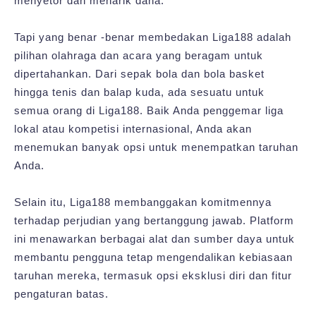
menyetor dan menarik dana.
Tapi yang benar -benar membedakan Liga188 adalah
pilihan olahraga dan acara yang beragam untuk
dipertahankan. Dari sepak bola dan bola basket
hingga tenis dan balap kuda, ada sesuatu untuk
semua orang di Liga188. Baik Anda penggemar liga
lokal atau kompetisi internasional, Anda akan
menemukan banyak opsi untuk menempatkan taruhan
Anda.
Selain itu, Liga188 membanggakan komitmennya
terhadap perjudian yang bertanggung jawab. Platform
ini menawarkan berbagai alat dan sumber daya untuk
membantu pengguna tetap mengendalikan kebiasaan
taruhan mereka, termasuk opsi eksklusi diri dan fitur
pengaturan batas.