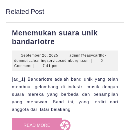
post:
post:
Related Post
Menemukan suara unik
Menemukan
bandarlotre
suara
September
September 26, 2025
|
admin@easycartltd-
unik
26,
admin@easycartltd-
domesticcleaningservicesedinburgh.com
|
0
bandarlotre
2025
domesticcleaningser
Comment
|
7:41 pm
[ad_1] Bandarlotre adalah band unik yang telah
membuat gelombang di industri musik dengan
suara mereka yang berbeda dan penampilan
yang menawan. Band ini, yang terdiri dari
anggota dari latar belakang
READ
READ MORE