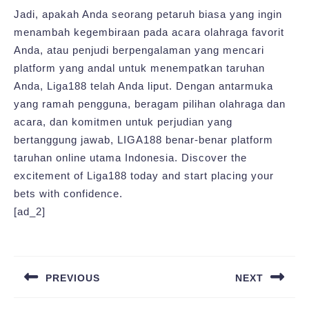
Jadi, apakah Anda seorang petaruh biasa yang ingin
menambah kegembiraan pada acara olahraga favorit
Anda, atau penjudi berpengalaman yang mencari
platform yang andal untuk menempatkan taruhan
Anda, Liga188 telah Anda liput. Dengan antarmuka
yang ramah pengguna, beragam pilihan olahraga dan
acara, dan komitmen untuk perjudian yang
bertanggung jawab, LIGA188 benar-benar platform
taruhan online utama Indonesia. Discover the
excitement of Liga188 today and start placing your
bets with confidence.
[ad_2]
Post
navigation
PREVIOUS
NEXT
Previous
Next