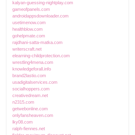
kalyan-guessing-nightplay.com
gameofpanels.com
androidappsdownloader.com
usetimenow.com
healthblow.com
gohelpmate.com
rajdhani-satta-matka.com
writerscraft.net
elearning-childprotection.com
wrestling4mena.com
knowledgeforall.info
brand2lastio.com
usadigitalservices.com
socialhoppers.com
creativedream.net
n2315.com
getwebonline.com
onlyfansheaven.com
lky08.com
ralph-fiennes.net