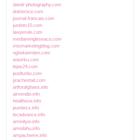
dandr-photography.com
dokteroce.com
journal-francais.com
justintv10.com
lawyerule.com
mediamingleseaco.com
mtsmarketingblog.com
nghekiemtien.com
wasirku.com
tejas24.com
poolturbo.com
prachestait.com
artforafghans.info
airvendio.info
healthexe.info
puretecx.info
tecadvance.info
aminityio.info
amiolahu.info
ampacheme.info