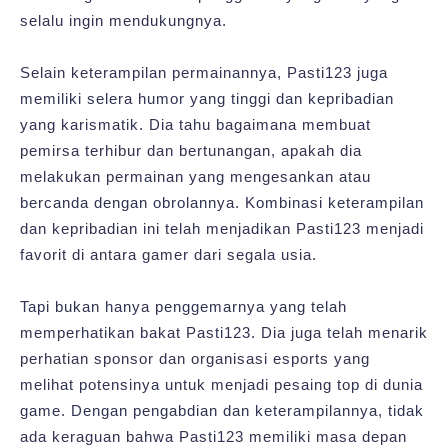
selalu ingin mendukungnya.
Selain keterampilan permainannya, Pasti123 juga
memiliki selera humor yang tinggi dan kepribadian
yang karismatik. Dia tahu bagaimana membuat
pemirsa terhibur dan bertunangan, apakah dia
melakukan permainan yang mengesankan atau
bercanda dengan obrolannya. Kombinasi keterampilan
dan kepribadian ini telah menjadikan Pasti123 menjadi
favorit di antara gamer dari segala usia.
Tapi bukan hanya penggemarnya yang telah
memperhatikan bakat Pasti123. Dia juga telah menarik
perhatian sponsor dan organisasi esports yang
melihat potensinya untuk menjadi pesaing top di dunia
game. Dengan pengabdian dan keterampilannya, tidak
ada keraguan bahwa Pasti123 memiliki masa depan