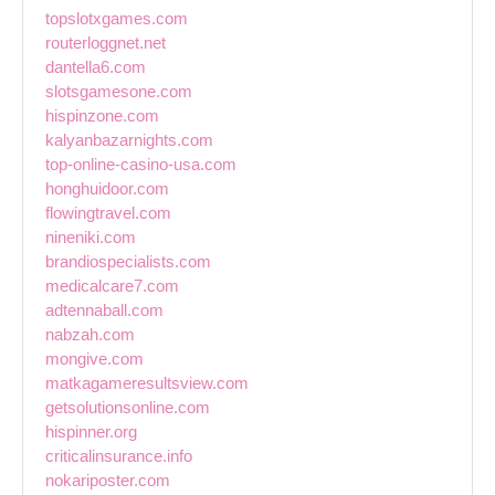
topslotxgames.com
routerloggnet.net
dantella6.com
slotsgamesone.com
hispinzone.com
kalyanbazarnights.com
top-online-casino-usa.com
honghuidoor.com
flowingtravel.com
nineniki.com
brandiospecialists.com
medicalcare7.com
adtennaball.com
nabzah.com
mongive.com
matkagameresultsview.com
getsolutionsonline.com
hispinner.org
criticalinsurance.info
nokariposter.com