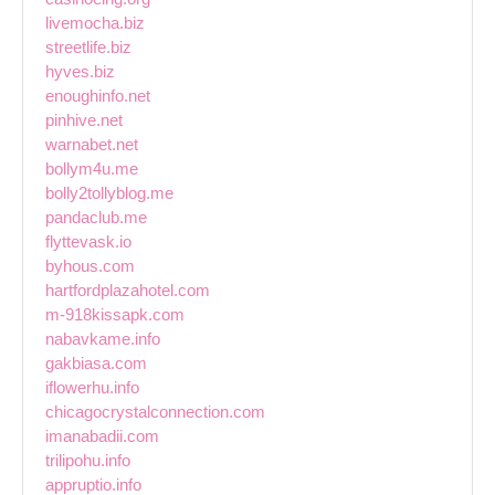
livemocha.biz
streetlife.biz
hyves.biz
enoughinfo.net
pinhive.net
warnabet.net
bollym4u.me
bolly2tollyblog.me
pandaclub.me
flyttevask.io
byhous.com
hartfordplazahotel.com
m-918kissapk.com
nabavkame.info
gakbiasa.com
iflowerhu.info
chicagocrystalconnection.com
imanabadii.com
trilipohu.info
appruptio.info