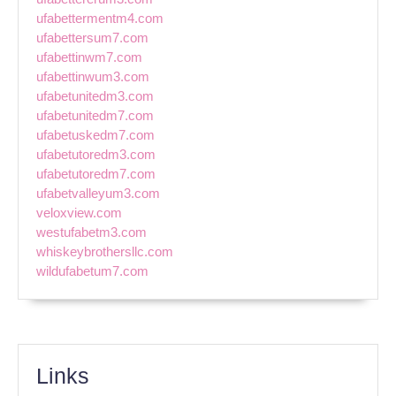
ufabettermentm4.com
ufabettersum7.com
ufabettinwm7.com
ufabettinwum3.com
ufabetunitedm3.com
ufabetunitedm7.com
ufabetuskedm7.com
ufabetutoredm3.com
ufabetutoredm7.com
ufabetvalleyum3.com
veloxview.com
westufabetm3.com
whiskeybrothersllc.com
wildufabetum7.com
Links