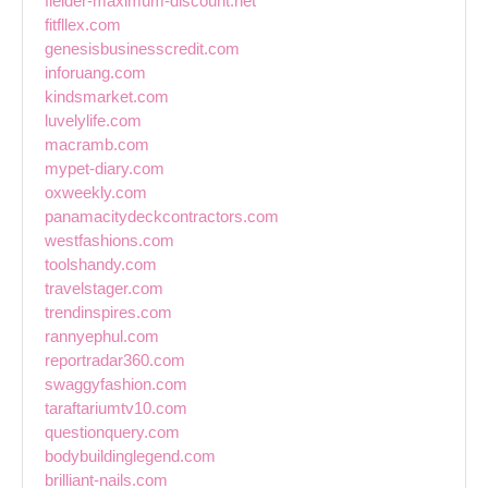
fielder-maximum-discount.net
fitfllex.com
genesisbusinesscredit.com
inforuang.com
kindsmarket.com
luvelylife.com
macramb.com
mypet-diary.com
oxweekly.com
panamacitydeckcontractors.com
westfashions.com
toolshandy.com
travelstager.com
trendinspires.com
rannyephul.com
reportradar360.com
swaggyfashion.com
taraftariumtv10.com
questionquery.com
bodybuildinglegend.com
brilliant-nails.com