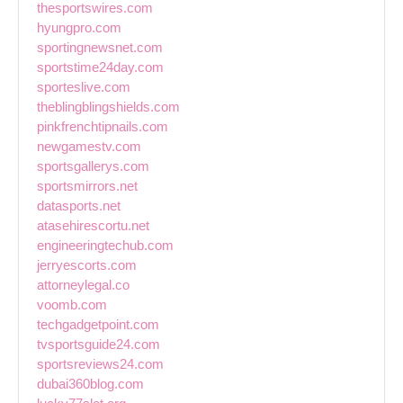
thesportswires.com
hyungpro.com
sportingnewsnet.com
sportstime24day.com
sporteslive.com
theblingblingshields.com
pinkfrenchtipnails.com
newgamestv.com
sportsgallerys.com
sportsmirrors.net
datasports.net
atasehirescortu.net
engineeringtechub.com
jerryescorts.com
attorneylegal.co
voomb.com
techgadgetpoint.com
tvsportsguide24.com
sportsreviews24.com
dubai360blog.com