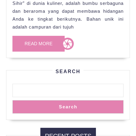
Uta
Sihir” di dunia kuliner, adalah bumbu serbaguna
untu
dan beraroma yang dapat membawa hidangan
Bah
Anda ke tingkat berikutnya. Bahan unik ini
adalah campuran dari tujuh
Ser
Ini
READ
READ MORE
MORE
SEARCH
Search