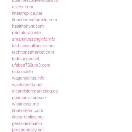
duanfrescariverside.info
etilerx.com
finestreplica.net
flounderandfumble.com
healthohunt.com
retefuturah.info
smartinvestinginfo.info
technewsalliance.com
technonetmarket.com
tedstanger.net
ufabett732um3.com
uskola.info
wagonpaints.info
waitfornext.com
clearvisionmarketing.co
quantum-code.co
whatnews.me
final-dream.com
finest-replica.net
gestioneinh.info
prosportdaily.net