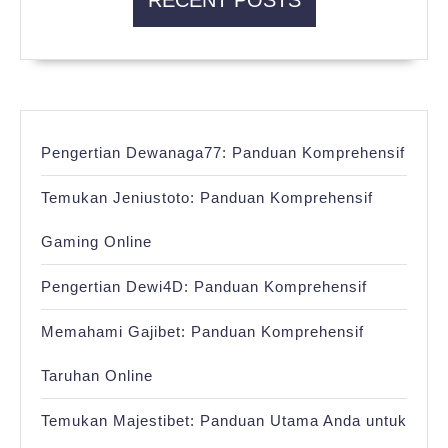
RECENT POSTS
Pengertian Dewanaga77: Panduan Komprehensif
Temukan Jeniustoto: Panduan Komprehensif
Gaming Online
Pengertian Dewi4D: Panduan Komprehensif
Memahami Gajibet: Panduan Komprehensif
Taruhan Online
Temukan Majestibet: Panduan Utama Anda untuk