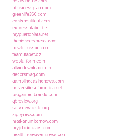
bekasionline.com
nbusinessplan.com
greenlife360.com
cantshoutitout.com
expressufabet.biz
mypuertoplata.net
thepioneerxpress.com
howtofixissue.com
teamufabet.biz
webfullform.com
allviddownload.com
decorsmag.com
gamblingcasinonews.com
universitiesofamerica.net
progameofbrands.com
qbreview.org
servicewueste.org
zippyrevs.com
matkanumbernow.com
myjobcirculars.com
healthmoreoverfitness.com