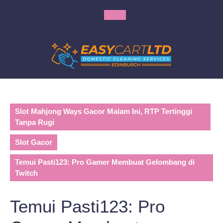
Skip
to
Open
content
Button
Slot Mahjong Ways Gacor Malam Ini, RTP Tertinggi
Tanpa Rugi
Slot Gacor
Temui Pasti123: Pro Gamer Membuat Gelombang di
Twitch
Temui Pasti123: Pro