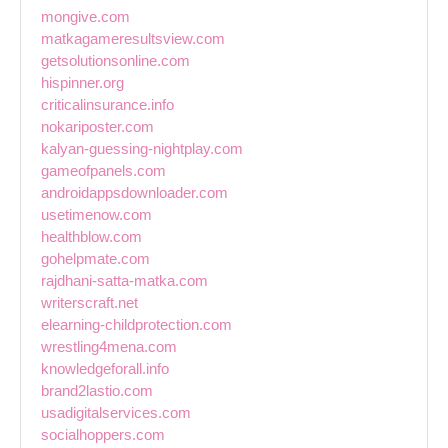
mongive.com
matkagameresultsview.com
getsolutionsonline.com
hispinner.org
criticalinsurance.info
nokariposter.com
kalyan-guessing-nightplay.com
gameofpanels.com
androidappsdownloader.com
usetimenow.com
healthblow.com
gohelpmate.com
rajdhani-satta-matka.com
writerscraft.net
elearning-childprotection.com
wrestling4mena.com
knowledgeforall.info
brand2lastio.com
usadigitalservices.com
socialhoppers.com