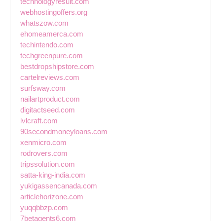
technologyresult.com
webhostingoffers.org
whatszow.com
ehomeamerca.com
techintendo.com
techgreenpure.com
bestdropshipstore.com
cartelreviews.com
surfsway.com
nailartproduct.com
digitactseed.com
lvlcraft.com
90secondmoneyloans.com
xenmicro.com
rodrovers.com
tripssolution.com
satta-king-india.com
yukigassencanada.com
articlehorizone.com
yuqqbbzp.com
7betagents6.com