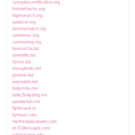
cysapluscertification.org
fortnitehacks.org
loginsearch.org
aodecor.org
donorsmatch.org
nowtimes.org
casinoeing.org
livemocha.biz
streetlife.biz
hyves.biz
enoughinfo.net
pinhive.net
warnabet.net
bollym4u.me
bolly2tollyblog.me
pandaclub.me
flyttevask.io
byhous.com
hartfordplazahotel.com
m-918kissapk.com
nabavkame.info