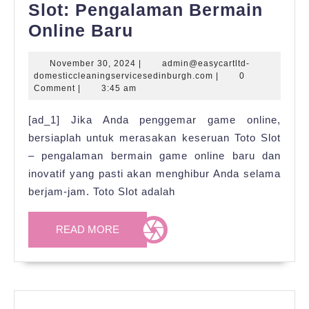
Slot: Pengalaman Bermain
Temukan
Online Baru
Keseruan
November
November 30, 2024
|
admin@easycartltd-
Toto
30,
admin@easycartltd-
domesticcleaningservicesedinburgh.com
|
0
Slot:
2024
domesticcleaningser
Comment
|
3:45 am
Pengalaman
[ad_1] Jika Anda penggemar game online,
Bermain
bersiaplah untuk merasakan keseruan Toto Slot
Online
– pengalaman bermain game online baru dan
Baru
inovatif yang pasti akan menghibur Anda selama
berjam-jam. Toto Slot adalah
READ
READ MORE
MORE