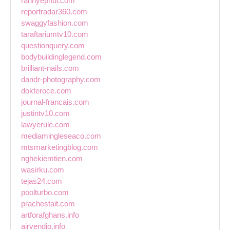
rannyephul.com
reportradar360.com
swaggyfashion.com
taraftariumtv10.com
questionquery.com
bodybuildinglegend.com
brilliant-nails.com
dandr-photography.com
dokteroce.com
journal-francais.com
justintv10.com
lawyerule.com
mediamingleseaco.com
mtsmarketingblog.com
nghekiemtien.com
wasirku.com
tejas24.com
poolturbo.com
prachestait.com
artforafghans.info
airvendio.info