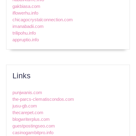
gakbiasa.com
iflowerhu.info
chicagocrystalconnection.com
imanabadii.com
trilipohu.info
appruptio.info
Links
punjwanis.com
the-parcs-clematiscondos.com
jusu-gb.com
thecarepet.com
blogwriterplus.com
guestpostingseo.com
casinogambitpro.info