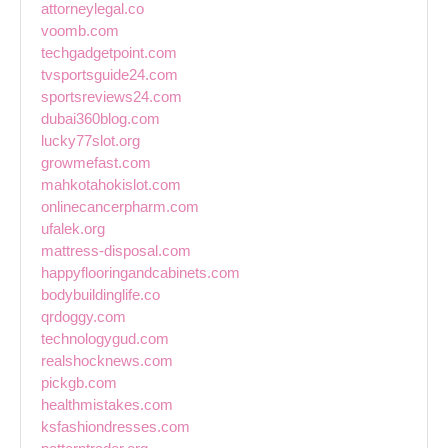
attorneylegal.co
voomb.com
techgadgetpoint.com
tvsportsguide24.com
sportsreviews24.com
dubai360blog.com
lucky77slot.org
growmefast.com
mahkotahokislot.com
onlinecancerpharm.com
ufalek.org
mattress-disposal.com
happyflooringandcabinets.com
bodybuildinglife.co
qrdoggy.com
technologygud.com
realshocknews.com
pickgb.com
healthmistakes.com
ksfashiondresses.com