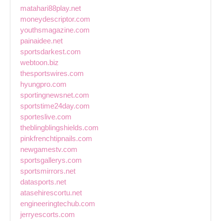
matahari88play.net
moneydescriptor.com
youthsmagazine.com
painaidee.net
sportsdarkest.com
webtoon.biz
thesportswires.com
hyungpro.com
sportingnewsnet.com
sportstime24day.com
sporteslive.com
theblingblingshields.com
pinkfrenchtipnails.com
newgamestv.com
sportsgallerys.com
sportsmirrors.net
datasports.net
atasehirescortu.net
engineeringtechub.com
jerryescorts.com