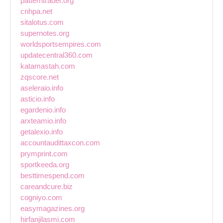
patterntrader.org
cnhpa.net
sitalotus.com
supernotes.org
worldsportsempires.com
updatecentral360.com
katamastah.com
zqscore.net
aseleraio.info
asticio.info
egardenio.info
arxteamio.info
getalexio.info
accountaudittaxcon.com
prymprint.com
sportkeeda.org
besttimespend.com
careandcure.biz
cogniyo.com
easymagazines.org
hirfanjilasmi.com