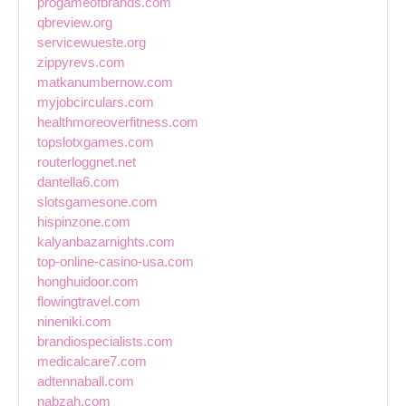
progameofbrands.com
qbreview.org
servicewueste.org
zippyrevs.com
matkanumbernow.com
myjobcirculars.com
healthmoreoverfitness.com
topslotxgames.com
routerloggnet.net
dantella6.com
slotsgamesone.com
hispinzone.com
kalyanbazarnights.com
top-online-casino-usa.com
honghuidoor.com
flowingtravel.com
nineniki.com
brandiospecialists.com
medicalcare7.com
adtennaball.com
nabzah.com