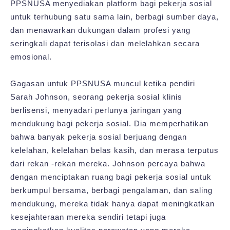
PPSNUSA menyediakan platform bagi pekerja sosial
untuk terhubung satu sama lain, berbagi sumber daya,
dan menawarkan dukungan dalam profesi yang
seringkali dapat terisolasi dan melelahkan secara
emosional.
Gagasan untuk PPSNUSA muncul ketika pendiri
Sarah Johnson, seorang pekerja sosial klinis
berlisensi, menyadari perlunya jaringan yang
mendukung bagi pekerja sosial. Dia memperhatikan
bahwa banyak pekerja sosial berjuang dengan
kelelahan, kelelahan belas kasih, dan merasa terputus
dari rekan -rekan mereka. Johnson percaya bahwa
dengan menciptakan ruang bagi pekerja sosial untuk
berkumpul bersama, berbagi pengalaman, dan saling
mendukung, mereka tidak hanya dapat meningkatkan
kesejahteraan mereka sendiri tetapi juga