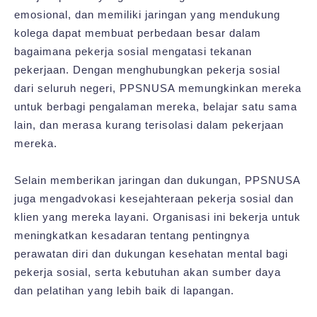
emosional, dan memiliki jaringan yang mendukung
kolega dapat membuat perbedaan besar dalam
bagaimana pekerja sosial mengatasi tekanan
pekerjaan. Dengan menghubungkan pekerja sosial
dari seluruh negeri, PPSNUSA memungkinkan mereka
untuk berbagi pengalaman mereka, belajar satu sama
lain, dan merasa kurang terisolasi dalam pekerjaan
mereka.
Selain memberikan jaringan dan dukungan, PPSNUSA
juga mengadvokasi kesejahteraan pekerja sosial dan
klien yang mereka layani. Organisasi ini bekerja untuk
meningkatkan kesadaran tentang pentingnya
perawatan diri dan dukungan kesehatan mental bagi
pekerja sosial, serta kebutuhan akan sumber daya
dan pelatihan yang lebih baik di lapangan.