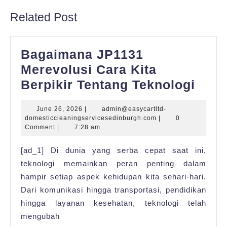
Related Post
Bagaimana JP1131
Merevolusi Cara Kita
Baga
Berpikir Tentang Teknologi
JP11
June
June 26, 2026
|
admin@easycartltd-
Mere
26,
admin@easycartltd-
domesticcleaningservicesedinburgh.com
|
0
Cara
2026
domesticcleaningser
Comment
|
7:28 am
Kita
[ad_1] Di dunia yang serba cepat saat ini,
Berp
teknologi memainkan peran penting dalam
Tent
hampir setiap aspek kehidupan kita sehari-hari.
Tekn
Dari komunikasi hingga transportasi, pendidikan
hingga layanan kesehatan, teknologi telah
mengubah