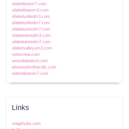
ufabettinwm7.com
ufabettinwum3.com
ufabetunitedm3.com
ufabetunitedm7.com
ufabetuskedm7.com
ufabetutoredm3.com
ufabetutoredm7.com
ufabetvalleyum3.com
veloxview.com
westufabetm3.com
whiskeybrothersllc.com
wildufabetum7.com
Links
stagehubs.com