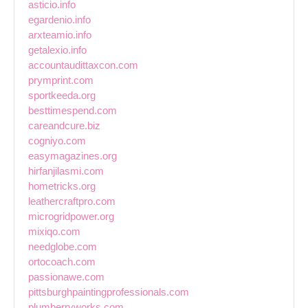
asticio.info
egardenio.info
arxteamio.info
getalexio.info
accountaudittaxcon.com
prymprint.com
sportkeeda.org
besttimespend.com
careandcure.biz
cogniyo.com
easymagazines.org
hirfanjilasmi.com
hometricks.org
leathercraftpro.com
microgridpower.org
mixiqo.com
needglobe.com
ortocoach.com
passionawe.com
pittsburghpaintingprofessionals.com
plumberryworks.com