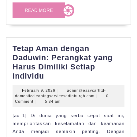
READ
READ MORE
MORE
Tetap Aman dengan
Daduwin: Perangkat yang
Harus Dimiliki Setiap
Tetap
Individu
Aman
February
February 9, 2026
|
admin@easycartltd-
dengan
9,
admin@easycartltd-
domesticcleaningservicesedinburgh.com
|
0
Daduwin:
2026
domesticcleaningser
Comment
|
5:34 am
Perangkat
[ad_1] Di dunia yang serba cepat saat ini,
yang
memprioritaskan keselamatan dan keamanan
Harus
Anda menjadi semakin penting. Dengan