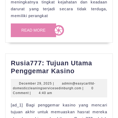
Dimiliki
meningkatnya tingkat kejahatan dan keadaan
darurat yang terjadi secara tidak terduga,
Setiap
memiliki perangkat
Individu
READ
READ MORE
MORE
Rusia777: Tujuan Utama
Rusia777:
Penggemar Kasino
Tujuan
December
December 29, 2025
|
admin@easycartltd-
Utama
29,
admin@easycartltd-
domesticcleaningservicesedinburgh.com
|
0
Penggemar
2025
domesticcleaningser
Comment
|
4:40 am
Kasino
[ad_1] Bagi penggemar kasino yang mencari
tujuan akhir untuk memuaskan hasrat mereka