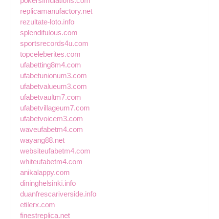
pokersimulations.com
replicamanufactory.net
rezultate-loto.info
splendifulous.com
sportsrecords4u.com
topceleberites.com
ufabetting8m4.com
ufabetunionum3.com
ufabetvalueum3.com
ufabetvaultm7.com
ufabetvillageum7.com
ufabetvoicem3.com
waveufabetm4.com
wayang88.net
websiteufabetm4.com
whiteufabetm4.com
anikalappy.com
dininghelsinki.info
duanfrescariverside.info
etilerx.com
finestreplica.net