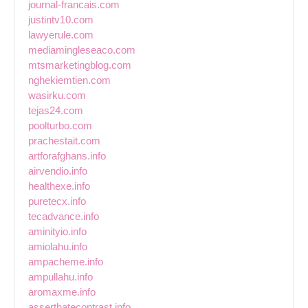
journal-francais.com
justintv10.com
lawyerule.com
mediamingleseaco.com
mtsmarketingblog.com
nghekiemtien.com
wasirku.com
tejas24.com
poolturbo.com
prachestait.com
artforafghans.info
airvendio.info
healthexe.info
puretecx.info
tecadvance.info
aminityio.info
amiolahu.info
ampacheme.info
ampullahu.info
aromaxme.info
asserthatecontrast.info