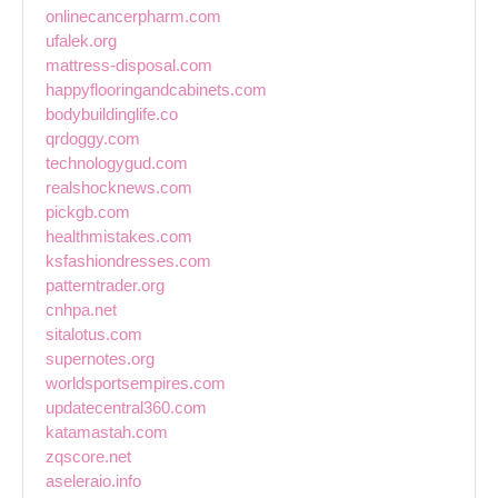
onlinecancerpharm.com
ufalek.org
mattress-disposal.com
happyflooringandcabinets.com
bodybuildinglife.co
qrdoggy.com
technologygud.com
realshocknews.com
pickgb.com
healthmistakes.com
ksfashiondresses.com
patterntrader.org
cnhpa.net
sitalotus.com
supernotes.org
worldsportsempires.com
updatecentral360.com
katamastah.com
zqscore.net
aseleraio.info