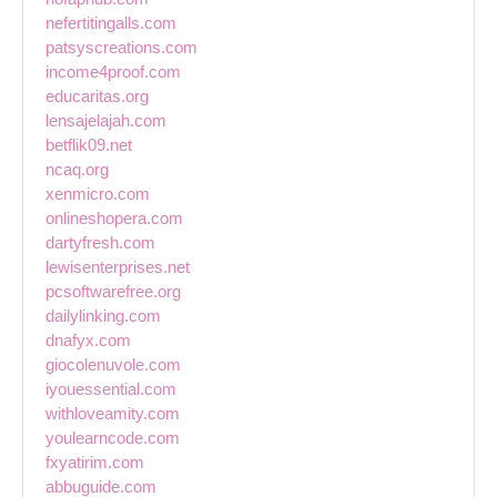
nefertitingalls.com
patsyscreations.com
income4proof.com
educaritas.org
lensajelajah.com
betflik09.net
ncaq.org
xenmicro.com
onlineshopera.com
dartyfresh.com
lewisenterprises.net
pcsoftwarefree.org
dailylinking.com
dnafyx.com
giocolenuvole.com
iyouessential.com
withloveamity.com
youlearncode.com
fxyatirim.com
abbuguide.com