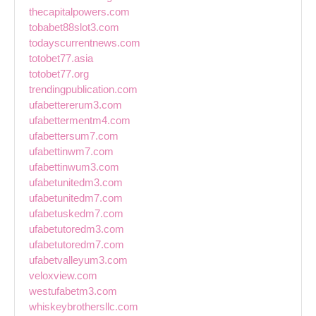
thecapitalpowers.com
tobabet88slot3.com
todayscurrentnews.com
totobet77.asia
totobet77.org
trendingpublication.com
ufabettererum3.com
ufabettermentm4.com
ufabettersum7.com
ufabettinwm7.com
ufabettinwum3.com
ufabetunitedm3.com
ufabetunitedm7.com
ufabetuskedm7.com
ufabetutoredm3.com
ufabetutoredm7.com
ufabetvalleyum3.com
veloxview.com
westufabetm3.com
whiskeybrothersllc.com