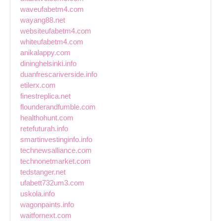
waveufabetm4.com
wayang88.net
websiteufabetm4.com
whiteufabetm4.com
anikalappy.com
dininghelsinki.info
duanfrescariverside.info
etilerx.com
finestreplica.net
flounderandfumble.com
healthohunt.com
retefuturah.info
smartinvestinginfo.info
technewsalliance.com
technonetmarket.com
tedstanger.net
ufabett732um3.com
uskola.info
wagonpaints.info
waitfornext.com