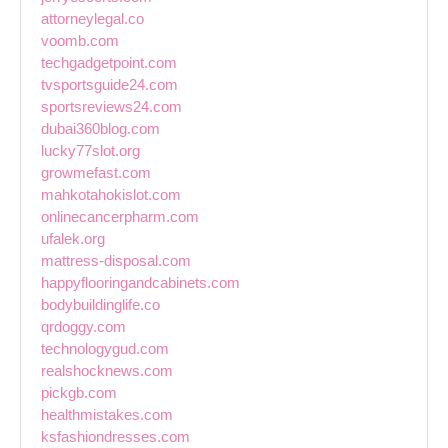
attorneylegal.co
voomb.com
techgadgetpoint.com
tvsportsguide24.com
sportsreviews24.com
dubai360blog.com
lucky77slot.org
growmefast.com
mahkotahokislot.com
onlinecancerpharm.com
ufalek.org
mattress-disposal.com
happyflooringandcabinets.com
bodybuildinglife.co
qrdoggy.com
technologygud.com
realshocknews.com
pickgb.com
healthmistakes.com
ksfashiondresses.com