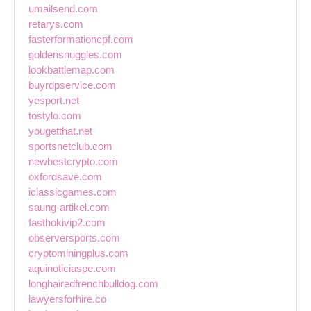
umailsend.com
retarys.com
fasterformationcpf.com
goldensnuggles.com
lookbattlemap.com
buyrdpservice.com
yesport.net
tostylo.com
yougetthat.net
sportsnetclub.com
newbestcrypto.com
oxfordsave.com
iclassicgames.com
saung-artikel.com
fasthokivip2.com
observersports.com
cryptominingplus.com
aquinoticiaspe.com
longhairedfrenchbulldog.com
lawyersforhire.co