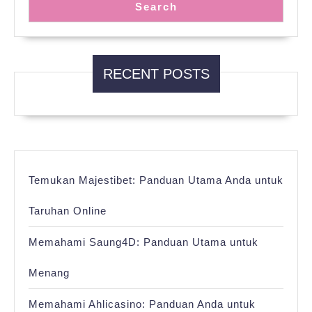
Search
RECENT POSTS
Temukan Majestibet: Panduan Utama Anda untuk
Taruhan Online
Memahami Saung4D: Panduan Utama untuk
Menang
Memahami Ahlicasino: Panduan Anda untuk