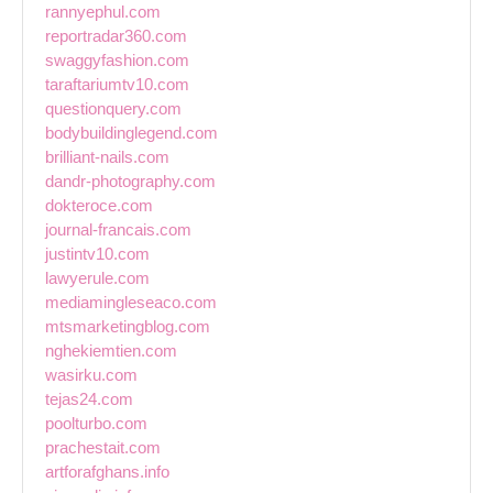
rannyephul.com
reportradar360.com
swaggyfashion.com
taraftariumtv10.com
questionquery.com
bodybuildinglegend.com
brilliant-nails.com
dandr-photography.com
dokteroce.com
journal-francais.com
justintv10.com
lawyerule.com
mediamingleseaco.com
mtsmarketingblog.com
nghekiemtien.com
wasirku.com
tejas24.com
poolturbo.com
prachestait.com
artforafghans.info