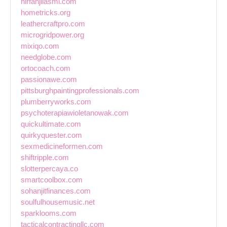
hirfanjilasmi.com
hometricks.org
leathercraftpro.com
microgridpower.org
mixiqo.com
needglobe.com
ortocoach.com
passionawe.com
pittsburghpaintingprofessionals.com
plumberryworks.com
psychoterapiawioletanowak.com
quickultimate.com
quirkyquester.com
sexmedicineformen.com
shiftripple.com
slotterpercaya.co
smartcoolbox.com
sohanjitfinances.com
soulfulhousemusic.net
sparklooms.com
tacticalcontractingllc.com