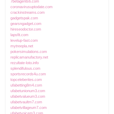
7betagents6.com
coronavirusuptodate.com
crackinstreams.com
gadgetspak.com
gearsngadget.com
hireseodoctor.com
lapsfit.com
levelup-fast.com
mytreepla.net
pokersimulations.com
replicamanufactory.net
rezultate-loto.info
splendifulous.com
sportsrecords4u.com
topceleberites.com
ufabetting8m4.com
ufabetunionum3.com
ufabetvalueum3.com
ufabetvaultm7.com
ufabetvillageum7.com
ufabetvoicem3.com