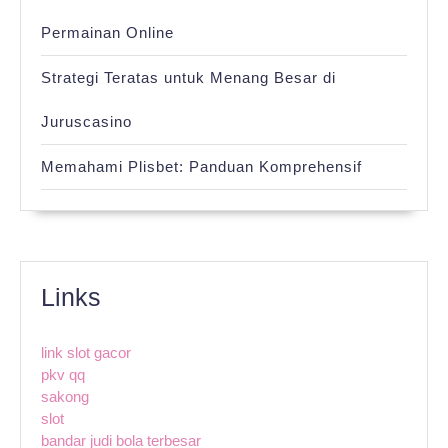
Permainan Online
Strategi Teratas untuk Menang Besar di
Juruscasino
Memahami Plisbet: Panduan Komprehensif
Links
link slot gacor
pkv qq
sakong
slot
bandar judi bola terbesar