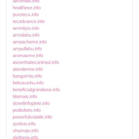
airvendio.info
healthexe.info
puretecx.info
tecadvance.info
aminityio.info
amiolahu.info
ampacheme.info
ampullahu.info
aromaxme.info
asserthatecontrast.info
atenderme.info
bangumiio.info
bekosunhu.info
beneficialgrandiose.info
blomaio.info
dosellinfoplete.info
podtubeio.info
powerfulvolatile.info
qvidsio.info
shumaio.info
slotherio.info