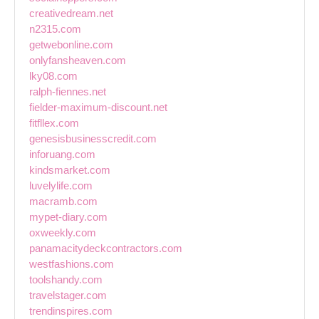
creativedream.net
n2315.com
getwebonline.com
onlyfansheaven.com
lky08.com
ralph-fiennes.net
fielder-maximum-discount.net
fitfllex.com
genesisbusinesscredit.com
inforuang.com
kindsmarket.com
luvelylife.com
macramb.com
mypet-diary.com
oxweekly.com
panamacitydeckcontractors.com
westfashions.com
toolshandy.com
travelstager.com
trendinspires.com