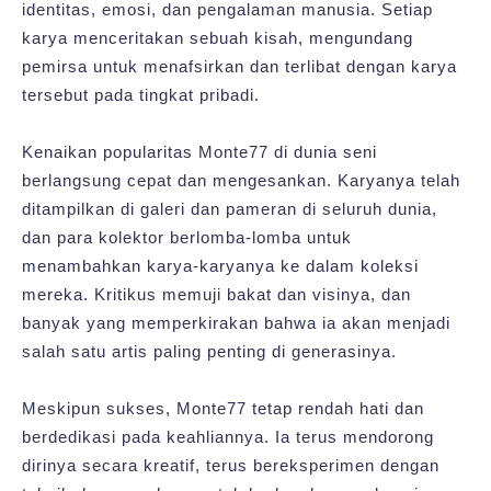
identitas, emosi, dan pengalaman manusia. Setiap
karya menceritakan sebuah kisah, mengundang
pemirsa untuk menafsirkan dan terlibat dengan karya
tersebut pada tingkat pribadi.
Kenaikan popularitas Monte77 di dunia seni
berlangsung cepat dan mengesankan. Karyanya telah
ditampilkan di galeri dan pameran di seluruh dunia,
dan para kolektor berlomba-lomba untuk
menambahkan karya-karyanya ke dalam koleksi
mereka. Kritikus memuji bakat dan visinya, dan
banyak yang memperkirakan bahwa ia akan menjadi
salah satu artis paling penting di generasinya.
Meskipun sukses, Monte77 tetap rendah hati dan
berdedikasi pada keahliannya. Ia terus mendorong
dirinya secara kreatif, terus bereksperimen dengan