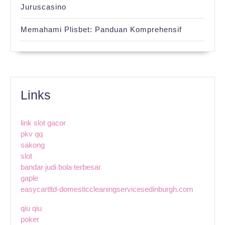
Juruscasino
Memahami Plisbet: Panduan Komprehensif
Links
link slot gacor
pkv qq
sakong
slot
bandar judi bola terbesar
gaple
easycartltd-domesticcleaningservicesedinburgh.com
qiu qiu
poker