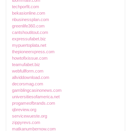
ibommatv.com
techporfit.com
bekasionline.com
nbusinessplan.com
greenlife360.com
cantshoutitout.com
expressufabet.biz
mypuertoplata.net
thepioneerxpress.com
howtofixissue.com
teamufabet.biz
webfullform.com
allviddownload.com
decorsmag.com
gamblingcasinonews.com
universitiesofamerica.net
progameofbrands.com
qbreview.org
servicewueste.org
zippyrevs.com
matkanumbernow.com