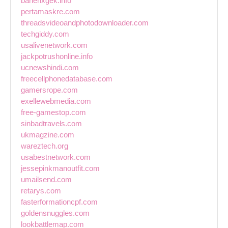
bahenxgek.info
pertamaskre.com
threadsvideoandphotodownloader.com
techgiddy.com
usalivenetwork.com
jackpotrushonline.info
ucnewshindi.com
freecellphonedatabase.com
gamersrope.com
exellewebmedia.com
free-gamestop.com
sinbadtravels.com
ukmagzine.com
wareztech.org
usabestnetwork.com
jessepinkmanoutfit.com
umailsend.com
retarys.com
fasterformationcpf.com
goldensnuggles.com
lookbattlemap.com