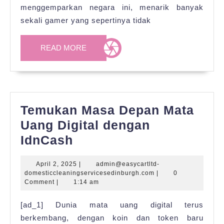
menggemparkan negara ini, menarik banyak
sekali gamer yang sepertinya tidak
READ
READ MORE
MORE
Temukan Masa Depan Mata
Uang Digital dengan
Temukan
IdnCash
Masa
April
April 2, 2025
|
admin@easycartltd-
Depan
2,
admin@easycartltd-
domesticcleaningservicesedinburgh.com
|
0
Mata
2025
domesticcleaningser
Comment
|
1:14 am
Uang
[ad_1] Dunia mata uang digital terus
Digital
berkembang, dengan koin dan token baru