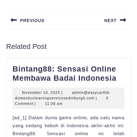
Post
navigation
PREVIOUS
NEXT
Previous
Next
post:
post:
Related Post
Bintang88: Sensasi Online
Bint
Membawa Badai Indonesia
Sens
November
November 10, 2025
|
admin@easycartltd-
Onli
10,
admin@easycartltd-
domesticcleaningservicesedinburgh.com
|
0
Mem
2025
domesticcleaningser
Comment
|
11:08 am
Bada
[ad_1] Dalam dunia game online, ada satu nama
Indo
yang sedang heboh di Indonesia akhir-akhir ini:
Bintang88. Sensasi online ini telah