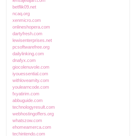
lensajelajah.com
betflik09.net
ncaq.org
xenmicro.com
onlineshopera.com
dartyfresh.com
lewisenterprises.net
pcsoftwarefree.org
dailylinking.com
dnafyx.com
giocolenuvole.com
iyouessential.com
withloveamity.com
youlearncode.com
fxyatirim.com
abbuguide.com
technologyresult.com
webhostingoffers.org
whatszow.com
ehomeamerca.com
techintendo.com