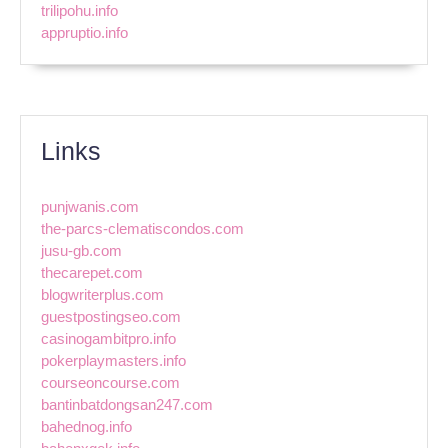
trilipohu.info
appruptio.info
Links
punjwanis.com
the-parcs-clematiscondos.com
jusu-gb.com
thecarepet.com
blogwriterplus.com
guestpostingseo.com
casinogambitpro.info
pokerplaymasters.info
courseoncourse.com
bantinbatdongsan247.com
bahednog.info