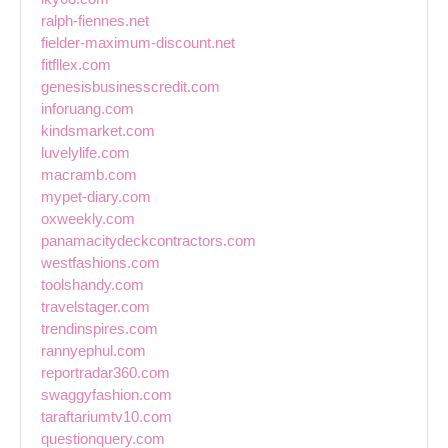
ralph-fiennes.net
fielder-maximum-discount.net
fitfllex.com
genesisbusinesscredit.com
inforuang.com
kindsmarket.com
luvelylife.com
macramb.com
mypet-diary.com
oxweekly.com
panamacitydeckcontractors.com
westfashions.com
toolshandy.com
travelstager.com
trendinspires.com
rannyephul.com
reportradar360.com
swaggyfashion.com
taraftariumtv10.com
questionquery.com