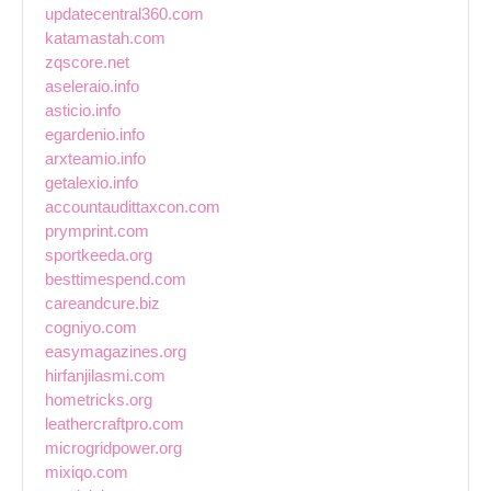
updatecentral360.com
katamastah.com
zqscore.net
aseleraio.info
asticio.info
egardenio.info
arxteamio.info
getalexio.info
accountaudittaxcon.com
prymprint.com
sportkeeda.org
besttimespend.com
careandcure.biz
cogniyo.com
easymagazines.org
hirfanjilasmi.com
hometricks.org
leathercraftpro.com
microgridpower.org
mixiqo.com