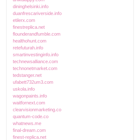
dininghelsinki.info
duanfrescariverside.info
etilerx.com
finestreplica.net
flounderandfumble.com
healthohunt.com
retefuturah.info
smartinvestinginfo.info
technewsalliance.com
technonetmarket.com
tedstanger.net
ufabett732um3.com
uskola.info
wagonpaints.info
waitfornext.com
clearvisionmarketing.co
quantum-code.co
whatnews.me
final-dream.com
finest-replica.net