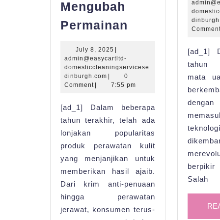
admin@ea
Mengubah
domestic
Ilmu
dinburgh
Permainan
Commen
Di
Balik
July
July 8, 2025
|
[ad_1] 
8,
admin@easycartltd-
Idr89:
tahun t
2025
domesticcleaningservicese
admin@easycartltd-
dinburgh.com
|
0
mata ua
Bagaimana
domesticcleaningservicesedinburg
Comment
|
7:55 pm
berke
Bahan
dengan
[ad_1] Dalam beberapa
Terobosan
memasu
tahun terakhir, telah ada
Ini
teknolo
lonjakan popularitas
Mengubah
dikemb
produk perawatan kulit
Permainan
merevo
yang menjanjikan untuk
berpiki
memberikan hasil ajaib.
Salah
Dari krim anti-penuaan
hingga perawatan
RE
jerawat, konsumen terus-