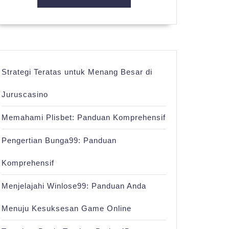
Strategi Teratas untuk Menang Besar di
Juruscasino
Memahami Plisbet: Panduan Komprehensif
Pengertian Bunga99: Panduan
Komprehensif
Menjelajahi Winlose99: Panduan Anda
Menuju Kesuksesan Game Online