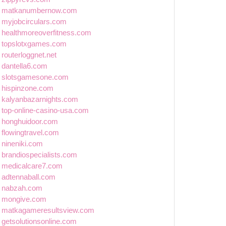
matkanumbernow.com
myjobcirculars.com
healthmoreoverfitness.com
topslotxgames.com
routerloggnet.net
dantella6.com
slotsgamesone.com
hispinzone.com
kalyanbazarnights.com
top-online-casino-usa.com
honghuidoor.com
flowingtravel.com
nineniki.com
brandiospecialists.com
medicalcare7.com
adtennaball.com
nabzah.com
mongive.com
matkagameresultsview.com
getsolutionsonline.com