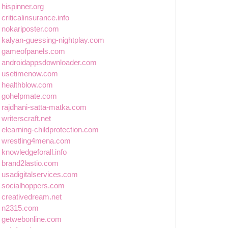
hispinner.org
criticalinsurance.info
nokariposter.com
kalyan-guessing-nightplay.com
gameofpanels.com
androidappsdownloader.com
usetimenow.com
healthblow.com
gohelpmate.com
rajdhani-satta-matka.com
writerscraft.net
elearning-childprotection.com
wrestling4mena.com
knowledgeforall.info
brand2lastio.com
usadigitalservices.com
socialhoppers.com
creativedream.net
n2315.com
getwebonline.com