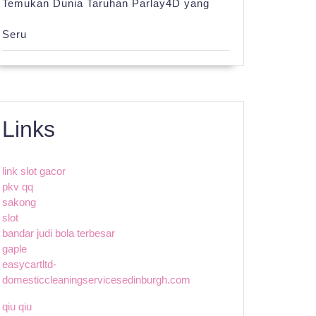
Temukan Dunia Taruhan Parlay4D yang
Seru
Links
link slot gacor
pkv qq
sakong
slot
bandar judi bola terbesar
gaple
easycartltd-
domesticcleaningservicesedinburgh.com
qiu qiu