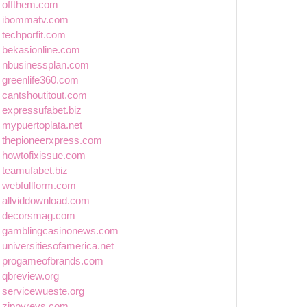
offthem.com
ibommatv.com
ajahi
techporfit.com
bekasionline.com
nbusinessplan.com
sino
greenlife360.com
cantshoutitout.com
nangkan:
expressufabet.biz
sedinburgh.com
mypuertoplata.net
an
thepioneerxpress.com
howtofixissue.com
a
teamufabet.biz
webfullform.com
allviddownload.com
decorsmag.com
gamblingcasinonews.com
universitiesofamerica.net
progameofbrands.com
qbreview.org
servicewueste.org
zippyrevs.com