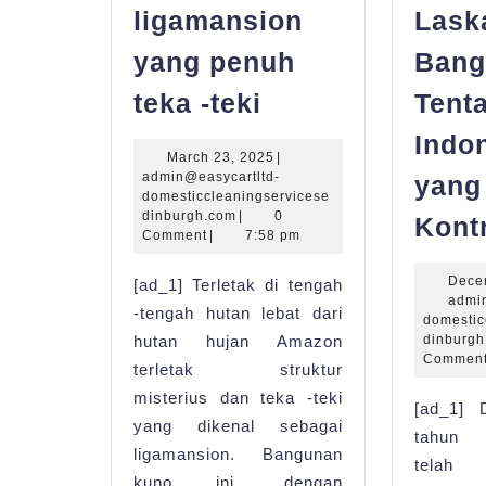
ligamansion
Lask
yang penuh
Bang
Menjelajahi
teka -teki
Tenta
misteri
Indo
ligamansion
March
March 23, 2025
|
23,
admin@easycartltd-
yang
yang
2025
domesticcleaningservicese
admin@easycartltd-
dinburgh.com
|
0
penuh
Kont
domesticcleaningservicesedinburg
Comment
|
7:58 pm
teka
Dece
[ad_1] Terletak di tengah
-
admin
-tengah hutan lebat dari
teki
domestic
hutan hujan Amazon
dinburgh
Commen
terletak struktur
misterius dan teka -teki
[ad_1] 
yang dikenal sebagai
tahun t
ligamansion. Bangunan
telah
kuno ini, dengan