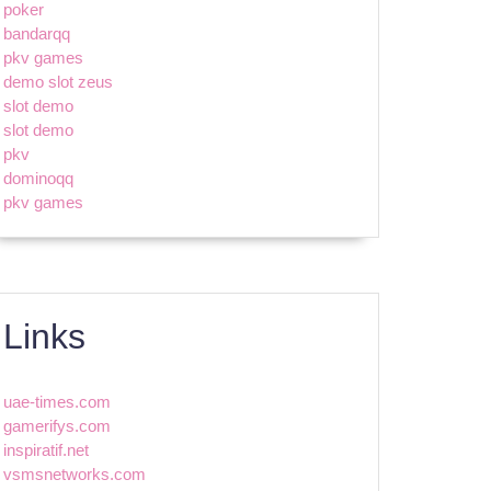
poker
bandarqq
pkv games
demo slot zeus
slot demo
slot demo
pkv
dominoqq
pkv games
Links
uae-times.com
gamerifys.com
inspiratif.net
vsmsnetworks.com