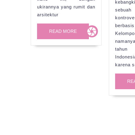
kebangk
ukirannya yang rumit dan
sebuah
arsitektur
kontro
berbasi
READ
READ MORE
Kelomp
MORE
namany
tahun
Indone
karena 
RE