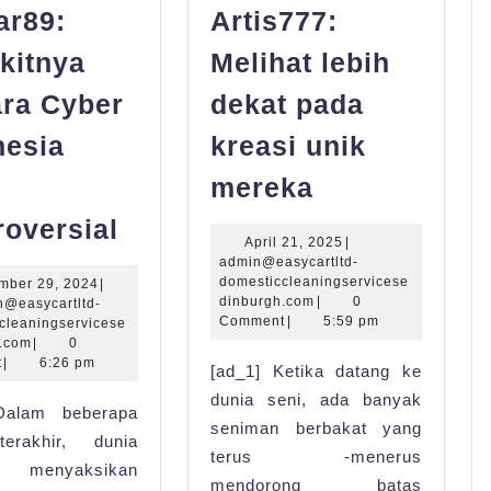
ar89:
Artis777:
kitnya
Melihat lebih
ra Cyber ​​
dekat pada
nesia
kreasi unik
Menjelajahi
mereka
Seni
Inside
roversial
h.com
Inovatif
April
April 21, 2025
|
the
21,
admin@easycartltd-
Artis777:
World
2025
domesticcleaningservicese
December
mber 29, 2024
|
admin@easycartltd-
dinburgh.com
|
0
29,
@easycartltd-
Melihat
of
domesticcleaningservice
Comment
|
5:59 pm
2024
cleaningservicese
lebih
admin@easycartltd-
.com
|
0
Laskar89:
domesticcleaningservicesedinburgh.com
t
|
6:26 pm
[ad_1] Ketika datang ke
dekat
Bangkitnya
dunia seni, ada banyak
pada
Dalam beberapa
Tentara
seniman berbakat yang
kreasi
erakhir, dunia
Cyber
terus -menerus
 menyaksikan
unik
mendorong batas