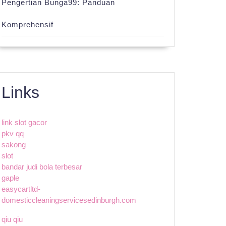
Pengertian Bunga99: Panduan
Komprehensif
Links
link slot gacor
pkv qq
sakong
slot
bandar judi bola terbesar
gaple
easycartltd-
domesticcleaningservicesedinburgh.com
qiu qiu