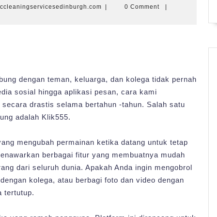
admin@easycartltd-
ccleaningservicesedinburgh.com
|
0 Comment
|
domesticcleaningservicesedinburgh.
hubung dengan teman, keluarga, dan kolega tidak pernah
edia sosial hingga aplikasi pesan, cara kami
 secara drastis selama bertahun -tahun. Salah satu
ung adalah Klik555.
 yang mengubah permainan ketika datang untuk tetap
 menawarkan berbagai fitur yang membuatnya mudah
ang dari seluruh dunia. Apakah Anda ingin mengobrol
dengan kolega, atau berbagi foto dan video dengan
 tertutup.