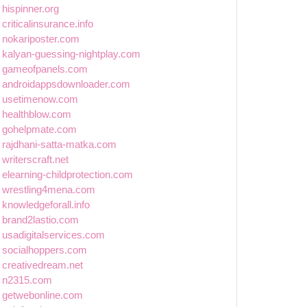
hispinner.org
criticalinsurance.info
nokariposter.com
kalyan-guessing-nightplay.com
gameofpanels.com
androidappsdownloader.com
usetimenow.com
healthblow.com
gohelpmate.com
rajdhani-satta-matka.com
writerscraft.net
elearning-childprotection.com
wrestling4mena.com
knowledgeforall.info
brand2lastio.com
usadigitalservices.com
socialhoppers.com
creativedream.net
n2315.com
getwebonline.com