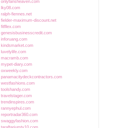
onlyfansheaven.com
lky08.com
ralph-fiennes.net
fielder-maximum-discount.net
fitfllex.com
genesisbusinesscredit.com
inforuang.com
kindsmarket.com
luvelylife.com
macramb.com
mypet-diary.com
oxweekly.com
panamacitydeckcontractors.com
westfashions.com
toolshandy.com
travelstager.com
trendinspires.com
rannyephul.com
reportradar360.com
swaggyfashion.com
taraftariumtv10.com