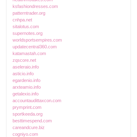
ksfashiondresses.com
patterntrader.org
cnhpa.net
sitalotus.com
supernotes.org
worldsportsempires.com
updatecentral360.com
katamastah.com
zqscore.net
aseleraio.info
asticio.info
egardenio.info
arxteamio.info
getalexio.info
accountaudittaxcon.com
prymprint.com
sportkeeda.org
besttimespend.com
careandcure.biz
cogniyo.com