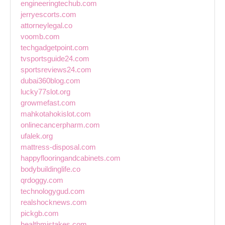
engineeringtechub.com
jerryescorts.com
attorneylegal.co
voomb.com
techgadgetpoint.com
tvsportsguide24.com
sportsreviews24.com
dubai360blog.com
lucky77slot.org
growmefast.com
mahkotahokislot.com
onlinecancerpharm.com
ufalek.org
mattress-disposal.com
happyflooringandcabinets.com
bodybuildinglife.co
qrdoggy.com
technologygud.com
realshocknews.com
pickgb.com
healthmistakes.com