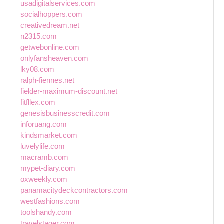
usadigitalservices.com
socialhoppers.com
creativedream.net
n2315.com
getwebonline.com
onlyfansheaven.com
lky08.com
ralph-fiennes.net
fielder-maximum-discount.net
fitfllex.com
genesisbusinesscredit.com
inforuang.com
kindsmarket.com
luvelylife.com
macramb.com
mypet-diary.com
oxweekly.com
panamacitydeckcontractors.com
westfashions.com
toolshandy.com
travelstager.com