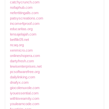
catchycrunch.com
nofaphub.com
nefertitingalls.com
patsyscreations.com
income4proof.com
educaritas.org
lensajelajah.com
betflik09.net
ncaq.org
xenmicro.com
onlineshopera.com
dartyfresh.com
lewisenterprises.net
pcsoftwarefree.org
dailylinking.com
dnafyx.com
giocolenuvole.com
iyouessential.com
withloveamity.com
youlearncode.com