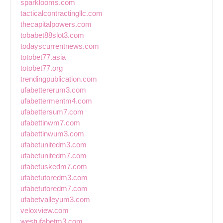
sparklooms.com
tacticalcontractingllc.com
thecapitalpowers.com
tobabet88slot3.com
todayscurrentnews.com
totobet77.asia
totobet77.org
trendingpublication.com
ufabettererum3.com
ufabettermentm4.com
ufabettersum7.com
ufabettinwm7.com
ufabettinwum3.com
ufabetunitedm3.com
ufabetunitedm7.com
ufabetuskedm7.com
ufabetutoredm3.com
ufabetutoredm7.com
ufabetvalleyum3.com
veloxview.com
westufabetm3.com