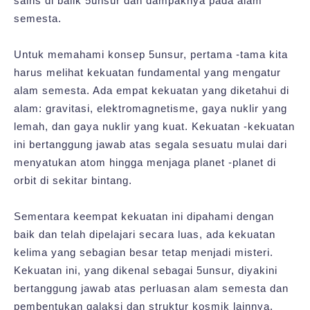
sains di balik 5unsur dan dampaknya pada alam
semesta.
Untuk memahami konsep 5unsur, pertama -tama kita
harus melihat kekuatan fundamental yang mengatur
alam semesta. Ada empat kekuatan yang diketahui di
alam: gravitasi, elektromagnetisme, gaya nuklir yang
lemah, dan gaya nuklir yang kuat. Kekuatan -kekuatan
ini bertanggung jawab atas segala sesuatu mulai dari
menyatukan atom hingga menjaga planet -planet di
orbit di sekitar bintang.
Sementara keempat kekuatan ini dipahami dengan
baik dan telah dipelajari secara luas, ada kekuatan
kelima yang sebagian besar tetap menjadi misteri.
Kekuatan ini, yang dikenal sebagai 5unsur, diyakini
bertanggung jawab atas perluasan alam semesta dan
pembentukan galaksi dan struktur kosmik lainnya.