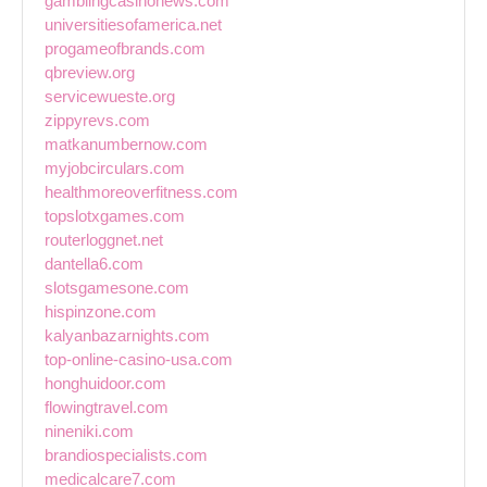
gamblingcasinonews.com
universitiesofamerica.net
progameofbrands.com
qbreview.org
servicewueste.org
zippyrevs.com
matkanumbernow.com
myjobcirculars.com
healthmoreoverfitness.com
topslotxgames.com
routerloggnet.net
dantella6.com
slotsgamesone.com
hispinzone.com
kalyanbazarnights.com
top-online-casino-usa.com
honghuidoor.com
flowingtravel.com
nineniki.com
brandiospecialists.com
medicalcare7.com