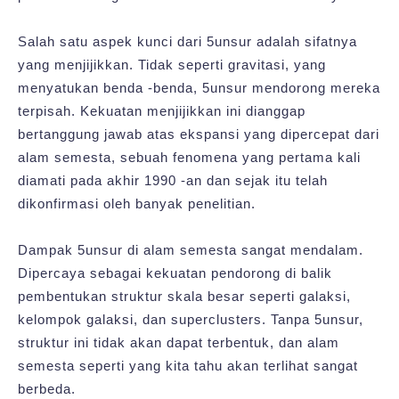
Salah satu aspek kunci dari 5unsur adalah sifatnya
yang menjijikkan. Tidak seperti gravitasi, yang
menyatukan benda -benda, 5unsur mendorong mereka
terpisah. Kekuatan menjijikkan ini dianggap
bertanggung jawab atas ekspansi yang dipercepat dari
alam semesta, sebuah fenomena yang pertama kali
diamati pada akhir 1990 -an dan sejak itu telah
dikonfirmasi oleh banyak penelitian.
Dampak 5unsur di alam semesta sangat mendalam.
Dipercaya sebagai kekuatan pendorong di balik
pembentukan struktur skala besar seperti galaksi,
kelompok galaksi, dan superclusters. Tanpa 5unsur,
struktur ini tidak akan dapat terbentuk, dan alam
semesta seperti yang kita tahu akan terlihat sangat
berbeda.