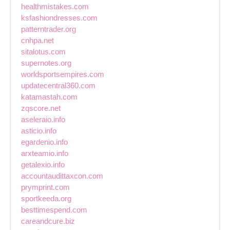
healthmistakes.com
ksfashiondresses.com
patterntrader.org
cnhpa.net
sitalotus.com
supernotes.org
worldsportsempires.com
updatecentral360.com
katamastah.com
zqscore.net
aseleraio.info
asticio.info
egardenio.info
arxteamio.info
getalexio.info
accountaudittaxcon.com
prymprint.com
sportkeeda.org
besttimespend.com
careandcure.biz