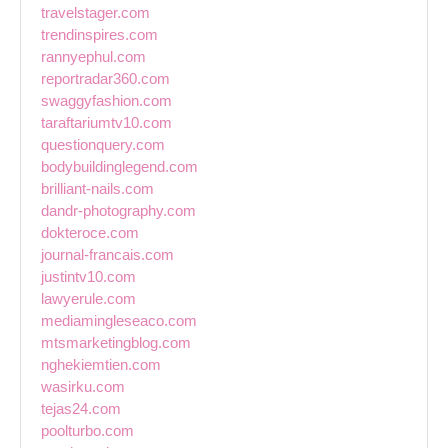
travelstager.com
trendinspires.com
rannyephul.com
reportradar360.com
swaggyfashion.com
taraftariumtv10.com
questionquery.com
bodybuildinglegend.com
brilliant-nails.com
dandr-photography.com
dokteroce.com
journal-francais.com
justintv10.com
lawyerule.com
mediamingleseaco.com
mtsmarketingblog.com
nghekiemtien.com
wasirku.com
tejas24.com
poolturbo.com