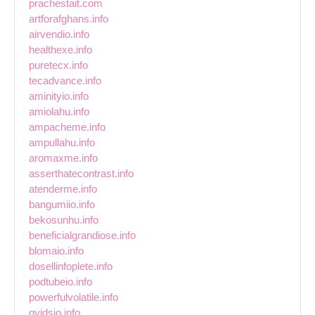
prachestait.com
artforafghans.info
airvendio.info
healthexe.info
puretecx.info
tecadvance.info
aminityio.info
amiolahu.info
ampacheme.info
ampullahu.info
aromaxme.info
asserthatecontrast.info
atenderme.info
bangumiio.info
bekosunhu.info
beneficialgrandiose.info
blomaio.info
dosellinfoplete.info
podtubeio.info
powerfulvolatile.info
qvidsio.info