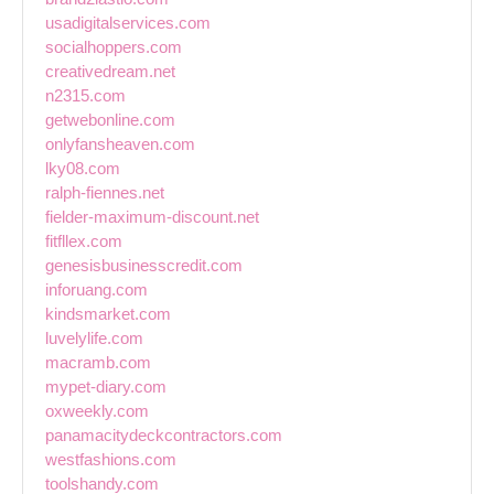
usadigitalservices.com
socialhoppers.com
creativedream.net
n2315.com
getwebonline.com
onlyfansheaven.com
lky08.com
ralph-fiennes.net
fielder-maximum-discount.net
fitfllex.com
genesisbusinesscredit.com
inforuang.com
kindsmarket.com
luvelylife.com
macramb.com
mypet-diary.com
oxweekly.com
panamacitydeckcontractors.com
westfashions.com
toolshandy.com