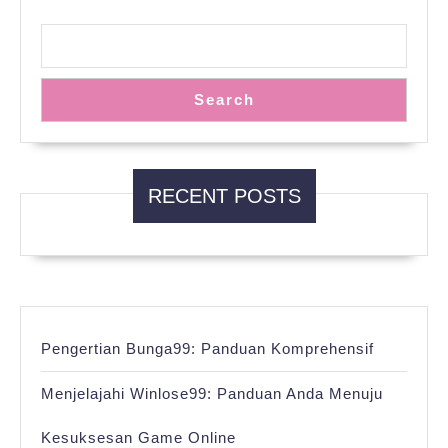
Search
RECENT POSTS
Pengertian Bunga99: Panduan Komprehensif
Menjelajahi Winlose99: Panduan Anda Menuju
Kesuksesan Game Online