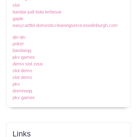
slot
bandar judi bola terbesar
gaple
easycartltd-domesticcleaningservicesedinburgh.com
qiu qiu
poker
bandarqq
pkv games
demo slot zeus
slot demo
slot demo
pkv
dominoqq
pkv games
Links