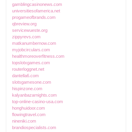
gamblingcasinonews.com
universitiesofamerica.net
progameofbrands.com
qbreview.org
servicewueste.org
zippyrevs.com
matkanumbernow.com
myjobcirculars.com
healthmoreoverfitness.com
topslotxgames.com
routerloggnet.net
dantella6.com
slotsgamesone.com
hispinzone.com
kalyanbazarnights.com
top-online-casino-usa.com
honghuidoor.com
flowingtravel.com
nineniki.com
brandiospecialists.com