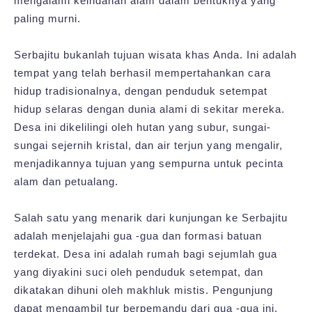
mengalami keindahan alam dalam bentuknya yang
paling murni.
Serbajitu bukanlah tujuan wisata khas Anda. Ini adalah
tempat yang telah berhasil mempertahankan cara
hidup tradisionalnya, dengan penduduk setempat
hidup selaras dengan dunia alami di sekitar mereka.
Desa ini dikelilingi oleh hutan yang subur, sungai-
sungai sejernih kristal, dan air terjun yang mengalir,
menjadikannya tujuan yang sempurna untuk pecinta
alam dan petualang.
Salah satu yang menarik dari kunjungan ke Serbajitu
adalah menjelajahi gua -gua dan formasi batuan
terdekat. Desa ini adalah rumah bagi sejumlah gua
yang diyakini suci oleh penduduk setempat, dan
dikatakan dihuni oleh makhluk mistis. Pengunjung
dapat mengambil tur berpemandu dari gua -gua ini,