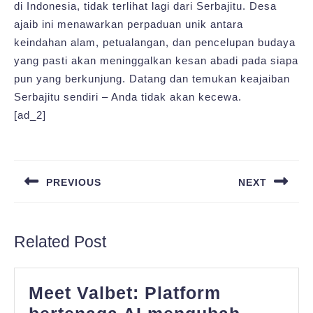
di Indonesia, tidak terlihat lagi dari Serbajitu. Desa
ajaib ini menawarkan perpaduan unik antara
keindahan alam, petualangan, dan pencelupan budaya
yang pasti akan meninggalkan kesan abadi pada siapa
pun yang berkunjung. Datang dan temukan keajaiban
Serbajitu sendiri – Anda tidak akan kecewa.
[ad_2]
Post
navigation
PREVIOUS
NEXT
Previous
Next
post:
post:
Related Post
Meet Valbet: Platform