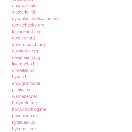
shumaio.info
slotherio.info
cysapluscertification.org
fortnitehacks.org
loginsearch.org
aodecor.org
donorsmatch.org
nowtimes.org
casinoeing.org
livemocha.biz
streetlife.biz
hyves.biz
enoughinfo.net
pinhive.net
warnabet.net
bollym4u.me
bolly2tollyblog.me
pandaclub.me
flyttevask.io
byhous.com