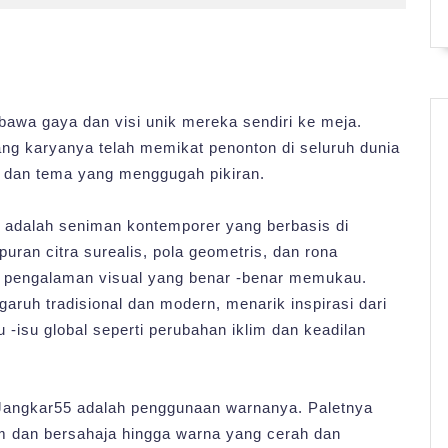
awa gaya dan visi unik mereka sendiri ke meja.
yang karyanya telah memikat penonton di seluruh dunia
, dan tema yang menggugah pikiran.
, adalah seniman kontemporer yang berbasis di
ran citra surealis, pola geometris, dan rona
 pengalaman visual yang benar -benar memukau.
aruh tradisional dan modern, menarik inspirasi dari
u -isu global seperti perubahan iklim dan keadilan
 Jangkar55 adalah penggunaan warnanya. Paletnya
m dan bersahaja hingga warna yang cerah dan