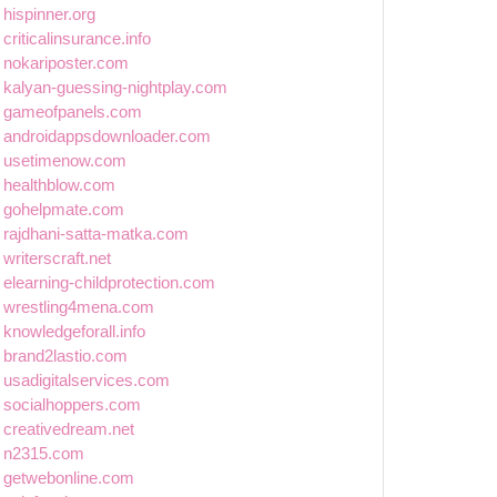
hispinner.org
criticalinsurance.info
nokariposter.com
kalyan-guessing-nightplay.com
gameofpanels.com
androidappsdownloader.com
usetimenow.com
healthblow.com
gohelpmate.com
rajdhani-satta-matka.com
writerscraft.net
elearning-childprotection.com
wrestling4mena.com
knowledgeforall.info
brand2lastio.com
usadigitalservices.com
socialhoppers.com
creativedream.net
n2315.com
getwebonline.com