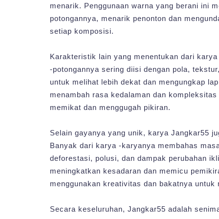
menarik. Penggunaan warna yang berani ini 
potongannya, menarik penonton dan mengunda
setiap komposisi.
Karakteristik lain yang menentukan dari kary
-potongannya sering diisi dengan pola, tekst
untuk melihat lebih dekat dan mengungkap lapi
menambah rasa kedalaman dan kompleksitas 
memikat dan menggugah pikiran.
Selain gayanya yang unik, karya Jangkar55 ju
Banyak dari karya -karyanya membahas masala
deforestasi, polusi, dan dampak perubahan ikl
meningkatkan kesadaran dan memicu pemikira
menggunakan kreativitas dan bakatnya untuk
Secara keseluruhan, Jangkar55 adalah senima