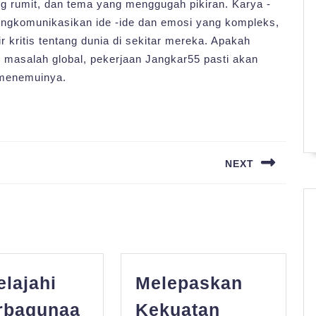
ng rumit, dan tema yang menggugah pikiran. Karya -
engkomunikasikan ide -ide dan emosi yang kompleks,
r kritis tentang dunia di sekitar mereka. Apakah
i masalah global, pekerjaan Jangkar55 pasti akan
 menemuinya.
NEXT
Next
post:
elajahi
Melepaskan
rbagunaa
Kekuatan