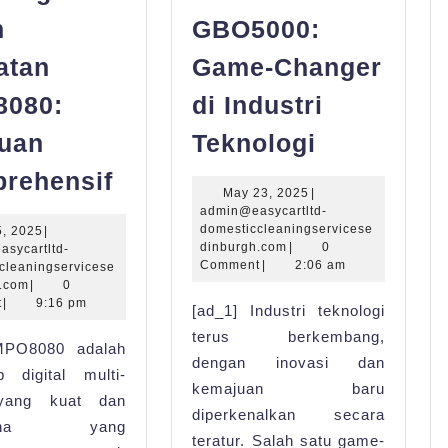
n
GBO5000:
atan
Game-Changer
080:
di Industri
Melepask
auan
Teknologi
Kekuatan
Menjelajahi
rehensif
h.com
GBO5000:
May
May 23, 2025
|
keserbagunaan
23,
admin@easycartltd-
Game-
dan
2025
domesticcleaningservicese
May
5, 2025
|
admin@easycartltd-
dinburgh.com
|
0
5,
sycartltd-
Changer
kekuatan
domesticcleaningservice
Comment
|
2:06 am
2025
cleaningservicese
di
admin@easycartltd-
.com
|
0
MPO8080:
domesticcleaningservicesedinburgh.com
t
|
9:16 pm
[ad_1] Industri teknologi
Industri
Tinjauan
terus berkembang,
Teknologi
MPO8080 adalah
Komprehensif
dengan inovasi dan
p digital multi-
kemajuan baru
 yang kuat dan
diperkenalkan secara
aguna yang
teratur. Salah satu game-