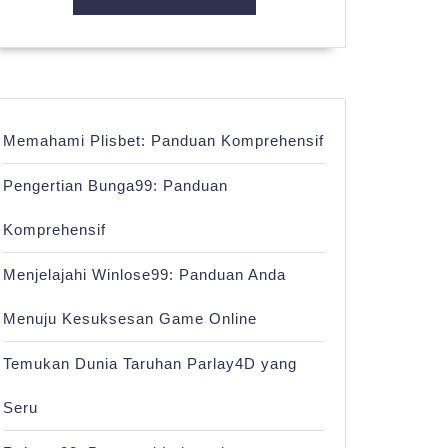
Memahami Plisbet: Panduan Komprehensif
Pengertian Bunga99: Panduan
Komprehensif
Menjelajahi Winlose99: Panduan Anda
Menuju Kesuksesan Game Online
Temukan Dunia Taruhan Parlay4D yang
Seru