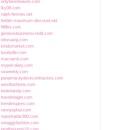
onlyfansheaven.com
lky08.com
ralph-fiennes.net
fielder-maximum-discount.net
fitfllex.com
genesisbusinesscredit.com
inforuang.com
kindsmarket.com
luvelylife.com
macramb.com
mypet-diary.com
oxweekly.com
panamacitydeckcontractors.com
westfashions.com
toolshandy.com
travelstager.com
trendinspires.com
rannyephul.com
reportradar360.com
swaggyfashion.com
taraftariumtv10.com