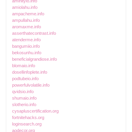
aminityio.info
amiolahu.info
ampacheme.info
ampullahu.info
aromaxme.info
asserthatecontrast.info
atenderme.info
bangumiio.info
bekosunhu.info
beneficialgrandiose.info
blomaio.info
dosellinfoplete.info
podtubeio.info
powerfulvolatile.info
qvidsio.info
shumaio.info
slotherio.info
cysapluscertification.org
fortnitehacks.org
loginsearch.org
aodecor.org