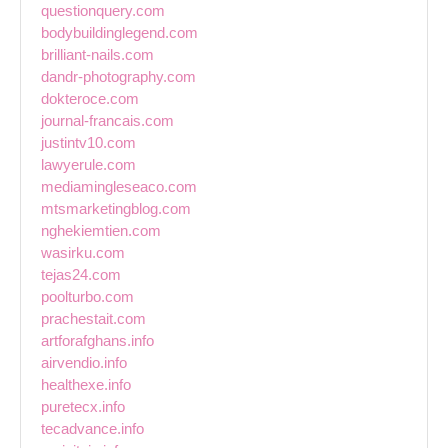
questionquery.com
bodybuildinglegend.com
brilliant-nails.com
dandr-photography.com
dokteroce.com
journal-francais.com
justintv10.com
lawyerule.com
mediamingleseaco.com
mtsmarketingblog.com
nghekiemtien.com
wasirku.com
tejas24.com
poolturbo.com
prachestait.com
artforafghans.info
airvendio.info
healthexe.info
puretecx.info
tecadvance.info