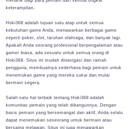
menarik bagi para pemain dari semua tingkat
keterampilan.
Hoki368 adalah tujuan satu atap untuk semua
kebutuhan game Anda, menawarkan berbagai game
seperti poker, slot, taruhan olahraga, dan banyak lagi.
Apakah Anda seorang profesional berpengalaman atau
gamer biasa, ada sesuatu untuk semua orang di
Hoki368. Situs ini mudah dinavigasi dan ramah
pengguna, membuatnya sederhana bagi pemain untuk
menemukan game yang mereka sukai dan mulai
bermain segera.
Salah satu hal terbaik tentang Hoki368 adalah
komunitas pemain yang telah dibangunnya. Dengan
basis pemain yang bersemangat dan aktif, Anda selalu
dapat menemukan seseorang untuk bermain atau
bersaing melawan. Situs ini juga menawarkan