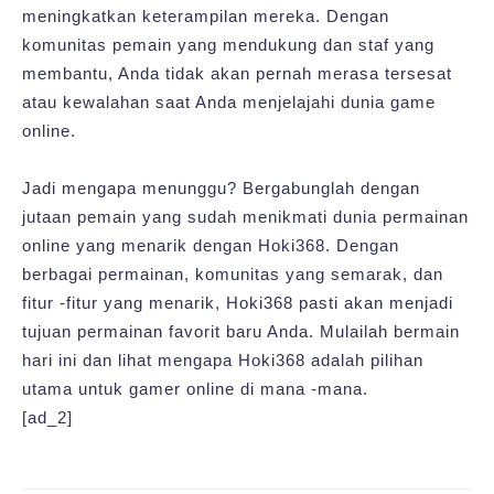
meningkatkan keterampilan mereka. Dengan
komunitas pemain yang mendukung dan staf yang
membantu, Anda tidak akan pernah merasa tersesat
atau kewalahan saat Anda menjelajahi dunia game
online.
Jadi mengapa menunggu? Bergabunglah dengan
jutaan pemain yang sudah menikmati dunia permainan
online yang menarik dengan Hoki368. Dengan
berbagai permainan, komunitas yang semarak, dan
fitur -fitur yang menarik, Hoki368 pasti akan menjadi
tujuan permainan favorit baru Anda. Mulailah bermain
hari ini dan lihat mengapa Hoki368 adalah pilihan
utama untuk gamer online di mana -mana.
[ad_2]
Post