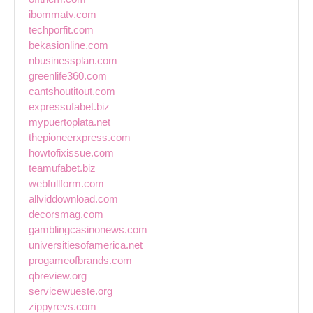
ibommatv.com
techporfit.com
bekasionline.com
nbusinessplan.com
greenlife360.com
cantshoutitout.com
expressufabet.biz
mypuertoplata.net
thepioneerxpress.com
howtofixissue.com
teamufabet.biz
webfullform.com
allviddownload.com
decorsmag.com
gamblingcasinonews.com
universitiesofamerica.net
progameofbrands.com
qbreview.org
servicewueste.org
zippyrevs.com