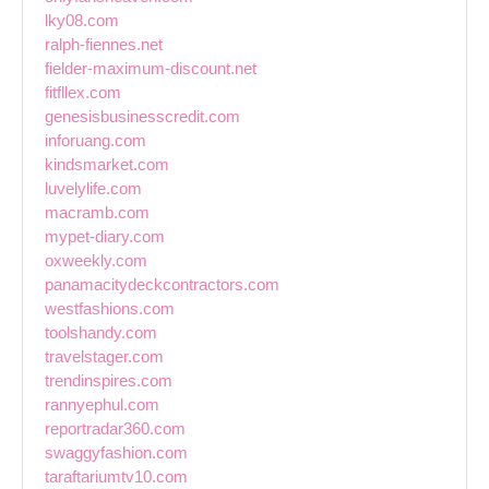
lky08.com
ralph-fiennes.net
fielder-maximum-discount.net
fitfllex.com
genesisbusinesscredit.com
inforuang.com
kindsmarket.com
luvelylife.com
macramb.com
mypet-diary.com
oxweekly.com
panamacitydeckcontractors.com
westfashions.com
toolshandy.com
travelstager.com
trendinspires.com
rannyephul.com
reportradar360.com
swaggyfashion.com
taraftariumtv10.com