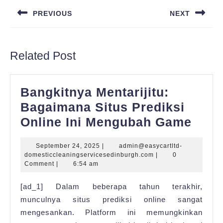
navigation
PREVIOUS
NEXT
Previous
Next
post:
post:
Related Post
Bangkitnya Mentarijitu:
Bagaimana Situs Prediksi
Bang
Online Ini Mengubah Game
Menta
September
September 24, 2025
|
admin@easycartltd-
Baga
24,
admin@easycartltd-
domesticcleaningservicesedinburgh.com
|
0
Situ
2025
domesticcleaningser
Comment
|
6:54 am
Pred
[ad_1] Dalam beberapa tahun terakhir,
Onli
munculnya situs prediksi online sangat
Ini
mengesankan. Platform ini memungkinkan