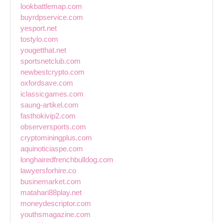
lookbattlemap.com
buyrdpservice.com
yesport.net
tostylo.com
yougetthat.net
sportsnetclub.com
newbestcrypto.com
oxfordsave.com
iclassicgames.com
saung-artikel.com
fasthokivip2.com
observersports.com
cryptominingplus.com
aquinoticiaspe.com
longhairedfrenchbulldog.com
lawyersforhire.co
businemarket.com
matahari88play.net
moneydescriptor.com
youthsmagazine.com