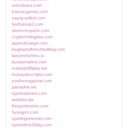
oxfordsave.com
iclassicgames.com
saung-artikel.com
fasthokivip2.com
observersports.com
cryptominingplus.com
aquinoticiaspe.com
longhairedfrenchbulldog.com
lawyersforhire.co
businemarket.com
matahari88play.net
moneydescriptor.com
youthsmagazine.com
painaidee.net
sportsdarkest.com
webtoon.biz
thesportswires.com
hyungpro.com
sportingnewsnet.com
sportstime24day.com