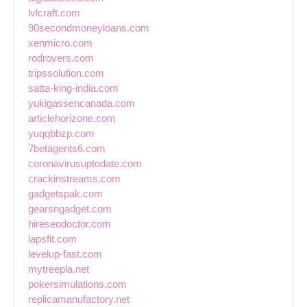
lvlcraft.com
90secondmoneyloans.com
xenmicro.com
rodrovers.com
tripssolution.com
satta-king-india.com
yukigassencanada.com
articlehorizone.com
yuqqbbzp.com
7betagents6.com
coronavirusuptodate.com
crackinstreams.com
gadgetspak.com
gearsngadget.com
hireseodoctor.com
lapsfit.com
levelup-fast.com
mytreepla.net
pokersimulations.com
replicamanufactory.net