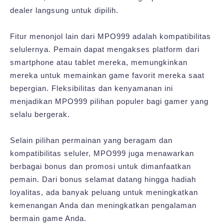
dealer langsung untuk dipilih.
Fitur menonjol lain dari MPO999 adalah kompatibilitas
selulernya. Pemain dapat mengakses platform dari
smartphone atau tablet mereka, memungkinkan
mereka untuk memainkan game favorit mereka saat
bepergian. Fleksibilitas dan kenyamanan ini
menjadikan MPO999 pilihan populer bagi gamer yang
selalu bergerak.
Selain pilihan permainan yang beragam dan
kompatibilitas seluler, MPO999 juga menawarkan
berbagai bonus dan promosi untuk dimanfaatkan
pemain. Dari bonus selamat datang hingga hadiah
loyalitas, ada banyak peluang untuk meningkatkan
kemenangan Anda dan meningkatkan pengalaman
bermain game Anda.