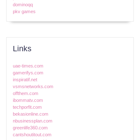
dominoqq
pkv games
Links
uae-times.com
gamerifys.com
inspiratif.net
vsmsnetworks.com
offthem.com
ibommatv.com
techporfit.com
bekasionline.com
nbusinessplan.com
greenlife360.com
cantshoutitout.com