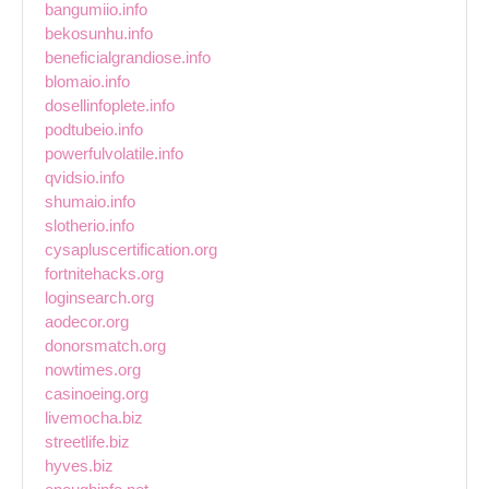
bangumiio.info
bekosunhu.info
beneficialgrandiose.info
blomaio.info
dosellinfoplete.info
podtubeio.info
powerfulvolatile.info
qvidsio.info
shumaio.info
slotherio.info
cysapluscertification.org
fortnitehacks.org
loginsearch.org
aodecor.org
donorsmatch.org
nowtimes.org
casinoeing.org
livemocha.biz
streetlife.biz
hyves.biz