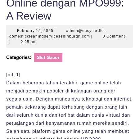
Online dengan MPO999:
A Review
February
February 15, 2025
|
admin@easycartltd-
15,
admin@easycartltd-
domesticcleaningservicesedinburgh.com
|
0 Comment
2025
domesticcleaningservic
|
2:25 am
Categories:
Slot Gacor
[ad_1]
Dalam beberapa tahun terakhir, game online telah
menjadi semakin populer di kalangan orang dari
segala usia. Dengan munculnya teknologi dan internet,
pemain sekarang dapat terhubung dengan orang lain
dari seluruh dunia dan terlibat dalam dunia virtual dan
petualangan dari kenyamanan rumah mereka sendiri.
Salah satu platform game online yang telah membuat