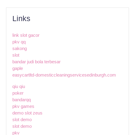
Links
link slot gacor
pkv qq
sakong
slot
bandar judi bola terbesar
gaple
easycartltd-domesticcleaningservicesedinburgh.com
qiu qiu
poker
bandarqq
pkv games
demo slot zeus
slot demo
slot demo
pkv