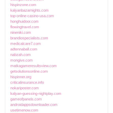
hispinzone.com
kalyanbazarnights.com
top-online-casino-usa.com
honghuidoor.com
flowingtravel.com
nineniki.com
brandiospecialists.com
medicalcare7.com
adtennaball.com
nabzah.com
mongive.com
matkagameresultsview.com
getsolutionsonline.com
hispinner.org
criticalinsurance.info
nokariposter.com
kalyan-guessing-nightplay.com
gameofpanels.com
androidappsdownloader.com
usetimenow.com