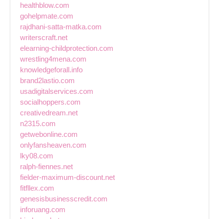
healthblow.com
gohelpmate.com
rajdhani-satta-matka.com
writerscraft.net
elearning-childprotection.com
wrestling4mena.com
knowledgeforall.info
brand2lastio.com
usadigitalservices.com
socialhoppers.com
creativedream.net
n2315.com
getwebonline.com
onlyfansheaven.com
lky08.com
ralph-fiennes.net
fielder-maximum-discount.net
fitfllex.com
genesisbusinesscredit.com
inforuang.com