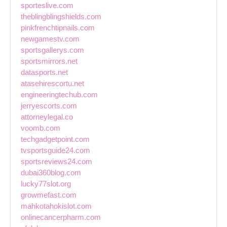
sporteslive.com
theblingblingshields.com
pinkfrenchtipnails.com
newgamestv.com
sportsgallerys.com
sportsmirrors.net
datasports.net
atasehirescortu.net
engineeringtechub.com
jerryescorts.com
attorneylegal.co
voomb.com
techgadgetpoint.com
tvsportsguide24.com
sportsreviews24.com
dubai360blog.com
lucky77slot.org
growmefast.com
mahkotahokislot.com
onlinecancerpharm.com