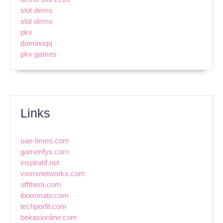
slot demo
slot demo
pkv
dominoqq
pkv games
Links
uae-times.com
gamerifys.com
inspiratif.net
vsmsnetworks.com
offthem.com
ibommatv.com
techporfit.com
bekasionline.com