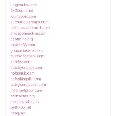
stagehubs.com
1x2forum.net
login99bet.com
secretcourtesans.com
onlinebahisforum1.com
chicagoheadline.com
camming.org
rajalion88.com
goupuntacana.com
riversedgepark.com
zaseez.com
catchycrunch.com
nofaphub.com
nefertitingalls.com
patsyscreations.com
income4proof.com
educaritas.org
lensajelajah.com
betflik09.net
ncaq.org