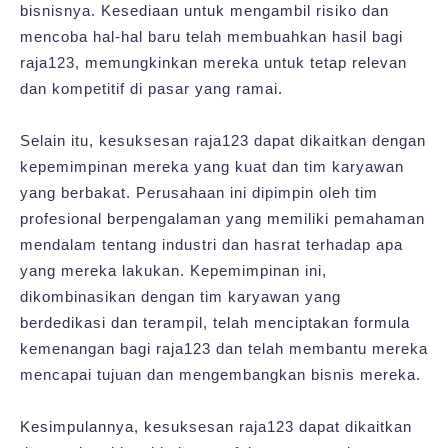
bisnisnya. Kesediaan untuk mengambil risiko dan
mencoba hal-hal baru telah membuahkan hasil bagi
raja123, memungkinkan mereka untuk tetap relevan
dan kompetitif di pasar yang ramai.
Selain itu, kesuksesan raja123 dapat dikaitkan dengan
kepemimpinan mereka yang kuat dan tim karyawan
yang berbakat. Perusahaan ini dipimpin oleh tim
profesional berpengalaman yang memiliki pemahaman
mendalam tentang industri dan hasrat terhadap apa
yang mereka lakukan. Kepemimpinan ini,
dikombinasikan dengan tim karyawan yang
berdedikasi dan terampil, telah menciptakan formula
kemenangan bagi raja123 dan telah membantu mereka
mencapai tujuan dan mengembangkan bisnis mereka.
Kesimpulannya, kesuksesan raja123 dapat dikaitkan