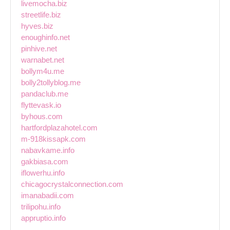
livemocha.biz
streetlife.biz
hyves.biz
enoughinfo.net
pinhive.net
warnabet.net
bollym4u.me
bolly2tollyblog.me
pandaclub.me
flyttevask.io
byhous.com
hartfordplazahotel.com
m-918kissapk.com
nabavkame.info
gakbiasa.com
iflowerhu.info
chicagocrystalconnection.com
imanabadii.com
trilipohu.info
appruptio.info