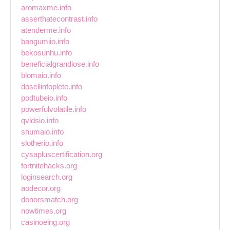
aromaxme.info
asserthatecontrast.info
atenderme.info
bangumiio.info
bekosunhu.info
beneficialgrandiose.info
blomaio.info
dosellinfoplete.info
podtubeio.info
powerfulvolatile.info
qvidsio.info
shumaio.info
slotherio.info
cysapluscertification.org
fortnitehacks.org
loginsearch.org
aodecor.org
donorsmatch.org
nowtimes.org
casinoeing.org