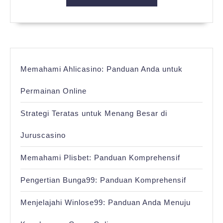
Memahami Ahlicasino: Panduan Anda untuk
Permainan Online
Strategi Teratas untuk Menang Besar di
Juruscasino
Memahami Plisbet: Panduan Komprehensif
Pengertian Bunga99: Panduan Komprehensif
Menjelajahi Winlose99: Panduan Anda Menuju