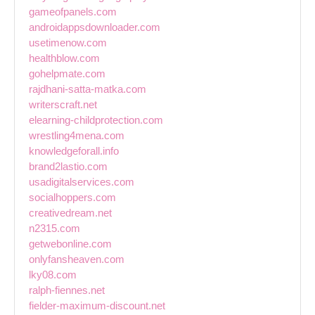
gameofpanels.com
androidappsdownloader.com
usetimenow.com
healthblow.com
gohelpmate.com
rajdhani-satta-matka.com
writerscraft.net
elearning-childprotection.com
wrestling4mena.com
knowledgeforall.info
brand2lastio.com
usadigitalservices.com
socialhoppers.com
creativedream.net
n2315.com
getwebonline.com
onlyfansheaven.com
lky08.com
ralph-fiennes.net
fielder-maximum-discount.net