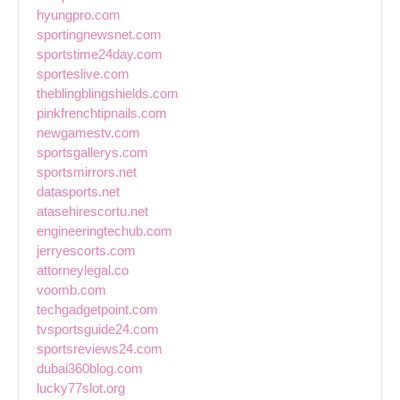
hyungpro.com
sportingnewsnet.com
sportstime24day.com
sporteslive.com
theblingblingshields.com
pinkfrenchtipnails.com
newgamestv.com
sportsgallerys.com
sportsmirrors.net
datasports.net
atasehirescortu.net
engineeringtechub.com
jerryescorts.com
attorneylegal.co
voomb.com
techgadgetpoint.com
tvsportsguide24.com
sportsreviews24.com
dubai360blog.com
lucky77slot.org