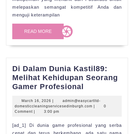
melepaskan semangat kompetitif Anda dan
Pusaka88
menguji keterampilan
READ
READ MORE
MORE
Di Dalam Dunia Kastil89:
Melihat Kehidupan Seorang
Di
Gamer Profesional
Dalam
March
March 16, 2026
|
admin@easycartltd-
Dunia
16,
admin@easycartltd-
domesticcleaningservicesedinburgh.com
|
0
Kastil89:
2026
domesticcleaningser
Comment
|
3:00 pm
Melihat
[ad_1] Di dunia game profesional yang serba
Kehidupan
cepat dan terus berkembang, ada satu nama