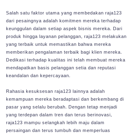
Salah satu faktor utama yang membedakan raja123
dari pesaingnya adalah komitmen mereka terhadap
keunggulan dalam setiap aspek bisnis mereka. Dari
produk hingga layanan pelanggan, raja123 melakukan
yang terbaik untuk memastikan bahwa mereka
memberikan pengalaman terbaik bagi klien mereka.
Dedikasi terhadap kualitas ini telah membuat mereka
mendapatkan basis pelanggan setia dan reputasi
keandalan dan kepercayaan.
Rahasia kesuksesan raja123 lainnya adalah
kemampuan mereka beradaptasi dan berkembang di
pasar yang selalu berubah. Dengan tetap menjadi
yang terdepan dalam tren dan terus berinovasi,
raja123 mampu selangkah lebih maju dalam
persaingan dan terus tumbuh dan memperluas