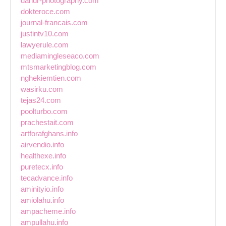
dandr-photography.com
dokteroce.com
journal-francais.com
justintv10.com
lawyerule.com
mediamingleseaco.com
mtsmarketingblog.com
nghekiemtien.com
wasirku.com
tejas24.com
poolturbo.com
prachestait.com
artforafghans.info
airvendio.info
healthexe.info
puretecx.info
tecadvance.info
aminityio.info
amiolahu.info
ampacheme.info
ampullahu.info