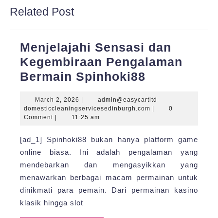
Related Post
Menjelajahi Sensasi dan
Kegembiraan Pengalaman
Menjelajahi
Bermain Spinhoki88
Sensasi
March
March 2, 2026
|
admin@easycartltd-
dan
2,
admin@easycartltd-
domesticcleaningservicesedinburgh.com
|
0
Kegembira
2026
domesticcleaningser
Comment
|
11:25 am
Pengalama
[ad_1] Spinhoki88 bukan hanya platform game
Bermain
online biasa. Ini adalah pengalaman yang
Spinhoki88
mendebarkan dan mengasyikkan yang
menawarkan berbagai macam permainan untuk
dinikmati para pemain. Dari permainan kasino
klasik hingga slot