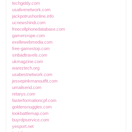
techgiddy.com
usalivenetwork.com
jackpotrushonline.info
ucnewshindi.com
freecellphonedatabase.com
gamersrope.com
exellewebmedia.com
free-gamestop.com
sinbadtravels.com
ukmagzine.com
wareztech.org
usabestnetwork.com
jessepinkmanoutfit.com
umailsend.com
retarys.com
fasterformationcpf.com
goldensnuggles.com
lookbattlemap.com
buyrdpservice.com
yesport.net