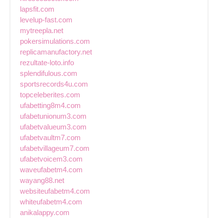
lapsfit.com
levelup-fast.com
mytreepla.net
pokersimulations.com
replicamanufactory.net
rezultate-loto.info
splendifulous.com
sportsrecords4u.com
topceleberites.com
ufabetting8m4.com
ufabetunionum3.com
ufabetvalueum3.com
ufabetvaultm7.com
ufabetvillageum7.com
ufabetvoicem3.com
waveufabetm4.com
wayang88.net
websiteufabetm4.com
whiteufabetm4.com
anikalappy.com