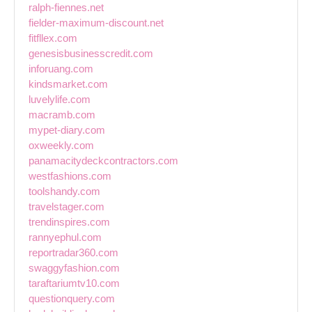
ralph-fiennes.net
fielder-maximum-discount.net
fitfllex.com
genesisbusinesscredit.com
inforuang.com
kindsmarket.com
luvelylife.com
macramb.com
mypet-diary.com
oxweekly.com
panamacitydeckcontractors.com
westfashions.com
toolshandy.com
travelstager.com
trendinspires.com
rannyephul.com
reportradar360.com
swaggyfashion.com
taraftariumtv10.com
questionquery.com