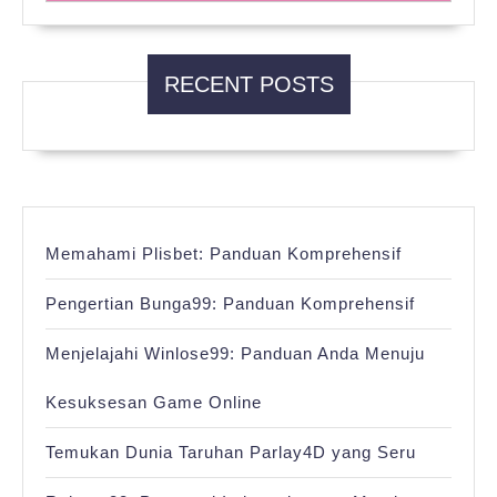
RECENT POSTS
Memahami Plisbet: Panduan Komprehensif
Pengertian Bunga99: Panduan Komprehensif
Menjelajahi Winlose99: Panduan Anda Menuju
Kesuksesan Game Online
Temukan Dunia Taruhan Parlay4D yang Seru