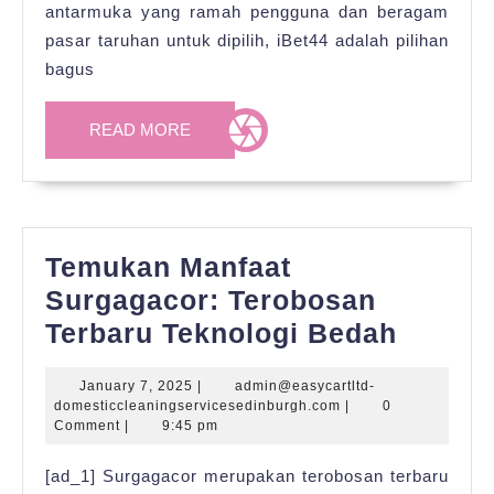
antarmuka yang ramah pengguna dan beragam
pasar taruhan untuk dipilih, iBet44 adalah pilihan
bagus
READ
READ MORE
MORE
Temukan Manfaat
Surgagacor: Terobosan
Temuk
Terbaru Teknologi Bedah
Manfaa
January
January 7, 2025
|
admin@easycartltd-
Surgag
7,
admin@easycartltd-
domesticcleaningservicesedinburgh.com
|
0
Terob
2025
domesticcleaningser
Comment
|
9:45 pm
Terbar
[ad_1] Surgagacor merupakan terobosan terbaru