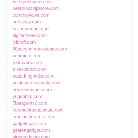
techgreenpure.com
bestdropshipstore.com
cartelreviews.com
surfsway.com
nailartproduct.com
digitactseed.com
lvlcraft.com
90secondmoneyloans.com
xenmicro.com
rodrovers.com
tripssolution.com
satta-king-india.com
yukigassencanada.com
articlehorizone.com
yuqqbbzp.com
7betagents6.com
coronavirusuptodate.com
crackinstreams.com
gadgetspak.com
gearsngadget.com
hireseodoctor.com