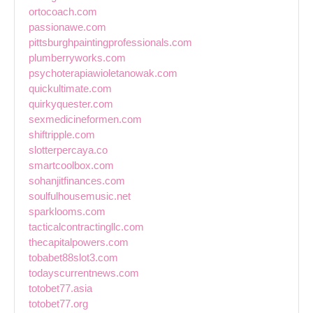
ortocoach.com
passionawe.com
pittsburghpaintingprofessionals.com
plumberryworks.com
psychoterapiawioletanowak.com
quickultimate.com
quirkyquester.com
sexmedicineformen.com
shiftripple.com
slotterpercaya.co
smartcoolbox.com
sohanjitfinances.com
soulfulhousemusic.net
sparklooms.com
tacticalcontractingllc.com
thecapitalpowers.com
tobabet88slot3.com
todayscurrentnews.com
totobet77.asia
totobet77.org