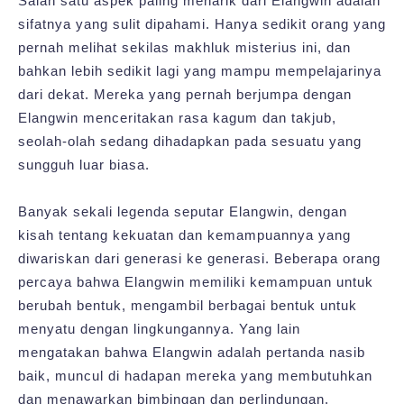
Salah satu aspek paling menarik dari Elangwin adalah
sifatnya yang sulit dipahami. Hanya sedikit orang yang
pernah melihat sekilas makhluk misterius ini, dan
bahkan lebih sedikit lagi yang mampu mempelajarinya
dari dekat. Mereka yang pernah berjumpa dengan
Elangwin menceritakan rasa kagum dan takjub,
seolah-olah sedang dihadapkan pada sesuatu yang
sungguh luar biasa.
Banyak sekali legenda seputar Elangwin, dengan
kisah tentang kekuatan dan kemampuannya yang
diwariskan dari generasi ke generasi. Beberapa orang
percaya bahwa Elangwin memiliki kemampuan untuk
berubah bentuk, mengambil berbagai bentuk untuk
menyatu dengan lingkungannya. Yang lain
mengatakan bahwa Elangwin adalah pertanda nasib
baik, muncul di hadapan mereka yang membutuhkan
dan menawarkan bimbingan dan perlindungan.