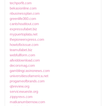
techporfit.com
bekasionline.com
nbusinessplan.com
greenlife360.com
cantshoutitout.com
expressufabet.biz
mypuertoplata.net
thepioneerxpress.com
howtofixissue.com
teamufabet.biz
webfullform.com
allviddownload.com
decorsmag.com
gamblingcasinonews.com
universitiesofamerica.net
progameofbrands.com
qbreview.org
servicewueste.org
zippyrevs.com
matkanumbernow.com