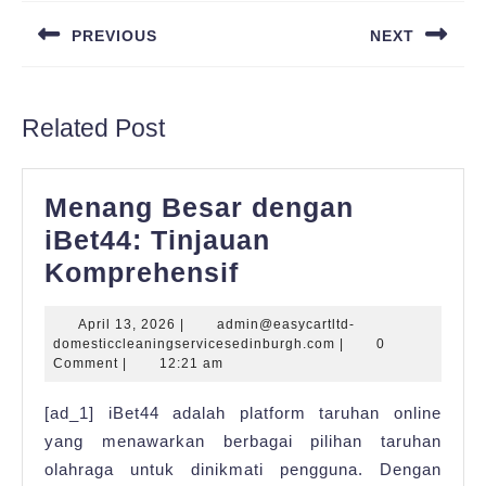
navigation
PREVIOUS
NEXT
Previous
Next
post:
post:
Related Post
Menang Besar dengan
iBet44: Tinjauan
Menang
Komprehensif
Besar
April
April 13, 2026
|
admin@easycartltd-
dengan
13,
admin@easycartltd-
domesticcleaningservicesedinburgh.com
|
0
iBet44:
2026
domesticcleaningser
Comment
|
12:21 am
Tinjauan
[ad_1] iBet44 adalah platform taruhan online
Komprehensif
yang menawarkan berbagai pilihan taruhan
olahraga untuk dinikmati pengguna. Dengan