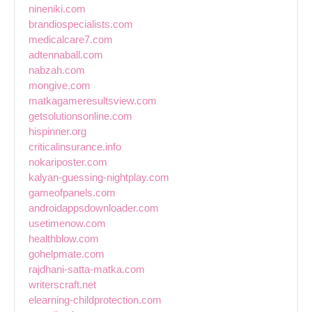
nineniki.com
brandiospecialists.com
medicalcare7.com
adtennaball.com
nabzah.com
mongive.com
matkagameresultsview.com
getsolutionsonline.com
hispinner.org
criticalinsurance.info
nokariposter.com
kalyan-guessing-nightplay.com
gameofpanels.com
androidappsdownloader.com
usetimenow.com
healthblow.com
gohelpmate.com
rajdhani-satta-matka.com
writerscraft.net
elearning-childprotection.com