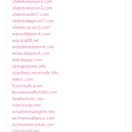
ufabetunionum3.com
ufabetvalueum3.com
ufabetvaultm7.com
ufabetvillageum7.com
ufabetvoicem3.com
waveufabetm4.com
wayang88.net
websiteufabetm4.com
whiteufabetm4.com
anikalappy.com
dininghelsinki.info
duanfrescariverside.info
etilerx.com
finestreplica.net
flounderandfumble.com
healthohunt.com
retefuturah.info
smartinvestinginfo.info
technewsalliance.com
technonetmarket.com
tedstanger.net