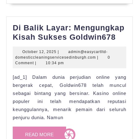
Di Balik Layar: Mengungkap
Di
Kisah Sukses Goldwin678
Balik
October
October 12, 2025
|
admin@easycartltd-
Layar
12,
admin@easycartltd-
domesticcleaningservicesedinburgh.com
|
0
Meng
2025
domesticcleaningser
Comment
|
10:34 pm
Kisah
[ad_1] Dalam dunia perjudian online yang
Suks
bergerak cepat, Goldwin678 telah muncul
Goldw
sebagai bintang yang bersinar. Kasino online
populer ini telah mendapatkan reputasi
keunggulannya, menarik pemain dari seluruh
penjuru dunia. Namun
READ
READ MORE