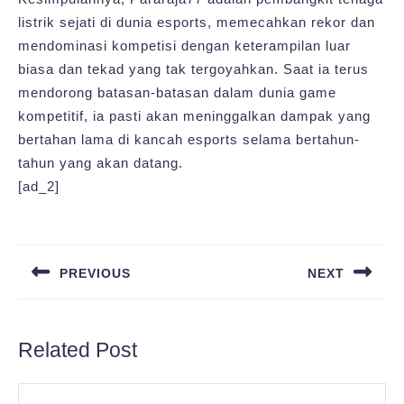
listrik sejati di dunia esports, memecahkan rekor dan
mendominasi kompetisi dengan keterampilan luar
biasa dan tekad yang tak tergoyahkan. Saat ia terus
mendorong batasan-batasan dalam dunia game
kompetitif, ia pasti akan meninggalkan dampak yang
bertahan lama di kancah esports selama bertahun-
tahun yang akan datang.
[ad_2]
Post
navigation
PREVIOUS
NEXT
Previous
Next
post:
post:
Related Post