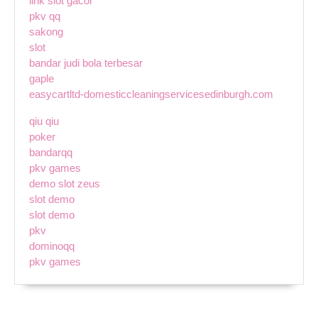
link slot gacor
pkv qq
sakong
slot
bandar judi bola terbesar
gaple
easycartltd-domesticcleaningservicesedinburgh.com
qiu qiu
poker
bandarqq
pkv games
demo slot zeus
slot demo
slot demo
pkv
dominoqq
pkv games