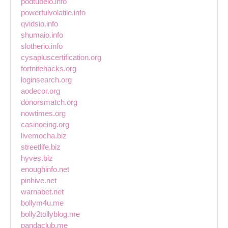
podtubeio.info
powerfulvolatile.info
qvidsio.info
shumaio.info
slotherio.info
cysapluscertification.org
fortnitehacks.org
loginsearch.org
aodecor.org
donorsmatch.org
nowtimes.org
casinoeing.org
livemocha.biz
streetlife.biz
hyves.biz
enoughinfo.net
pinhive.net
warnabet.net
bollym4u.me
bolly2tollyblog.me
pandaclub.me