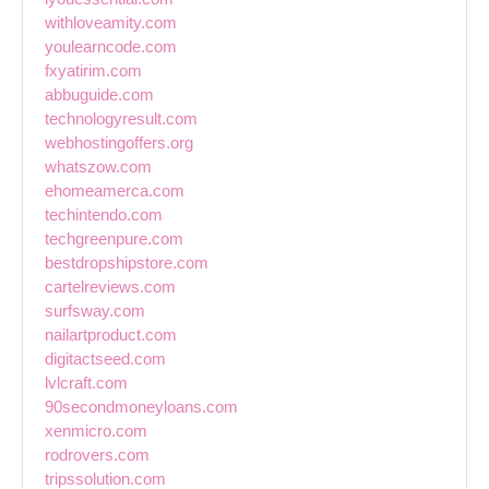
withloveamity.com
youlearncode.com
fxyatirim.com
abbuguide.com
technologyresult.com
webhostingoffers.org
whatszow.com
ehomeamerca.com
techintendo.com
techgreenpure.com
bestdropshipstore.com
cartelreviews.com
surfsway.com
nailartproduct.com
digitactseed.com
lvlcraft.com
90secondmoneyloans.com
xenmicro.com
rodrovers.com
tripssolution.com