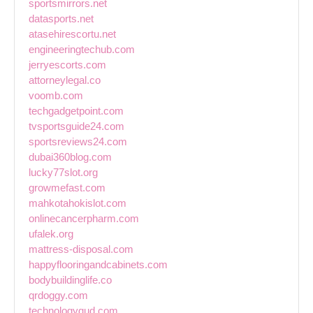
sportsmirrors.net
datasports.net
atasehirescortu.net
engineeringtechub.com
jerryescorts.com
attorneylegal.co
voomb.com
techgadgetpoint.com
tvsportsguide24.com
sportsreviews24.com
dubai360blog.com
lucky77slot.org
growmefast.com
mahkotahokislot.com
onlinecancerpharm.com
ufalek.org
mattress-disposal.com
happyflooringandcabinets.com
bodybuildinglife.co
qrdoggy.com
technologygud.com