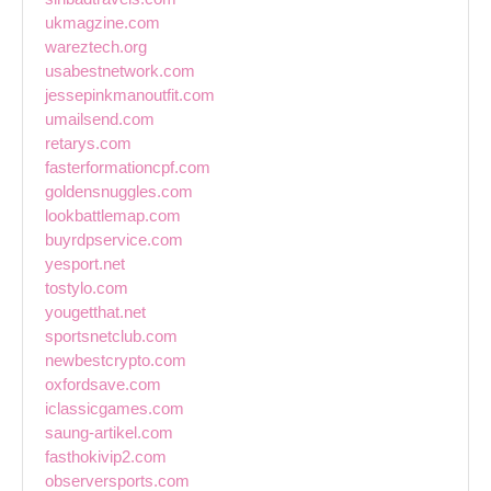
ukmagzine.com
wareztech.org
usabestnetwork.com
jessepinkmanoutfit.com
umailsend.com
retarys.com
fasterformationcpf.com
goldensnuggles.com
lookbattlemap.com
buyrdpservice.com
yesport.net
tostylo.com
yougetthat.net
sportsnetclub.com
newbestcrypto.com
oxfordsave.com
iclassicgames.com
saung-artikel.com
fasthokivip2.com
observersports.com