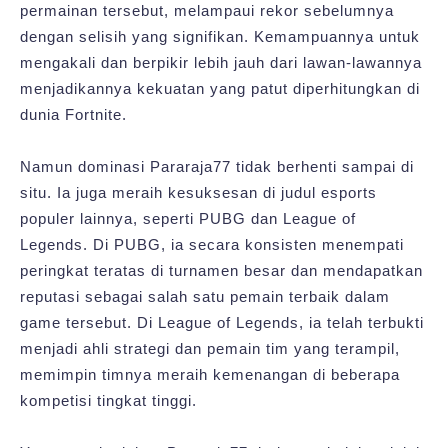
permainan tersebut, melampaui rekor sebelumnya
dengan selisih yang signifikan. Kemampuannya untuk
mengakali dan berpikir lebih jauh dari lawan-lawannya
menjadikannya kekuatan yang patut diperhitungkan di
dunia Fortnite.
Namun dominasi Pararaja77 tidak berhenti sampai di
situ. Ia juga meraih kesuksesan di judul esports
populer lainnya, seperti PUBG dan League of
Legends. Di PUBG, ia secara konsisten menempati
peringkat teratas di turnamen besar dan mendapatkan
reputasi sebagai salah satu pemain terbaik dalam
game tersebut. Di League of Legends, ia telah terbukti
menjadi ahli strategi dan pemain tim yang terampil,
memimpin timnya meraih kemenangan di beberapa
kompetisi tingkat tinggi.