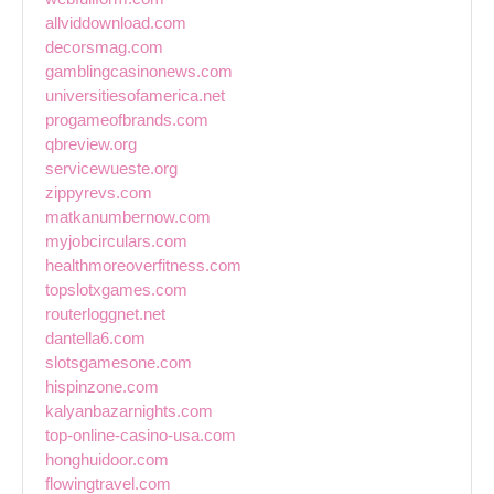
allviddownload.com
decorsmag.com
gamblingcasinonews.com
universitiesofamerica.net
progameofbrands.com
qbreview.org
servicewueste.org
zippyrevs.com
matkanumbernow.com
myjobcirculars.com
healthmoreoverfitness.com
topslotxgames.com
routerloggnet.net
dantella6.com
slotsgamesone.com
hispinzone.com
kalyanbazarnights.com
top-online-casino-usa.com
honghuidoor.com
flowingtravel.com