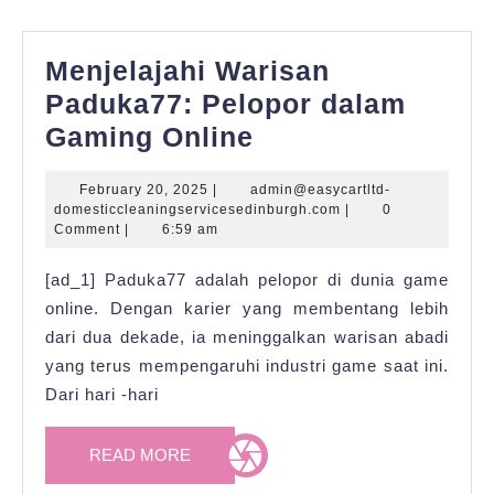
Menjelajahi Warisan
Paduka77: Pelopor dalam
Menjelajahi
Gaming Online
Warisan
February
February 20, 2025
|
admin@easycartltd-
Paduka77:
20,
admin@easycartltd-
domesticcleaningservicesedinburgh.com
|
0
Pelopor
2025
domesticcleaningser
Comment
|
6:59 am
dalam
[ad_1] Paduka77 adalah pelopor di dunia game
Gaming
online. Dengan karier yang membentang lebih
Online
dari dua dekade, ia meninggalkan warisan abadi
yang terus mempengaruhi industri game saat ini.
Dari hari -hari
READ
READ MORE
MORE