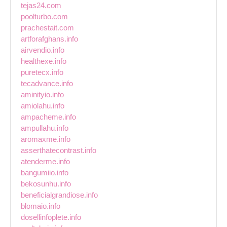
tejas24.com
poolturbo.com
prachestait.com
artforafghans.info
airvendio.info
healthexe.info
puretecx.info
tecadvance.info
aminityio.info
amiolahu.info
ampacheme.info
ampullahu.info
aromaxme.info
asserthatecontrast.info
atenderme.info
bangumiio.info
bekosunhu.info
beneficialgrandiose.info
blomaio.info
dosellinfoplete.info