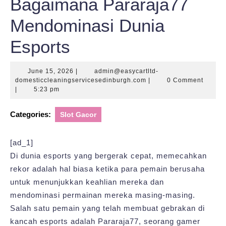
Bagaimana Pararaja77
Mendominasi Dunia
Esports
June
June 15, 2026
|
admin@easycartltd-
15,
admin@easycartltd-
domesticcleaningservicesedinburgh.com
|
0 Comment
2026
domesticcleaningservic
|
5:23 pm
Categories:
Slot Gacor
[ad_1]
Di dunia esports yang bergerak cepat, memecahkan
rekor adalah hal biasa ketika para pemain berusaha
untuk menunjukkan keahlian mereka dan
mendominasi permainan mereka masing-masing.
Salah satu pemain yang telah membuat gebrakan di
kancah esports adalah Pararaja77, seorang gamer