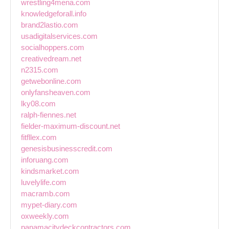
wrestling4mena.com
knowledgeforall.info
brand2lastio.com
usadigitalservices.com
socialhoppers.com
creativedream.net
n2315.com
getwebonline.com
onlyfansheaven.com
lky08.com
ralph-fiennes.net
fielder-maximum-discount.net
fitfllex.com
genesisbusinesscredit.com
inforuang.com
kindsmarket.com
luvelylife.com
macramb.com
mypet-diary.com
oxweekly.com
panamacitydeckcontractors.com