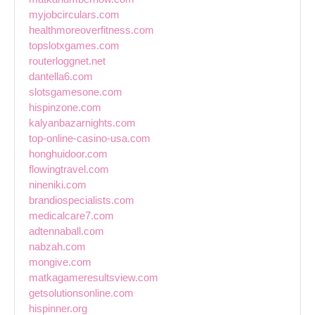
myjobcirculars.com
healthmoreoverfitness.com
topslotxgames.com
routerloggnet.net
dantella6.com
slotsgamesone.com
hispinzone.com
kalyanbazarnights.com
top-online-casino-usa.com
honghuidoor.com
flowingtravel.com
nineniki.com
brandiospecialists.com
medicalcare7.com
adtennaball.com
nabzah.com
mongive.com
matkagameresultsview.com
getsolutionsonline.com
hispinner.org