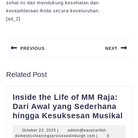
sehat ini dan mendukung kesehatan dan
kesejahteraan Anda secara keseluruhan.
[ad_2]
Post
navigation
PREVIOUS
NEXT
Previous
Next
post:
post:
Related Post
Inside the Life of MM Raja:
Dari Awal yang Sederhana
Ins
hingga Kesuksesan Musikal
the
October
October 23, 2025
|
admin@easycartltd-
Life
23,
admin@easycartltd-
domesticcleaningservicesedinburgh.com
|
0