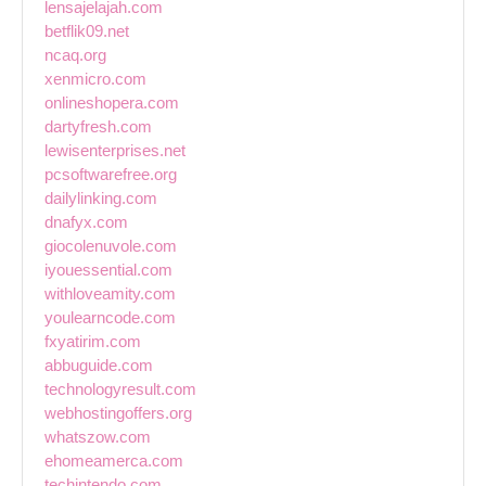
lensajelajah.com
betflik09.net
ncaq.org
xenmicro.com
onlineshopera.com
dartyfresh.com
lewisenterprises.net
pcsoftwarefree.org
dailylinking.com
dnafyx.com
giocolenuvole.com
iyouessential.com
withloveamity.com
youlearncode.com
fxyatirim.com
abbuguide.com
technologyresult.com
webhostingoffers.org
whatszow.com
ehomeamerca.com
techintendo.com