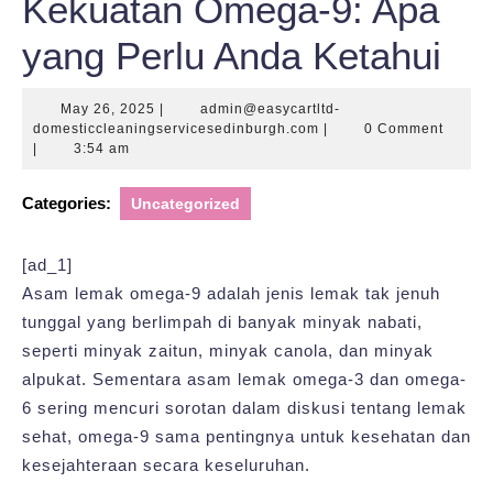
Kekuatan Omega-9: Apa
yang Perlu Anda Ketahui
May
May 26, 2025
|
admin@easycartltd-
26,
admin@easycartltd-
domesticcleaningservicesedinburgh.com
|
0 Comment
2025
domesticcleaningservic
|
3:54 am
Categories:
Uncategorized
[ad_1]
Asam lemak omega-9 adalah jenis lemak tak jenuh
tunggal yang berlimpah di banyak minyak nabati,
seperti minyak zaitun, minyak canola, dan minyak
alpukat. Sementara asam lemak omega-3 dan omega-
6 sering mencuri sorotan dalam diskusi tentang lemak
sehat, omega-9 sama pentingnya untuk kesehatan dan
kesejahteraan secara keseluruhan.