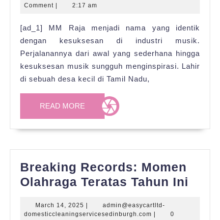
of
2025
domesticcleaningser
Comment
|
2:17 am
MM
[ad_1] MM Raja menjadi nama yang identik
Raj
dengan kesuksesan di industri musik.
Dar
Perjalanannya dari awal yang sederhana hingga
Awa
kesuksesan musik sungguh menginspirasi. Lahir
di sebuah desa kecil di Tamil Nadu,
yan
Sed
READ
READ MORE
hin
MORE
Kes
Mus
Breaking Records: Momen
Brea
Olahraga Teratas Tahun Ini
Reco
March
March 14, 2025
|
admin@easycartltd-
Mom
14,
admin@easycartltd-
domesticcleaningservicesedinburgh.com
|
0