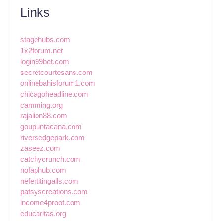
Links
stagehubs.com
1x2forum.net
login99bet.com
secretcourtesans.com
onlinebahisforum1.com
chicagoheadline.com
camming.org
rajalion88.com
goupuntacana.com
riversedgepark.com
zaseez.com
catchycrunch.com
nofaphub.com
nefertitingalls.com
patsyscreations.com
income4proof.com
educaritas.org