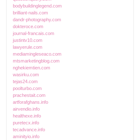
bodybuildinglegend.com
brilliant-nails.com
dandr-photography.com
dokteroce.com
journal-francais.com
justintv10.com
lawyerule.com
mediamingleseaco.com
mtsmarketingblog.com
nghekiemtien.com
wasirku.com
tejas24.com
poolturbo.com
prachestait.com
artforafghans.info
airvendio.info
healthexe.info
puretecx.info
tecadvance.info
aminityio.info