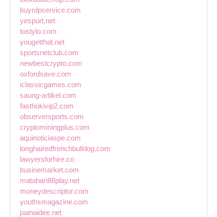
buyrdpservice.com
yesport.net
tostylo.com
yougetthat.net
sportsnetclub.com
newbestcrypto.com
oxfordsave.com
iclassicgames.com
saung-artikel.com
fasthokivip2.com
observersports.com
cryptominingplus.com
aquinoticiaspe.com
longhairedfrenchbulldog.com
lawyersforhire.co
businemarket.com
matahari88play.net
moneydescriptor.com
youthsmagazine.com
painaidee.net