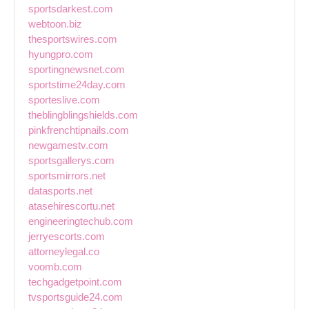
sportsdarkest.com
webtoon.biz
thesportswires.com
hyungpro.com
sportingnewsnet.com
sportstime24day.com
sporteslive.com
theblingblingshields.com
pinkfrenchtipnails.com
newgamestv.com
sportsgallerys.com
sportsmirrors.net
datasports.net
atasehirescortu.net
engineeringtechub.com
jerryescorts.com
attorneylegal.co
voomb.com
techgadgetpoint.com
tvsportsguide24.com