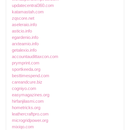
updatecentral360.com
katamastah.com
zqscore.net
aseleraio.info
asticio.info
egardenio.info
arxteamio.info
getalexio.info
accountaudittaxcon.com
prymprint.com
sportkeeda.org
besttimespend.com
careandcure.biz
cogniyo.com
easymagazines.org
hirfanjilasmi.com
hometricks.org
leathercraftpro.com
microgridpower.org
mixiqo.com