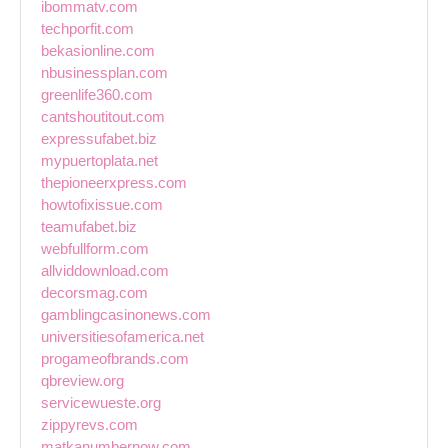
ibommatv.com
techporfit.com
bekasionline.com
nbusinessplan.com
greenlife360.com
cantshoutitout.com
expressufabet.biz
mypuertoplata.net
thepioneerxpress.com
howtofixissue.com
teamufabet.biz
webfullform.com
allviddownload.com
decorsmag.com
gamblingcasinonews.com
universitiesofamerica.net
progameofbrands.com
qbreview.org
servicewueste.org
zippyrevs.com
matkanumbernow.com