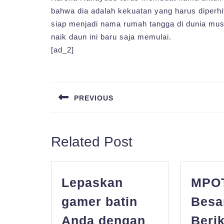
bahwa dia adalah kekuatan yang harus diperhi
siap menjadi nama rumah tangga di dunia mus
naik daun ini baru saja memulai.
[ad_2]
Post
navigation
PREVIOUS
Previous
post:
Related Post
Lepaskan
MPOT
gamer batin
Besa
Anda dengan
Beri