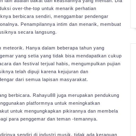
lain adalah bakat dan keasliannya yang mentah. Dia
uksi over-the-top untuk menarik perhatian
iknya berbicara sendiri, menggambar pendengar
ionalnya. Penampilannya intim dan menarik, membuat
siknya secara langsung.
m meteorik. Hanya dalam beberapa tahun yang
gemar yang setia yang tidak bisa mendapatkan cukup
acara dan festival terjual habis, mengumpulkan pujian
iknya telah dipuji karena kejujuran dan
engar dari semua lapisan masyarakat.
ang berbicara. Rahayu88 juga merupakan pendukung
menggunakan platformnya untuk meningkatkan
k takut untuk mengungkapkan pikirannya dan membela
 bagi para penggemar dan teman -temannya.
inya sendiri di industri musik, tidak ada keraguan