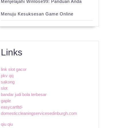
Menjelajahi Winlose99: Panduan Anda
Menuju Kesuksesan Game Online
Links
link slot gacor
pkv qq
sakong
slot
bandar judi bola terbesar
gaple
easycartltd-
domesticcleaningservicesedinburgh.com
qiu qiu