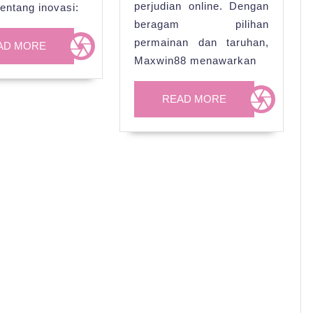
perjudian online. Dengan
tentang inovasi:
beragam pilihan
permainan dan taruhan,
READ
AD MORE
MORE
Maxwin88 menawarkan
READ
READ MORE
MORE