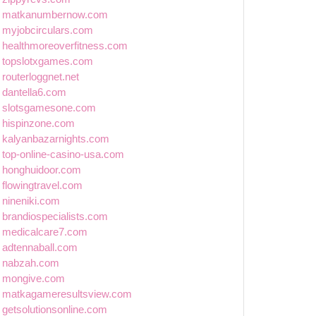
matkanumbernow.com
myjobcirculars.com
healthmoreoverfitness.com
topslotxgames.com
routerloggnet.net
dantella6.com
slotsgamesone.com
hispinzone.com
kalyanbazarnights.com
top-online-casino-usa.com
honghuidoor.com
flowingtravel.com
nineniki.com
brandiospecialists.com
medicalcare7.com
adtennaball.com
nabzah.com
mongive.com
matkagameresultsview.com
getsolutionsonline.com