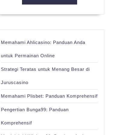
.com
Memahami Ahlicasino: Panduan Anda
untuk Permainan Online
Strategi Teratas untuk Menang Besar di
Juruscasino
Memahami Plisbet: Panduan Komprehensif
Pengertian Bunga99: Panduan
Komprehensif