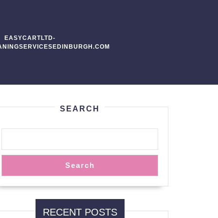
EASYCARTLTD-
ANINGSERVICESEDINBURGH.COM
SEARCH
Search
RECENT POSTS