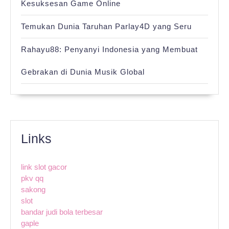
Kesuksesan Game Online
Temukan Dunia Taruhan Parlay4D yang Seru
Rahayu88: Penyanyi Indonesia yang Membuat
Gebrakan di Dunia Musik Global
Links
link slot gacor
pkv qq
sakong
slot
bandar judi bola terbesar
gaple