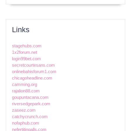
Links
stagehubs.com
1x2forum.net
login99bet.com
secretcourtesans.com
onlinebahisforum1.com
chicagoheadline.com
camming.org
rajalion88.com
goupuntacana.com
riversedgepark.com
zaseez.com
catchycrunch.com
nofaphub.com
nefertitingalls.com