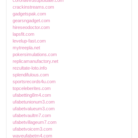
coronavirusuptodate.com
crackinstreams.com
gadgetspak.com
gearsngadget.com
hireseodoctor.com
lapsfit.com
levelup-fast.com
mytreepla.net
pokersimulations.com
replicamanufactory.net
rezultate-loto.info
splendifulous.com
sportsrecords4u.com
topceleberites.com
ufabetting8m4.com
ufabetunionum3.com
ufabetvalueum3.com
ufabetvaultm7.com
ufabetvillageum7.com
ufabetvoicem3.com
waveufabetm4.com