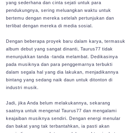
yang sederhana dan cinta sejati untuk para
pendukungnya, sering meluangkan waktu untuk
bertemu dengan mereka setelah pertunjukan dan
terlibat dengan mereka di media sosial.
Dengan beberapa proyek baru dalam karya, termasuk
album debut yang sangat dinanti, Taurus77 tidak
menunjukkan tanda -tanda melambat. Dedikasinya
pada musiknya dan para penggemarnya terbukti
dalam segala hal yang dia lakukan, menjadikannya
bintang yang sedang naik daun untuk ditonton di
industri musik.
Jadi, jika Anda belum melakukannya, sekarang
saatnya untuk mengenal Taurus77 dan mengalami
keajaiban musiknya sendiri. Dengan energi menular
dan bakat yang tak terbantahkan, ia pasti akan