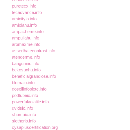
puretecx.info
tecadvance.info
aminityio.info
amiolahu.info
ampacheme.info
ampullahu.info
aromaxme.info
asserthatecontrast.info
atenderme.info
bangumiio.info
bekosunhu.info
beneficialgrandiose.info
blomaio.info
dosellinfoplete.info
podtubeio.info
powerfulvolatile.info
qvidsio.info
shumaio.info
slotherio.info
cysapluscertification.org