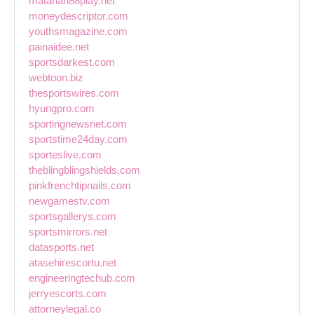
matahari88play.net
moneydescriptor.com
youthsmagazine.com
painaidee.net
sportsdarkest.com
webtoon.biz
thesportswires.com
hyungpro.com
sportingnewsnet.com
sportstime24day.com
sporteslive.com
theblingblingshields.com
pinkfrenchtipnails.com
newgamestv.com
sportsgallerys.com
sportsmirrors.net
datasports.net
atasehirescortu.net
engineeringtechub.com
jerryescorts.com
attorneylegal.co