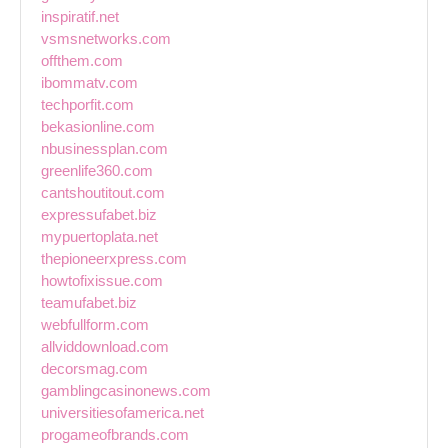
inspiratif.net
vsmsnetworks.com
offthem.com
ibommatv.com
techporfit.com
bekasionline.com
nbusinessplan.com
greenlife360.com
cantshoutitout.com
expressufabet.biz
mypuertoplata.net
thepioneerxpress.com
howtofixissue.com
teamufabet.biz
webfullform.com
allviddownload.com
decorsmag.com
gamblingcasinonews.com
universitiesofamerica.net
progameofbrands.com