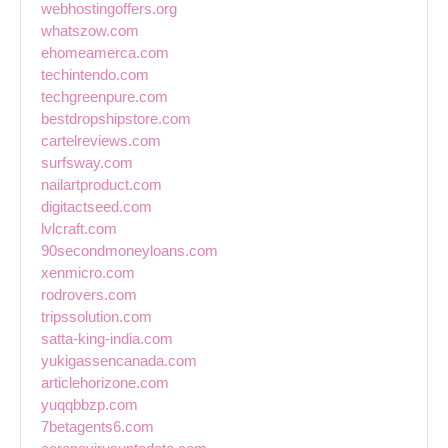
webhostingoffers.org
whatszow.com
ehomeamerca.com
techintendo.com
techgreenpure.com
bestdropshipstore.com
cartelreviews.com
surfsway.com
nailartproduct.com
digitactseed.com
lvlcraft.com
90secondmoneyloans.com
xenmicro.com
rodrovers.com
tripssolution.com
satta-king-india.com
yukigassencanada.com
articlehorizone.com
yuqqbbzp.com
7betagents6.com