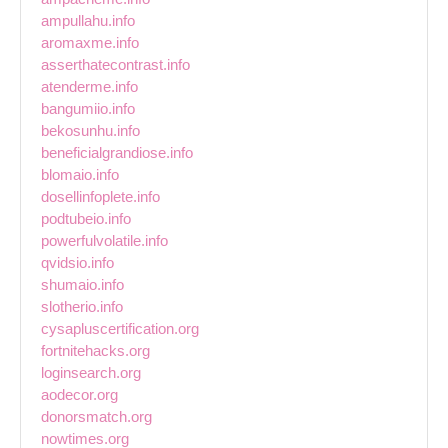
ampullahu.info
aromaxme.info
asserthatecontrast.info
atenderme.info
bangumiio.info
bekosunhu.info
beneficialgrandiose.info
blomaio.info
dosellinfoplete.info
podtubeio.info
powerfulvolatile.info
qvidsio.info
shumaio.info
slotherio.info
cysapluscertification.org
fortnitehacks.org
loginsearch.org
aodecor.org
donorsmatch.org
nowtimes.org