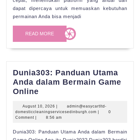
cepat, menemukan platform yang andal dan
-
dapat dipercaya untuk memuaskan kebutuhan
permainan Anda bisa menjadi
mana
READ
READ MORE
MORE
Dunia303: Panduan Utama
Anda dalam Bermain Game
Dunia303:
Online
Panduan
August
August 10, 2026
|
admin@easycartltd-
Utama
10,
admin@easycartltd-
domesticcleaningservicesedinburgh.com
|
0
Anda
2026
domesticcleaningser
Comment
|
8:56 am
dalam
Dunia303: Panduan Utama Anda dalam Bermain
Bermain
Game Online Apa itu Dunia303? Dunia303 berdiri