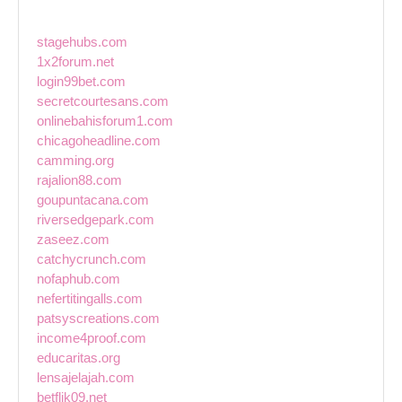
stagehubs.com
1x2forum.net
login99bet.com
secretcourtesans.com
onlinebahisforum1.com
chicagoheadline.com
camming.org
rajalion88.com
goupuntacana.com
riversedgepark.com
zaseez.com
catchycrunch.com
nofaphub.com
nefertitingalls.com
patsyscreations.com
income4proof.com
educaritas.org
lensajelajah.com
betflik09.net