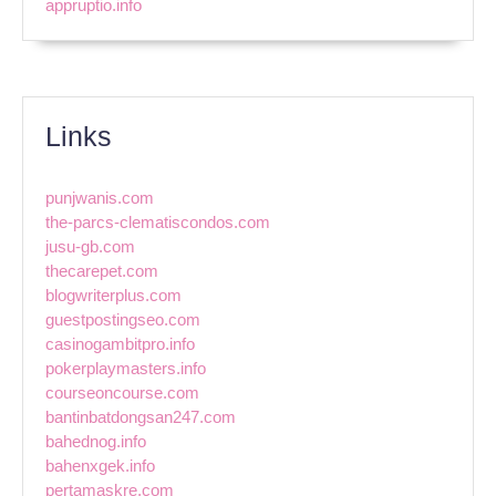
appruptio.info
Links
punjwanis.com
the-parcs-clematiscondos.com
jusu-gb.com
thecarepet.com
blogwriterplus.com
guestpostingseo.com
casinogambitpro.info
pokerplaymasters.info
courseoncourse.com
bantinbatdongsan247.com
bahednog.info
bahenxgek.info
pertamaskre.com