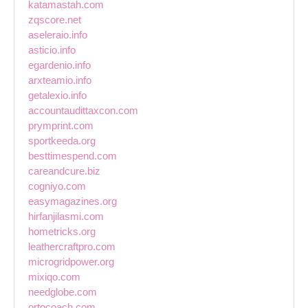
katamastah.com
zqscore.net
aseleraio.info
asticio.info
egardenio.info
arxteamio.info
getalexio.info
accountaudittaxcon.com
prymprint.com
sportkeeda.org
besttimespend.com
careandcure.biz
cogniyo.com
easymagazines.org
hirfanjilasmi.com
hometricks.org
leathercraftpro.com
microgridpower.org
mixiqo.com
needglobe.com
ortocoach.com