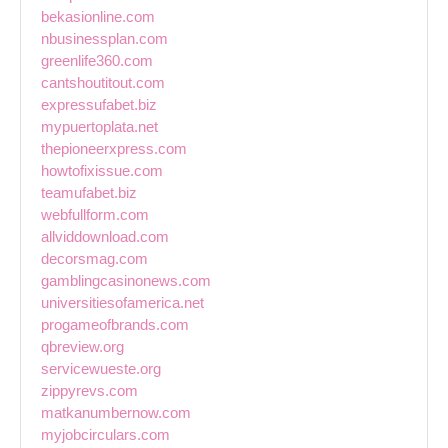
bekasionline.com
nbusinessplan.com
greenlife360.com
cantshoutitout.com
expressufabet.biz
mypuertoplata.net
thepioneerxpress.com
howtofixissue.com
teamufabet.biz
webfullform.com
allviddownload.com
decorsmag.com
gamblingcasinonews.com
universitiesofamerica.net
progameofbrands.com
qbreview.org
servicewueste.org
zippyrevs.com
matkanumbernow.com
myjobcirculars.com