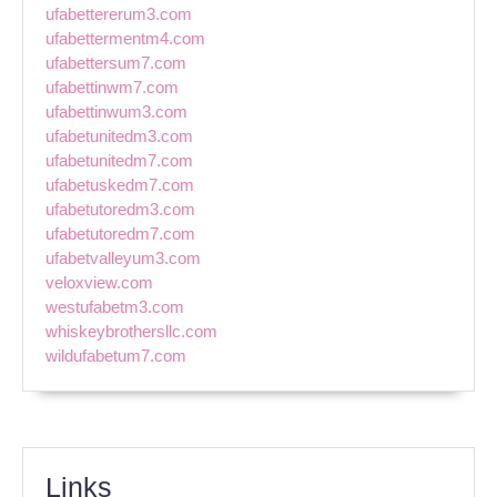
ufabettererum3.com
ufabettermentm4.com
ufabettersum7.com
ufabettinwm7.com
ufabettinwum3.com
ufabetunitedm3.com
ufabetunitedm7.com
ufabetuskedm7.com
ufabetutoredm3.com
ufabetutoredm7.com
ufabetvalleyum3.com
veloxview.com
westufabetm3.com
whiskeybrothersllc.com
wildufabetum7.com
Links