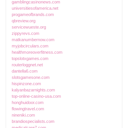
gamblingcasinonews.com
universitiesofamerica.net
progameofbrands.com
qbreview.org
servicewueste.org
zippyrevs.com
matkanumbernow.com
myjobcirculars.com
healthmoreoverfitness.com
topslotxgames.com
routerloggnet.net
dantella6.com
slotsgamesone.com
hispinzone.com
kalyanbazarnights.com
top-online-casino-usa.com
honghuidoor.com
flowingtravel.com
nineniki.com
brandiospecialists.com
medicalcare7.com