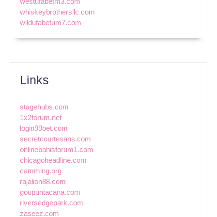
westufabetm3.com
whiskeybrothersllc.com
wildufabetum7.com
Links
stagehubs.com
1x2forum.net
login99bet.com
secretcourtesans.com
onlinebahisforum1.com
chicagoheadline.com
camming.org
rajalion88.com
goupuntacana.com
riversedgepark.com
zaseez.com