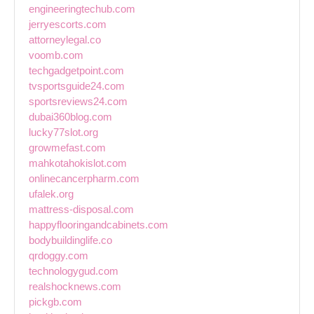
engineeringtechub.com
jerryescorts.com
attorneylegal.co
voomb.com
techgadgetpoint.com
tvsportsguide24.com
sportsreviews24.com
dubai360blog.com
lucky77slot.org
growmefast.com
mahkotahokislot.com
onlinecancerpharm.com
ufalek.org
mattress-disposal.com
happyflooringandcabinets.com
bodybuildinglife.co
qrdoggy.com
technologygud.com
realshocknews.com
pickgb.com