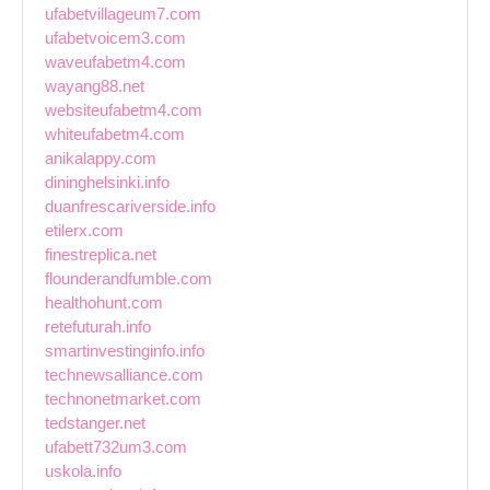
ufabetvillageum7.com
ufabetvoicem3.com
waveufabetm4.com
wayang88.net
websiteufabetm4.com
whiteufabetm4.com
anikalappy.com
dininghelsinki.info
duanfrescariverside.info
etilerx.com
finestreplica.net
flounderandfumble.com
healthohunt.com
retefuturah.info
smartinvestinginfo.info
technewsalliance.com
technonetmarket.com
tedstanger.net
ufabett732um3.com
uskola.info