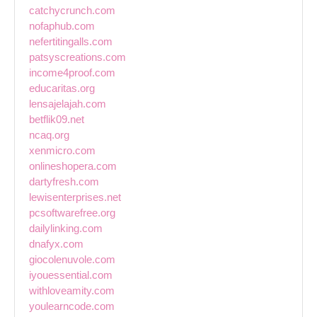
catchycrunch.com
nofaphub.com
nefertitingalls.com
patsyscreations.com
income4proof.com
educaritas.org
lensajelajah.com
betflik09.net
ncaq.org
xenmicro.com
onlineshopera.com
dartyfresh.com
lewisenterprises.net
pcsoftwarefree.org
dailylinking.com
dnafyx.com
giocolenuvole.com
iyouessential.com
withloveamity.com
youlearncode.com