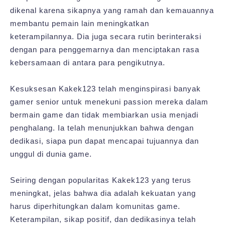
dikenal karena sikapnya yang ramah dan kemauannya
membantu pemain lain meningkatkan
keterampilannya. Dia juga secara rutin berinteraksi
dengan para penggemarnya dan menciptakan rasa
kebersamaan di antara para pengikutnya.
Kesuksesan Kakek123 telah menginspirasi banyak
gamer senior untuk menekuni passion mereka dalam
bermain game dan tidak membiarkan usia menjadi
penghalang. Ia telah menunjukkan bahwa dengan
dedikasi, siapa pun dapat mencapai tujuannya dan
unggul di dunia game.
Seiring dengan popularitas Kakek123 yang terus
meningkat, jelas bahwa dia adalah kekuatan yang
harus diperhitungkan dalam komunitas game.
Keterampilan, sikap positif, dan dedikasinya telah