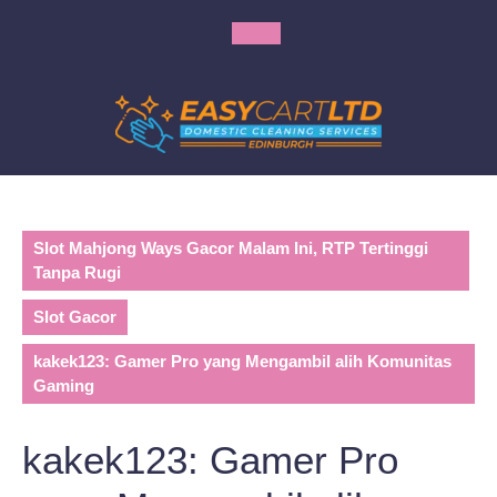
Skip
to
Open
content
Button
Slot Mahjong Ways Gacor Malam Ini, RTP Tertinggi
Tanpa Rugi
Slot Gacor
kakek123: Gamer Pro yang Mengambil alih Komunitas
Gaming
kakek123: Gamer Pro