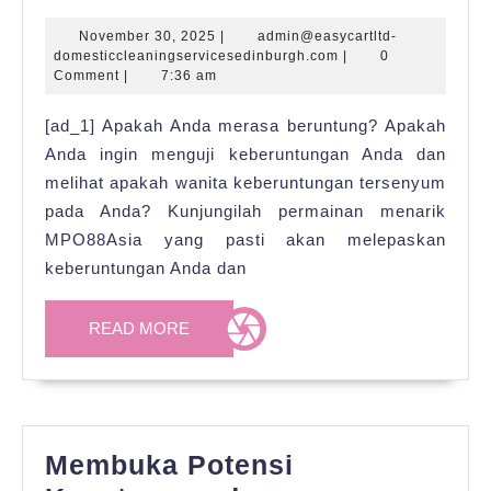
Keberuntunga
November
November 30, 2025
|
admin@easycartltd-
Anda
30,
admin@easycartltd-
domesticcleaningservicesedinburgh.com
|
0
dengan
2025
domesticcleaningser
Comment
|
7:36 am
Permainan
[ad_1] Apakah Anda merasa beruntung? Apakah
Seru
Anda ingin menguji keberuntungan Anda dan
MPO88Asia
melihat apakah wanita keberuntungan tersenyum
pada Anda? Kunjungilah permainan menarik
MPO88Asia yang pasti akan melepaskan
keberuntungan Anda dan
READ
READ MORE
MORE
Membuka Potensi