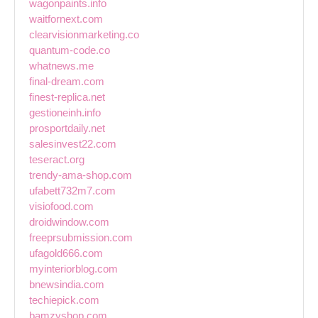
wagonpaints.info
waitfornext.com
clearvisionmarketing.co
quantum-code.co
whatnews.me
final-dream.com
finest-replica.net
gestioneinh.info
prosportdaily.net
salesinvest22.com
teseract.org
trendy-ama-shop.com
ufabett732m7.com
visiofood.com
droidwindow.com
freeprsubmission.com
ufagold666.com
myinteriorblog.com
bnewsindia.com
techiepick.com
bamzyshop.com