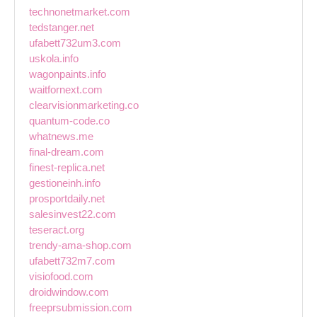
technonetmarket.com
tedstanger.net
ufabett732um3.com
uskola.info
wagonpaints.info
waitfornext.com
clearvisionmarketing.co
quantum-code.co
whatnews.me
final-dream.com
finest-replica.net
gestioneinh.info
prosportdaily.net
salesinvest22.com
teseract.org
trendy-ama-shop.com
ufabett732m7.com
visiofood.com
droidwindow.com
freeprsubmission.com