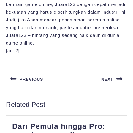
bermain game online, Juara123 dengan cepat menjadi
kekuatan yang harus diperhitungkan dalam industri ini.
Jadi, jika Anda mencari pengalaman bermain online
yang baru dan menarik, pastikan untuk memeriksa
Juara123 – bintang yang sedang naik daun di dunia
game online.
[ad_2]
Post
navigation
PREVIOUS
NEXT
Previous
Next
post:
post:
Related Post
Dari Pemula hingga Pro: