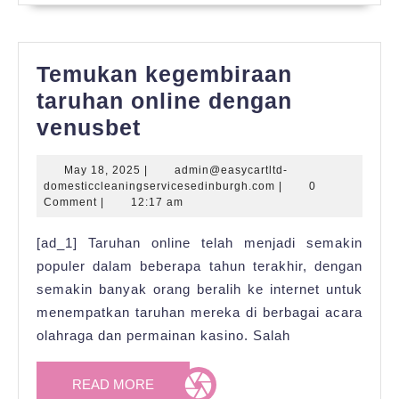
Temukan kegembiraan
taruhan online dengan
Temukan
venusbet
kegembiraan
May
May 18, 2025
|
admin@easycartltd-
taruhan
18,
admin@easycartltd-
domesticcleaningservicesedinburgh.com
|
0
online
2025
domesticcleaningser
Comment
|
12:17 am
dengan
[ad_1] Taruhan online telah menjadi semakin
venusbet
populer dalam beberapa tahun terakhir, dengan
semakin banyak orang beralih ke internet untuk
menempatkan taruhan mereka di berbagai acara
olahraga dan permainan kasino. Salah
READ
READ MORE