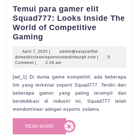
Temui para gamer elit
Squad777: Looks Inside The
World of Competitive
Temui
Gaming
para
April
April 7, 2025
|
admin@easycartltd-
gamer
7,
admin@easycartltd-
domesticcleaningservicesedinburgh.com
|
0
elit
2025
domesticcleaningser
Comment
|
2:28 am
Squad777:
[ad_1] Di dunia game kompetitif, ada beberapa
Looks
tim yang terkenal seperti Squad777. Terdiri dari
Inside
beberapa gamer yang paling terampil dan
The
berdedikasi di industri ini, Squad777 telah
mendominasi adegan esports selama
World
of
READ
READ MORE
Competitive
MORE
Gaming