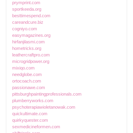
prymprint.com
sportkeeda.org
besttimespend.com
careandcure.biz
cogniyo.com
easymagazines.org
hirfanjilasmi.com
hometricks.org
leathercraftpro.com
microgridpower.org
mixiqo.com
needglobe.com
ortocoach.com
passionawe.com
pittsburghpaintingprofessionals.com
plumberryworks.com
psychoterapiawioletanowak.com
quickultimate.com
quirkyquester.com
sexmedicineformen.com