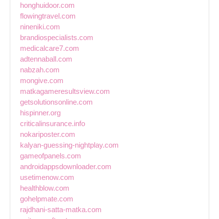
honghuidoor.com
flowingtravel.com
nineniki.com
brandiospecialists.com
medicalcare7.com
adtennaball.com
nabzah.com
mongive.com
matkagameresultsview.com
getsolutionsonline.com
hispinner.org
criticalinsurance.info
nokariposter.com
kalyan-guessing-nightplay.com
gameofpanels.com
androidappsdownloader.com
usetimenow.com
healthblow.com
gohelpmate.com
rajdhani-satta-matka.com