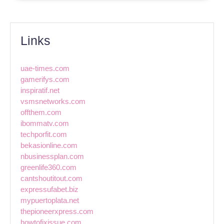
Links
uae-times.com
gamerifys.com
inspiratif.net
vsmsnetworks.com
offthem.com
ibommatv.com
techporfit.com
bekasionline.com
nbusinessplan.com
greenlife360.com
cantshoutitout.com
expressufabet.biz
mypuertoplata.net
thepioneerxpress.com
howtofixissue.com