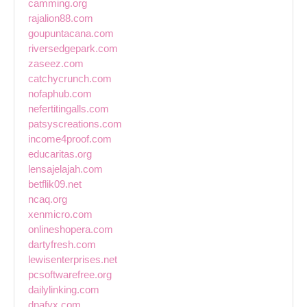
camming.org
rajalion88.com
goupuntacana.com
riversedgepark.com
zaseez.com
catchycrunch.com
nofaphub.com
nefertitingalls.com
patsyscreations.com
income4proof.com
educaritas.org
lensajelajah.com
betflik09.net
ncaq.org
xenmicro.com
onlineshopera.com
dartyfresh.com
lewisenterprises.net
pcsoftwarefree.org
dailylinking.com
dnafyx.com