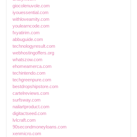
giocolenuvole.com
iyouessential.com
withloveamity.com
youlearncode.com
fxyatirim.com
abbuguide.com
technologyresult.com
webhostingoffers.org
whatszow.com
ehomeamerca.com
techintendo.com
techgreenpure.com
bestdropshipstore.com
cartelreviews.com
surfsway.com
nailartproduct.com
digitactseed.com
lvlcraft.com
90secondmoneyloans.com
xenmicro.com