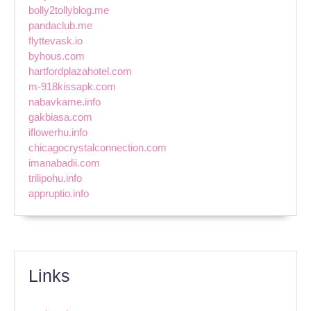
bolly2tollyblog.me
pandaclub.me
flyttevask.io
byhous.com
hartfordplazahotel.com
m-918kissapk.com
nabavkame.info
gakbiasa.com
iflowerhu.info
chicagocrystalconnection.com
imanabadii.com
trilipohu.info
appruptio.info
Links