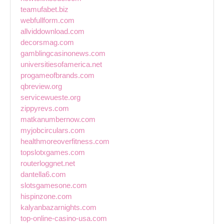
teamufabet.biz
webfullform.com
allviddownload.com
decorsmag.com
gamblingcasinonews.com
universitiesofamerica.net
progameofbrands.com
qbreview.org
servicewueste.org
zippyrevs.com
matkanumbernow.com
myjobcirculars.com
healthmoreoverfitness.com
topslotxgames.com
routerloggnet.net
dantella6.com
slotsgamesone.com
hispinzone.com
kalyanbazarnights.com
top-online-casino-usa.com