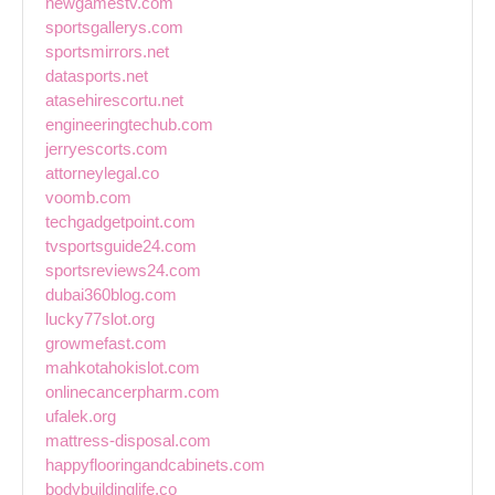
newgamestv.com
sportsgallerys.com
sportsmirrors.net
datasports.net
atasehirescortu.net
engineeringtechub.com
jerryescorts.com
attorneylegal.co
voomb.com
techgadgetpoint.com
tvsportsguide24.com
sportsreviews24.com
dubai360blog.com
lucky77slot.org
growmefast.com
mahkotahokislot.com
onlinecancerpharm.com
ufalek.org
mattress-disposal.com
happyflooringandcabinets.com
bodybuildinglife.co