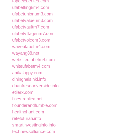
topceleberites.com
ufabetting8m4.com
ufabetunionum3.com
ufabetvalueum3.com
ufabetvaultm7.com
ufabetvillageum7.com
ufabetvoicem3.com
waveufabetm4.com
wayang88.net
websiteufabetm4.com
whiteufabetm4.com
anikalappy.com
dininghelsinki.info
duanfrescariverside.info
etilerx.com
finestreplica.net
flounderandfumble.com
healthohunt.com
retefuturah.info
smartinvestinginfo.info
technewsalliance.com