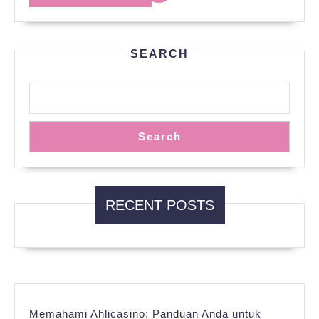
MORE
SEARCH
Search
RECENT POSTS
Memahami Ahlicasino: Panduan Anda untuk