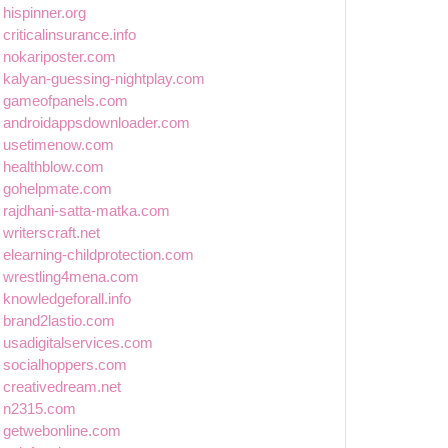
hispinner.org
criticalinsurance.info
nokariposter.com
kalyan-guessing-nightplay.com
gameofpanels.com
androidappsdownloader.com
usetimenow.com
healthblow.com
gohelpmate.com
rajdhani-satta-matka.com
writerscraft.net
elearning-childprotection.com
wrestling4mena.com
knowledgeforall.info
brand2lastio.com
usadigitalservices.com
socialhoppers.com
creativedream.net
n2315.com
getwebonline.com