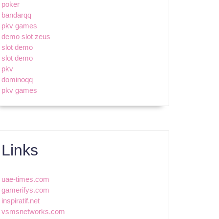
poker
bandarqq
pkv games
demo slot zeus
slot demo
slot demo
pkv
dominoqq
pkv games
Links
uae-times.com
n88:
gamerifys.com
inspiratif.net
vsmsnetworks.com