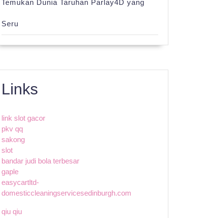
Temukan Dunia Taruhan Parlay4D yang
Seru
Links
link slot gacor
pkv qq
sakong
slot
bandar judi bola terbesar
gaple
easycartltd-
domesticcleaningservicesedinburgh.com
qiu qiu