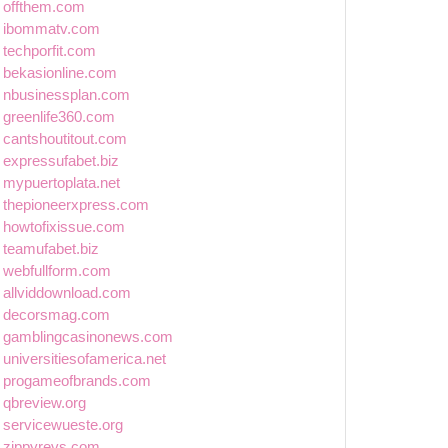
offthem.com
ibommatv.com
emar
techporfit.com
sedinburgh.com
bekasionline.com
nbusinessplan.com
greenlife360.com
cantshoutitout.com
expressufabet.biz
mypuertoplata.net
thepioneerxpress.com
howtofixissue.com
teamufabet.biz
webfullform.com
allviddownload.com
decorsmag.com
gamblingcasinonews.com
universitiesofamerica.net
progameofbrands.com
qbreview.org
servicewueste.org
zippyrevs.com