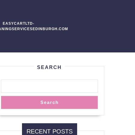
EASYCARTLTD-
ANINGSERVICESEDINBURGH.COM
SEARCH
Search
RECENT POSTS