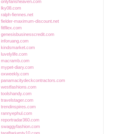
onlyfansheaven.com
lky08.com
ralph-fiennes.net
fielder-maximum-discount.net
fitfllex.com
genesisbusinesscredit.com
inforuang.com
kindsmarket.com
luvelylife.com
macramb.com
mypet-diary.com
oxweekly.com
panamacitydeckcontractors.com
westfashions.com
toolshandy.com
travelstager.com
trendinspires.com
rannyephul.com
reportradar360.com
swaggyfashion.com
taraftariumtv10.com