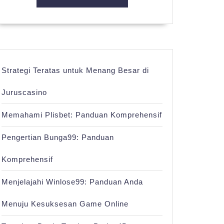
burgh.com
Strategi Teratas untuk Menang Besar di
Juruscasino
Memahami Plisbet: Panduan Komprehensif
Pengertian Bunga99: Panduan
Komprehensif
Menjelajahi Winlose99: Panduan Anda
Menuju Kesuksesan Game Online