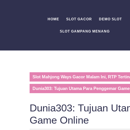
Skip
to
content
HOME
SLOT GACOR
DEMO SLOT
SLOT GAMPANG MENANG
Slot Mahjong Ways Gacor Malam Ini, RTP Tertin
Dunia303: Tujuan Utama Para Penggemar Game
Dunia303: Tujuan Ut
Game Online