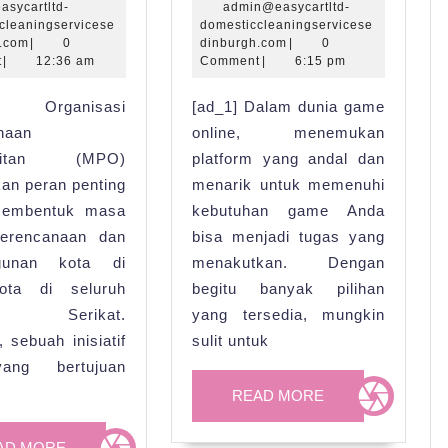
4,
25,
sycartltd-
admin@easycartltd-
pada
Para
2025
2025
cleaningservicese
domesticcleaningservicese
admin@easycartltd-
admin@easycartltd-
.com
|
0
dinburgh.com
|
0
perencanaan
Pengg
domesticcleaningservicesedinburgh.com
domesticcleaningservice
t
|
12:36 am
Comment
|
6:15 pm
kota
Game
h.com
] Organisasi
[ad_1] Dalam dunia game
Online
naan
online, menemukan
olitan (MPO)
platform yang andal dan
an peran penting
menarik untuk memenuhi
membentuk masa
kebutuhan game Anda
erencanaan dan
bisa menjadi tugas yang
gunan kota di
menakutkan. Dengan
ota di seluruh
begitu banyak pilihan
ka Serikat.
yang tersedia, mungkin
sebuah inisiatif
sulit untuk
ang bertujuan
READ
READ MORE
MORE
READ
AD MORE