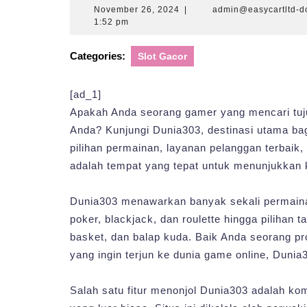
November
November 26, 2024
|
admin@easycartltd-d
26,
1:52 pm
2024
Categories:
Slot Gacor
[ad_1]
Apakah Anda seorang gamer yang mencari tuj
Anda? Kunjungi Dunia303, destinasi utama b
pilihan permainan, layanan pelanggan terbai
adalah tempat yang tepat untuk menunjukkan
Dunia303 menawarkan banyak sekali permainan 
poker, blackjack, dan roulette hingga pilihan 
basket, dan balap kuda. Baik Anda seorang pr
yang ingin terjun ke dunia game online, Duni
Salah satu fitur menonjol Dunia303 adalah 