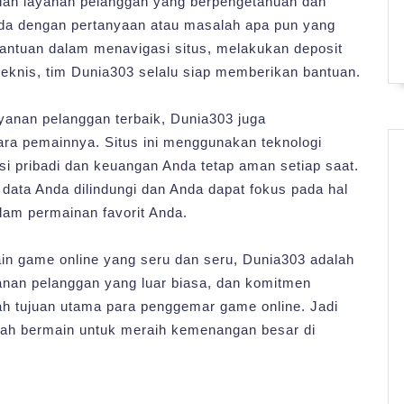
akilan layanan pelanggan yang berpengetahuan dan
da dengan pertanyaan atau masalah apa pun yang
antuan dalam menavigasi situs, melakukan deposit
eknis, tim Dunia303 selalu siap memberikan bantuan.
yanan pelanggan terbaik, Dunia303 juga
a pemainnya. Situs ini menggunakan teknologi
si pribadi dan keuangan Anda tetap aman setiap saat.
ata Anda dilindungi dan Anda dapat fokus pada hal
lam permainan favorit Anda.
n game online yang seru dan seru, Dunia303 adalah
nan pelanggan yang luar biasa, dan komitmen
h tujuan utama para penggemar game online. Jadi
lah bermain untuk meraih kemenangan besar di