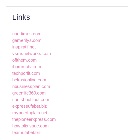
Links
uae-times.com
gamerifys.com
inspiratif.net
vsmsnetworks.com
offthem.com
ibommatv.com
techporfit.com
bekasionline.com
nbusinessplan.com
greenlife360.com
cantshoutitout.com
expressufabet.biz
mypuertoplata.net
thepioneerxpress.com
howtofixissue.com
teamufabet.biz