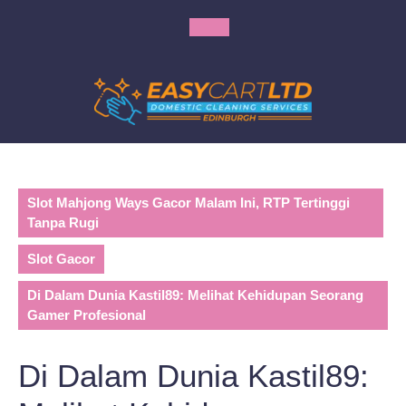
Skip
to
Open
content
Button
Slot Mahjong Ways Gacor Malam Ini, RTP Tertinggi
Tanpa Rugi
Slot Gacor
Di Dalam Dunia Kastil89: Melihat Kehidupan Seorang
Gamer Profesional
Di Dalam Dunia Kastil89: