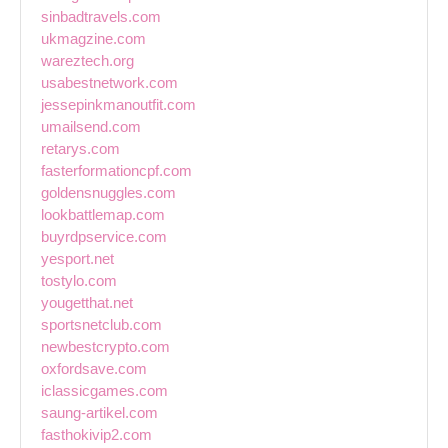
sinbadtravels.com
ukmagzine.com
wareztech.org
usabestnetwork.com
jessepinkmanoutfit.com
umailsend.com
retarys.com
fasterformationcpf.com
goldensnuggles.com
lookbattlemap.com
buyrdpservice.com
yesport.net
tostylo.com
yougetthat.net
sportsnetclub.com
newbestcrypto.com
oxfordsave.com
iclassicgames.com
saung-artikel.com
fasthokivip2.com