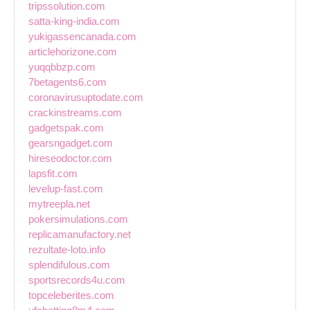
tripssolution.com
satta-king-india.com
yukigassencanada.com
articlehorizone.com
yuqqbbzp.com
7betagents6.com
coronavirusuptodate.com
crackinstreams.com
gadgetspak.com
gearsngadget.com
hireseodoctor.com
lapsfit.com
levelup-fast.com
mytreepla.net
pokersimulations.com
replicamanufactory.net
rezultate-loto.info
splendifulous.com
sportsrecords4u.com
topceleberites.com