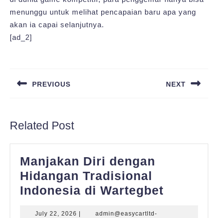
menunggu untuk melihat pencapaian baru apa yang
akan ia capai selanjutnya.
[ad_2]
Post
navigation
PREVIOUS
NEXT
Previous
Next
post:
post:
Related Post
Manjakan Diri dengan
Hidangan Tradisional
Manjaka
Indonesia di Wartegbet
Diri
July
July 22, 2026
|
admin@easycartltd-