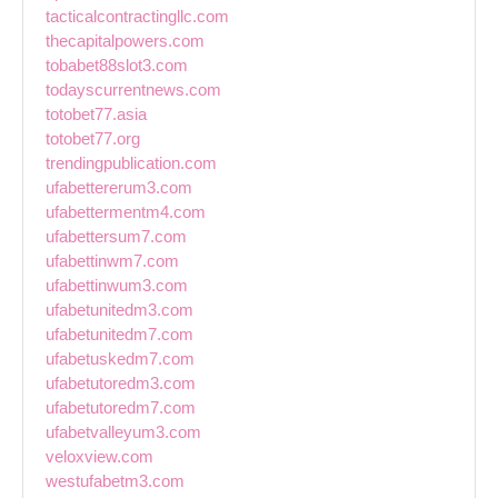
tacticalcontractingllc.com
thecapitalpowers.com
tobabet88slot3.com
todayscurrentnews.com
totobet77.asia
totobet77.org
trendingpublication.com
ufabettererum3.com
ufabettermentm4.com
ufabettersum7.com
ufabettinwm7.com
ufabettinwum3.com
ufabetunitedm3.com
ufabetunitedm7.com
ufabetuskedm7.com
ufabetutoredm3.com
ufabetutoredm7.com
ufabetvalleyum3.com
veloxview.com
westufabetm3.com