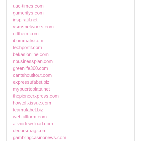
uae-times.com
gamerifys.com
inspiratif.net
vsmsnetworks.com
offthem.com
ibommatv.com
techporfit.com
bekasionline.com
nbusinessplan.com
greenlife360.com
cantshoutitout.com
expressufabet.biz
mypuertoplata.net
thepioneerxpress.com
howtofixissue.com
teamufabet.biz
webfullform.com
allviddownload.com
decorsmag.com
gamblingcasinonews.com