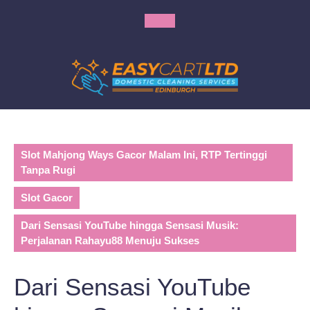
Skip
to
Open
content
Button
Slot Mahjong Ways Gacor Malam Ini, RTP Tertinggi
Tanpa Rugi
Slot Gacor
Dari Sensasi YouTube hingga Sensasi Musik:
Perjalanan Rahayu88 Menuju Sukses
Dari Sensasi YouTube