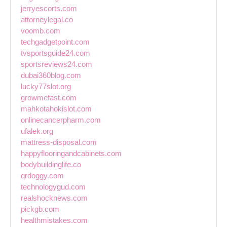
jerryescorts.com
attorneylegal.co
voomb.com
techgadgetpoint.com
tvsportsguide24.com
sportsreviews24.com
dubai360blog.com
lucky77slot.org
growmefast.com
mahkotahokislot.com
onlinecancerpharm.com
ufalek.org
mattress-disposal.com
happyflooringandcabinets.com
bodybuildinglife.co
qrdoggy.com
technologygud.com
realshocknews.com
pickgb.com
healthmistakes.com