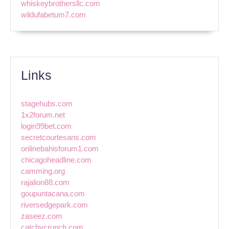
whiskeybrothersllc.com
wildufabetum7.com
Links
stagehubs.com
1x2forum.net
login99bet.com
secretcourtesans.com
onlinebahisforum1.com
chicagoheadline.com
camming.org
rajalion88.com
goupuntacana.com
riversedgepark.com
zaseez.com
catchycrunch.com