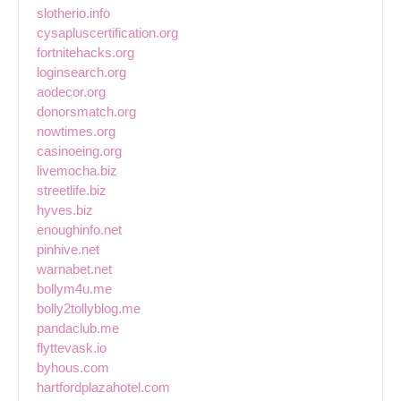
slotherio.info
cysapluscertification.org
fortnitehacks.org
loginsearch.org
aodecor.org
donorsmatch.org
nowtimes.org
casinoeing.org
livemocha.biz
streetlife.biz
hyves.biz
enoughinfo.net
pinhive.net
warnabet.net
bollym4u.me
bolly2tollyblog.me
pandaclub.me
flyttevask.io
byhous.com
hartfordplazahotel.com