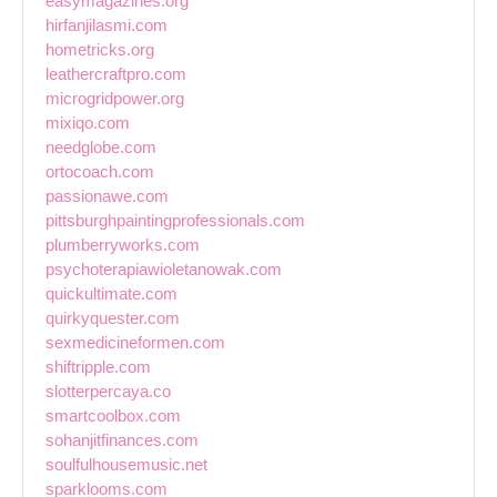
easymagazines.org
hirfanjilasmi.com
hometricks.org
leathercraftpro.com
microgridpower.org
mixiqo.com
needglobe.com
ortocoach.com
passionawe.com
pittsburghpaintingprofessionals.com
plumberryworks.com
psychoterapiawioletanowak.com
quickultimate.com
quirkyquester.com
sexmedicineformen.com
shiftripple.com
slotterpercaya.co
smartcoolbox.com
sohanjitfinances.com
soulfulhousemusic.net
sparklooms.com