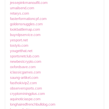
jessepinkmanoutfit.com
umailsend.com
retarys.com
fasterformationcpf.com
goldensnuggles.com
lookbattlemap.com
buyrdpservice.com
yesport.net
tostylo.com
yougetthat.net
sportsnetclub.com
newbestcrypto.com
oxfordsave.com
iclassicgames.com
saung-artikel.com
fasthokivip2.com
observersports.com
cryptominingplus.com
aquinoticiaspe.com
longhairedfrenchbulldog.com