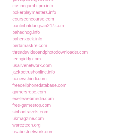
casinogambitpro.info
pokerplaymasters.info
courseoncourse.com
bantinbatdongsan247.com
bahednog.info
bahenxgek.info
pertamaskre.com
threadsvideoandphotodownloader.com
techgiddy.com
usalivenetwork.com
jackpotrushonline.info
ucnewshindi.com
freecellphonedatabase.com
gamersrope.com
exellewebmedia.com
free-gamestop.com
sinbadtravels.com
ukmagzine.com
wareztech.org
usabestnetwork.com