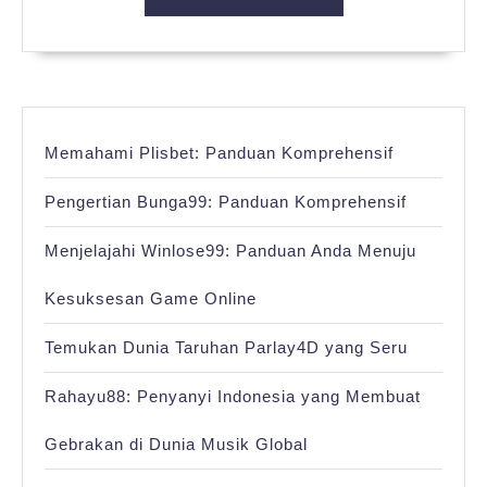
Memahami Plisbet: Panduan Komprehensif
Pengertian Bunga99: Panduan Komprehensif
Menjelajahi Winlose99: Panduan Anda Menuju
Kesuksesan Game Online
Temukan Dunia Taruhan Parlay4D yang Seru
Rahayu88: Penyanyi Indonesia yang Membuat
Gebrakan di Dunia Musik Global