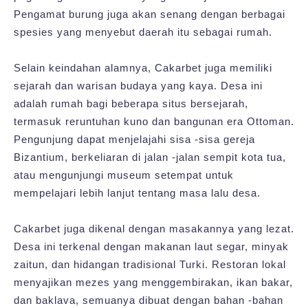
Pengamat burung juga akan senang dengan berbagai
spesies yang menyebut daerah itu sebagai rumah.
Selain keindahan alamnya, Cakarbet juga memiliki
sejarah dan warisan budaya yang kaya. Desa ini
adalah rumah bagi beberapa situs bersejarah,
termasuk reruntuhan kuno dan bangunan era Ottoman.
Pengunjung dapat menjelajahi sisa -sisa gereja
Bizantium, berkeliaran di jalan -jalan sempit kota tua,
atau mengunjungi museum setempat untuk
mempelajari lebih lanjut tentang masa lalu desa.
Cakarbet juga dikenal dengan masakannya yang lezat.
Desa ini terkenal dengan makanan laut segar, minyak
zaitun, dan hidangan tradisional Turki. Restoran lokal
menyajikan mezes yang menggembirakan, ikan bakar,
dan baklava, semuanya dibuat dengan bahan -bahan