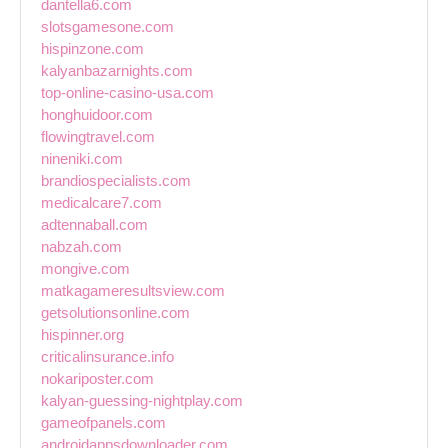
dantella6.com
slotsgamesone.com
hispinzone.com
kalyanbazarnights.com
top-online-casino-usa.com
honghuidoor.com
flowingtravel.com
nineniki.com
brandiospecialists.com
medicalcare7.com
adtennaball.com
nabzah.com
mongive.com
matkagameresultsview.com
getsolutionsonline.com
hispinner.org
criticalinsurance.info
nokariposter.com
kalyan-guessing-nightplay.com
gameofpanels.com
androidappsdownloader.com