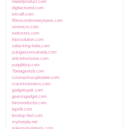
nailartproduct.com
digitactseed.com
lvlcraft.com
90secondmoneyloans.com
xenmicro.com
rodrovers.com
tripssolution.com
satta-king-india.com
yukigassencanada.com
articlehorizone.com
yuqqbbzp.com
7betagents6.com
coronavirusuptodate.com
crackinstreams.com
gadgetspak.com
gearsngadget.com
hireseodoctor.com
lapsfit.com
levelup-fast.com
mytreepla.net
pokersimulations.com