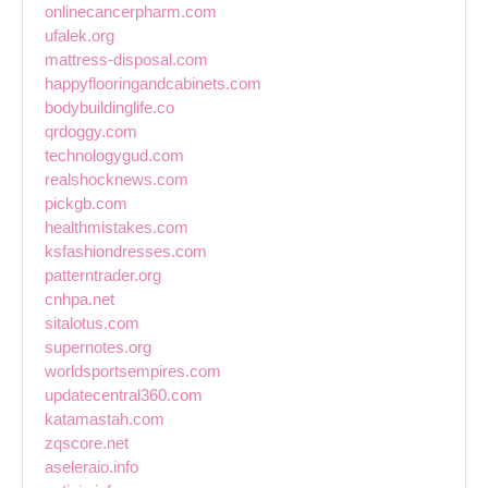
onlinecancerpharm.com
ufalek.org
mattress-disposal.com
happyflooringandcabinets.com
bodybuildinglife.co
qrdoggy.com
technologygud.com
realshocknews.com
pickgb.com
healthmistakes.com
ksfashiondresses.com
patterntrader.org
cnhpa.net
sitalotus.com
supernotes.org
worldsportsempires.com
updatecentral360.com
katamastah.com
zqscore.net
aseleraio.info