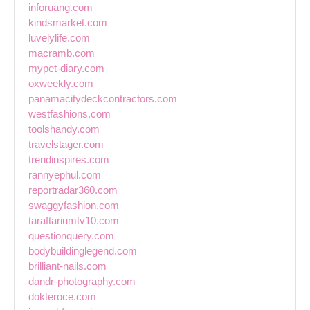
inforuang.com
kindsmarket.com
luvelylife.com
macramb.com
mypet-diary.com
oxweekly.com
panamacitydeckcontractors.com
westfashions.com
toolshandy.com
travelstager.com
trendinspires.com
rannyephul.com
reportradar360.com
swaggyfashion.com
taraftariumtv10.com
questionquery.com
bodybuildinglegend.com
brilliant-nails.com
dandr-photography.com
dokteroce.com