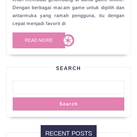
Platform
Dengan berbagai macam game untuk dipilih dan
Permainan
antarmuka yang ramah pengguna, itu dengan
cepat menjadi favorit di
READ
READ MORE
MORE
SEARCH
Search
RECENT POSTS