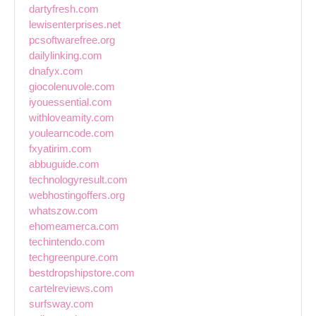
dartyfresh.com
lewisenterprises.net
pcsoftwarefree.org
dailylinking.com
dnafyx.com
giocolenuvole.com
iyouessential.com
withloveamity.com
youlearncode.com
fxyatirim.com
abbuguide.com
technologyresult.com
webhostingoffers.org
whatszow.com
ehomeamerca.com
techintendo.com
techgreenpure.com
bestdropshipstore.com
cartelreviews.com
surfsway.com