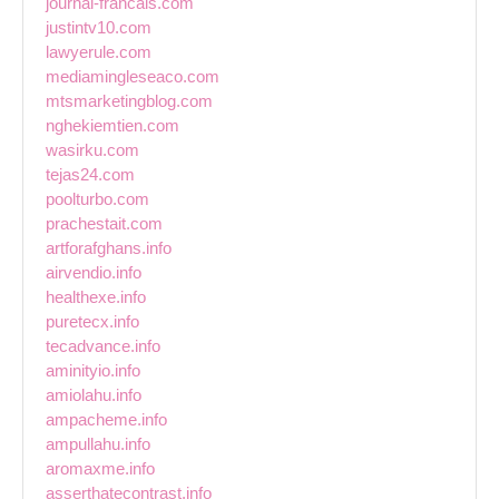
journal-francais.com
justintv10.com
lawyerule.com
mediamingleseaco.com
mtsmarketingblog.com
nghekiemtien.com
wasirku.com
tejas24.com
poolturbo.com
prachestait.com
artforafghans.info
airvendio.info
healthexe.info
puretecx.info
tecadvance.info
aminityio.info
amiolahu.info
ampacheme.info
ampullahu.info
aromaxme.info
asserthatecontrast.info