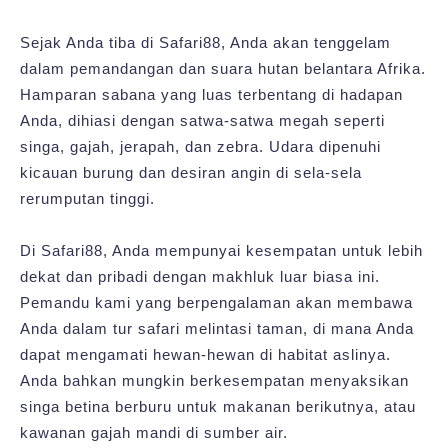
Sejak Anda tiba di Safari88, Anda akan tenggelam
dalam pemandangan dan suara hutan belantara Afrika.
Hamparan sabana yang luas terbentang di hadapan
Anda, dihiasi dengan satwa-satwa megah seperti
singa, gajah, jerapah, dan zebra. Udara dipenuhi
kicauan burung dan desiran angin di sela-sela
rerumputan tinggi.
Di Safari88, Anda mempunyai kesempatan untuk lebih
dekat dan pribadi dengan makhluk luar biasa ini.
Pemandu kami yang berpengalaman akan membawa
Anda dalam tur safari melintasi taman, di mana Anda
dapat mengamati hewan-hewan di habitat aslinya.
Anda bahkan mungkin berkesempatan menyaksikan
singa betina berburu untuk makanan berikutnya, atau
kawanan gajah mandi di sumber air.