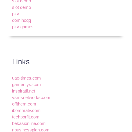
slot demo
slot demo
pkv
dominoqq
pkv games
Links
uae-times.com
gamerifys.com
inspiratif.net
vsmsnetworks.com
offthem.com
ibommatv.com
techporfit.com
bekasionline.com
nbusinessplan.com