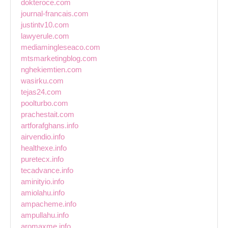
dokteroce.com
journal-francais.com
justintv10.com
lawyerule.com
mediamingleseaco.com
mtsmarketingblog.com
nghekiemtien.com
wasirku.com
tejas24.com
poolturbo.com
prachestait.com
artforafghans.info
airvendio.info
healthexe.info
puretecx.info
tecadvance.info
aminityio.info
amiolahu.info
ampacheme.info
ampullahu.info
aromaxme.info