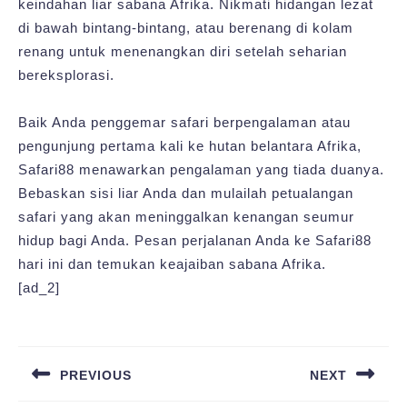
keindahan liar sabana Afrika. Nikmati hidangan lezat
di bawah bintang-bintang, atau berenang di kolam
renang untuk menenangkan diri setelah seharian
bereksplorasi.
Baik Anda penggemar safari berpengalaman atau
pengunjung pertama kali ke hutan belantara Afrika,
Safari88 menawarkan pengalaman yang tiada duanya.
Bebaskan sisi liar Anda dan mulailah petualangan
safari yang akan meninggalkan kenangan seumur
hidup bagi Anda. Pesan perjalanan Anda ke Safari88
hari ini dan temukan keajaiban sabana Afrika.
[ad_2]
Post
navigation
PREVIOUS
NEXT
Previous
Next