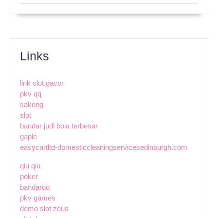
Links
link slot gacor
pkv qq
sakong
slot
bandar judi bola terbesar
gaple
easycartltd-domesticcleaningservicesedinburgh.com
qiu qiu
poker
bandarqq
pkv games
demo slot zeus