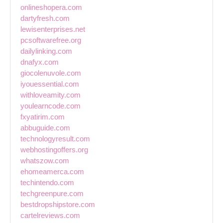
onlineshopera.com
dartyfresh.com
lewisenterprises.net
pcsoftwarefree.org
dailylinking.com
dnafyx.com
giocolenuvole.com
iyouessential.com
withloveamity.com
youlearncode.com
fxyatirim.com
abbuguide.com
technologyresult.com
webhostingoffers.org
whatszow.com
ehomeamerca.com
techintendo.com
techgreenpure.com
bestdropshipstore.com
cartelreviews.com