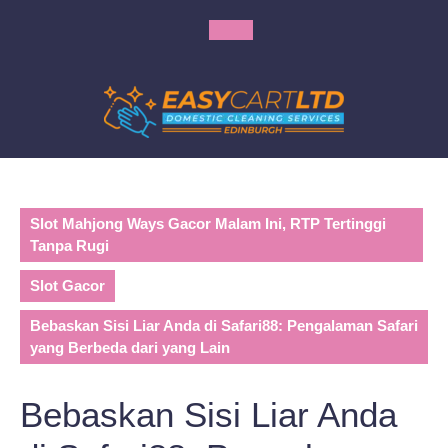
Skip
to
Open
content
Button
Slot Mahjong Ways Gacor Malam Ini, RTP Tertinggi
Tanpa Rugi
Slot Gacor
Bebaskan Sisi Liar Anda di Safari88: Pengalaman Safari
yang Berbeda dari yang Lain
Bebaskan Sisi Liar Anda