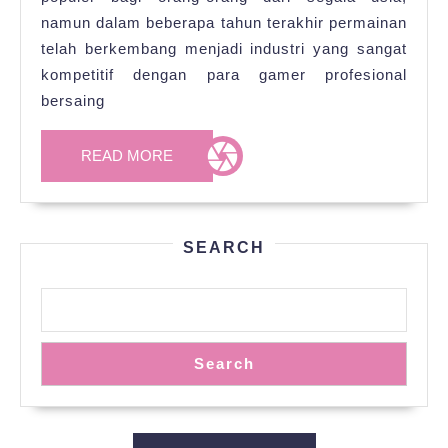
Merev
namun dalam beberapa tahun terakhir permainan
Indust
telah berkembang menjadi industri yang sangat
kompetitif dengan para gamer profesional
Game
bersaing
READ
READ MORE
MORE
SEARCH
Search