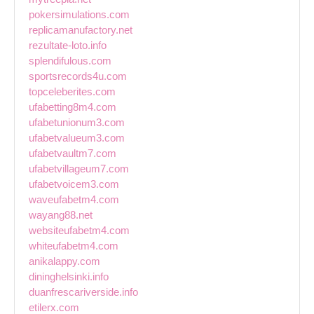
pokersimulations.com
replicamanufactory.net
rezultate-loto.info
splendifulous.com
sportsrecords4u.com
topceleberites.com
ufabetting8m4.com
ufabetunionum3.com
ufabetvalueum3.com
ufabetvaultm7.com
ufabetvillageum7.com
ufabetvoicem3.com
waveufabetm4.com
wayang88.net
websiteufabetm4.com
whiteufabetm4.com
anikalappy.com
dininghelsinki.info
duanfrescariverside.info
etilerx.com