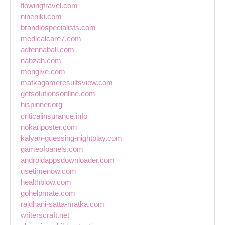
flowingtravel.com
nineniki.com
brandiospecialists.com
medicalcare7.com
adtennaball.com
nabzah.com
mongive.com
matkagameresultsview.com
getsolutionsonline.com
hispinner.org
criticalinsurance.info
nokariposter.com
kalyan-guessing-nightplay.com
gameofpanels.com
androidappsdownloader.com
usetimenow.com
healthblow.com
gohelpmate.com
rajdhani-satta-matka.com
writerscraft.net