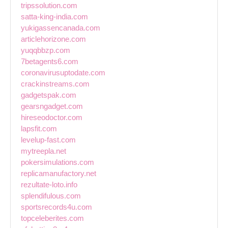
tripssolution.com
satta-king-india.com
yukigassencanada.com
articlehorizone.com
yuqqbbzp.com
7betagents6.com
coronavirusuptodate.com
crackinstreams.com
gadgetspak.com
gearsngadget.com
hireseodoctor.com
lapsfit.com
levelup-fast.com
mytreepla.net
pokersimulations.com
replicamanufactory.net
rezultate-loto.info
splendifulous.com
sportsrecords4u.com
topceleberites.com