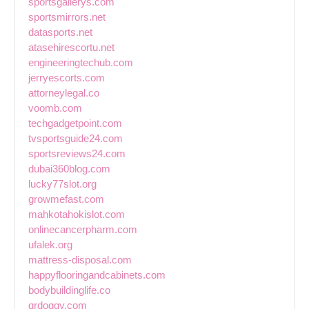
sportsgallerys.com
sportsmirrors.net
datasports.net
atasehirescortu.net
engineeringtechub.com
jerryescorts.com
attorneylegal.co
voomb.com
techgadgetpoint.com
tvsportsguide24.com
sportsreviews24.com
dubai360blog.com
lucky77slot.org
growmefast.com
mahkotahokislot.com
onlinecancerpharm.com
ufalek.org
mattress-disposal.com
happyflooringandcabinets.com
bodybuildinglife.co
qrdoggy.com