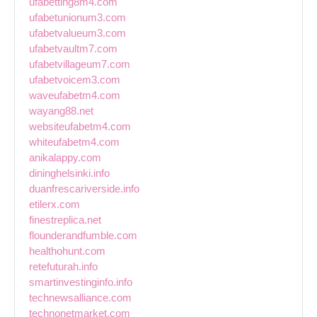
ufabetting8m4.com
ufabetunionum3.com
ufabetvalueum3.com
ufabetvaultm7.com
ufabetvillageum7.com
ufabetvoicem3.com
waveufabetm4.com
wayang88.net
websiteufabetm4.com
whiteufabetm4.com
anikalappy.com
dininghelsinki.info
duanfrescariverside.info
etilerx.com
finestreplica.net
flounderandfumble.com
healthohunt.com
retefuturah.info
smartinvestinginfo.info
technewsalliance.com
technonetmarket.com