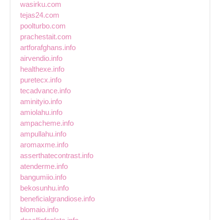
wasirku.com
tejas24.com
poolturbo.com
prachestait.com
artforafghans.info
airvendio.info
healthexe.info
puretecx.info
tecadvance.info
aminityio.info
amiolahu.info
ampacheme.info
ampullahu.info
aromaxme.info
asserthatecontrast.info
atenderme.info
bangumiio.info
bekosunhu.info
beneficialgrandiose.info
blomaio.info