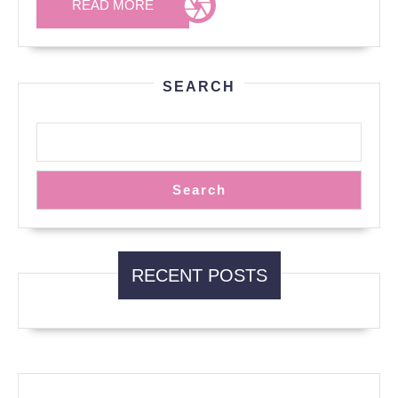
READ
READ MORE
MORE
SEARCH
Search
RECENT POSTS