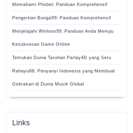
Memahami Plisbet: Panduan Komprehensif
Pengertian Bunga99: Panduan Komprehensif
Menjelajahi Winlose99: Panduan Anda Menuju
Kesuksesan Game Online
Temukan Dunia Taruhan Parlay4D yang Seru
Rahayu88: Penyanyi Indonesia yang Membuat
Gebrakan di Dunia Musik Global
Links