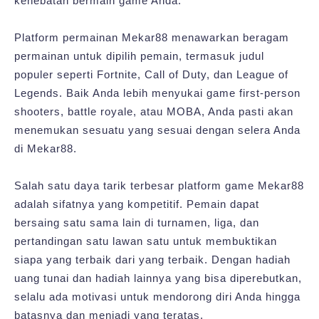
kehebatan bermain game Anda.
Platform permainan Mekar88 menawarkan beragam
permainan untuk dipilih pemain, termasuk judul
populer seperti Fortnite, Call of Duty, dan League of
Legends. Baik Anda lebih menyukai game first-person
shooters, battle royale, atau MOBA, Anda pasti akan
menemukan sesuatu yang sesuai dengan selera Anda
di Mekar88.
Salah satu daya tarik terbesar platform game Mekar88
adalah sifatnya yang kompetitif. Pemain dapat
bersaing satu sama lain di turnamen, liga, dan
pertandingan satu lawan satu untuk membuktikan
siapa yang terbaik dari yang terbaik. Dengan hadiah
uang tunai dan hadiah lainnya yang bisa diperebutkan,
selalu ada motivasi untuk mendorong diri Anda hingga
batasnya dan menjadi yang teratas.