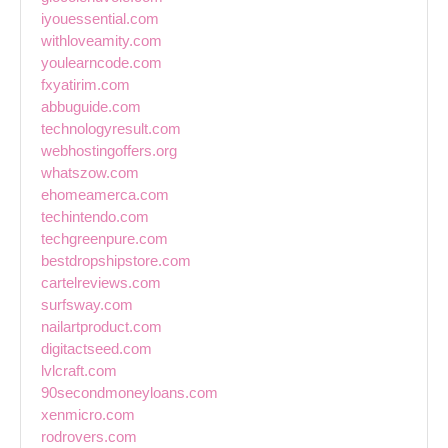
iyouessential.com
withloveamity.com
youlearncode.com
fxyatirim.com
abbuguide.com
technologyresult.com
webhostingoffers.org
whatszow.com
ehomeamerca.com
techintendo.com
techgreenpure.com
bestdropshipstore.com
cartelreviews.com
surfsway.com
nailartproduct.com
digitactseed.com
lvlcraft.com
90secondmoneyloans.com
xenmicro.com
rodrovers.com