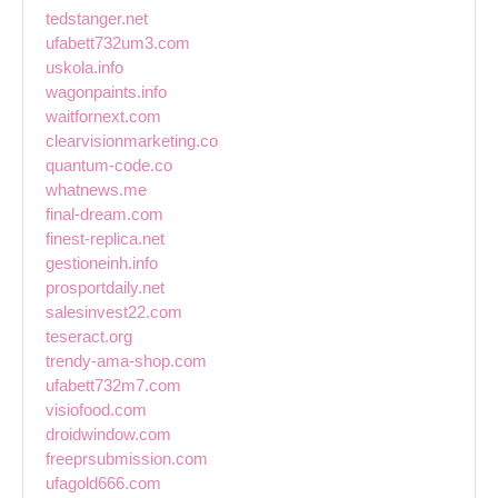
tedstanger.net
ufabett732um3.com
uskola.info
wagonpaints.info
waitfornext.com
clearvisionmarketing.co
quantum-code.co
whatnews.me
final-dream.com
finest-replica.net
gestioneinh.info
prosportdaily.net
salesinvest22.com
teseract.org
trendy-ama-shop.com
ufabett732m7.com
visiofood.com
droidwindow.com
freeprsubmission.com
ufagold666.com