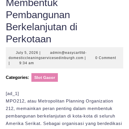
Membentuk
Pembangunan
Berkelanjutan di
Perkotaan
July
July 5, 2026
|
admin@easycartltd-
5,
admin@easycartltd-
domesticcleaningservicesedinburgh.com
|
0 Comment
2026
domesticcleaningservic
|
9:34 am
Categories:
Slot Gacor
[ad_1]
MPO212, atau Metropolitan Planning Organization
212, memainkan peran penting dalam membentuk
pembangunan berkelanjutan di kota-kota di seluruh
Amerika Serikat. Sebagai organisasi yang berdedikasi