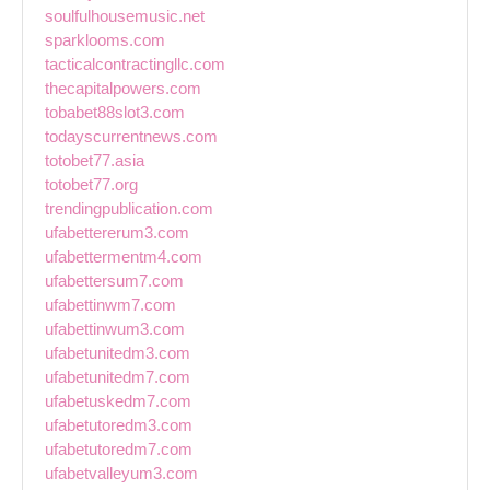
soulfulhousemusic.net
sparklooms.com
tacticalcontractingllc.com
thecapitalpowers.com
tobabet88slot3.com
todayscurrentnews.com
totobet77.asia
totobet77.org
trendingpublication.com
ufabettererum3.com
ufabettermentm4.com
ufabettersum7.com
ufabettinwm7.com
ufabettinwum3.com
ufabetunitedm3.com
ufabetunitedm7.com
ufabetuskedm7.com
ufabetutoredm3.com
ufabetutoredm7.com
ufabetvalleyum3.com