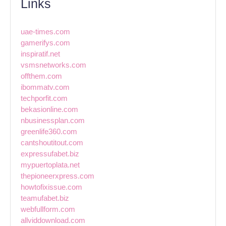
Links
uae-times.com
gamerifys.com
inspiratif.net
vsmsnetworks.com
offthem.com
ibommatv.com
techporfit.com
bekasionline.com
nbusinessplan.com
greenlife360.com
cantshoutitout.com
expressufabet.biz
mypuertoplata.net
thepioneerxpress.com
howtofixissue.com
teamufabet.biz
webfullform.com
allviddownload.com