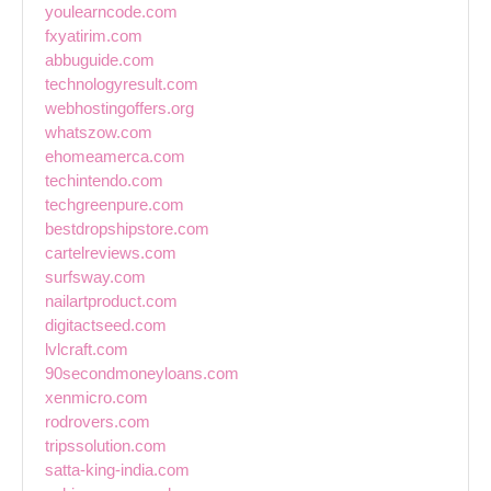
youlearncode.com
fxyatirim.com
abbuguide.com
technologyresult.com
webhostingoffers.org
whatszow.com
ehomeamerca.com
techintendo.com
techgreenpure.com
bestdropshipstore.com
cartelreviews.com
surfsway.com
nailartproduct.com
digitactseed.com
lvlcraft.com
90secondmoneyloans.com
xenmicro.com
rodrovers.com
tripssolution.com
satta-king-india.com