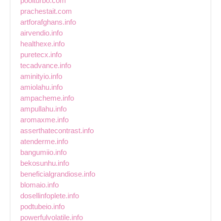
poolturbo.com
prachestait.com
artforafghans.info
airvendio.info
healthexe.info
puretecx.info
tecadvance.info
aminityio.info
amiolahu.info
ampacheme.info
ampullahu.info
aromaxme.info
asserthatecontrast.info
atenderme.info
bangumiio.info
bekosunhu.info
beneficialgrandiose.info
blomaio.info
dosellinfoplete.info
podtubeio.info
powerfulvolatile.info