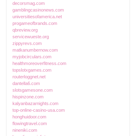
decorsmag.com
gamblingcasinonews.com
universitiesofamerica.net
progameofbrands.com
qbreview.org
servicewueste.org
zippyrevs.com
matkanumbernow.com
myjobcirculars.com
healthmoreoverfitness.com
topslotxgames.com
routerloggnet.net
dantella6.com
slotsgamesone.com
hispinzone.com
kalyanbazarnights.com
top-online-casino-usa.com
honghuidoor.com
flowingtravel.com
nineniki.com