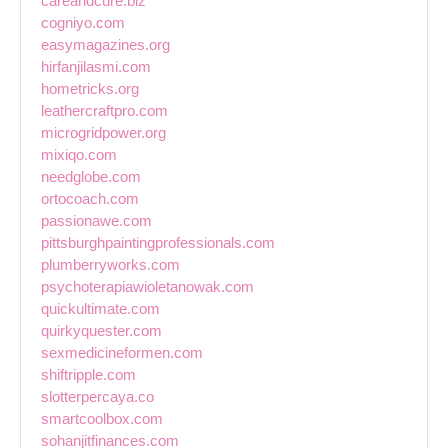
careandcure.biz
cogniyo.com
easymagazines.org
hirfanjilasmi.com
hometricks.org
leathercraftpro.com
microgridpower.org
mixiqo.com
needglobe.com
ortocoach.com
passionawe.com
pittsburghpaintingprofessionals.com
plumberryworks.com
psychoterapiawioletanowak.com
quickultimate.com
quirkyquester.com
sexmedicineformen.com
shiftripple.com
slotterpercaya.co
smartcoolbox.com
sohanjitfinances.com