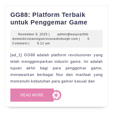
GG88: Platform Terbaik
GG88:
untuk Penggemar Game
Platfor
November
November 9, 2025
|
admin@easycartltd-
Terbaik
9,
admin@easycartltd-
domesticcleaningservicesedinburgh.com
|
0
untuk
2025
domesticcleaningser
Comment
|
9:12 am
Pengge
[ad_1] GG88 adalah platform revolusioner yang
Game
telah menggemparkan industri game. Ini adalah
tujuan akhir bagi para penggemar game,
menawarkan berbagai fitur dan manfaat yang
memenuhi kebutuhan para gamer kasual dan
READ
READ MORE
MORE