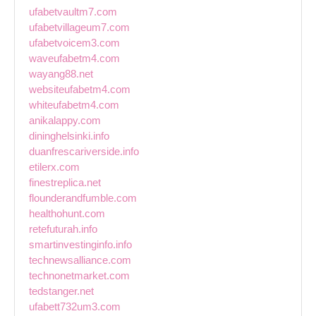
ufabetvaultm7.com
ufabetvillageum7.com
ufabetvoicem3.com
waveufabetm4.com
wayang88.net
websiteufabetm4.com
whiteufabetm4.com
anikalappy.com
dininghelsinki.info
duanfrescariverside.info
etilerx.com
finestreplica.net
flounderandfumble.com
healthohunt.com
retefuturah.info
smartinvestinginfo.info
technewsalliance.com
technonetmarket.com
tedstanger.net
ufabett732um3.com