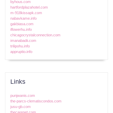
byhous.com
hartfordplazahotel.com
m-918kissapk.com
nabavkame.info
gakbiasa.com
iflowerhu.info
chicagocrystalconnection.com
imanabadii.com
trilipohu.info
appruptio.info
Links
punjwanis.com
the-parcs-clematiscondos.com
jusu-gb.com
thecarepet.com