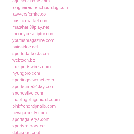
aquinoticiaspe.com
longhairedfrenchbulldog.com
lawyersforhire.co
businemarket.com
matahari88play.net
moneydescriptor.com
youthsmagazine.com
painaidee.net
sportsdarkest.com
webtoon.biz
thesportswires.com
hyungpro.com
sportingnewsnet.com
sportstime24day.com
sporteslive.com
theblingblingshields.com
pinkfrenchtipnails.com
newgamestv.com
sportsgallerys.com
sportsmirrors.net
datasports.net