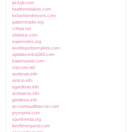
pickgb.com
healthmistakes.com
ksfashiondresses.com
patterntrader.org
cnhpa.net
sitalotus.com
supernotes.org
worldsportsempires.com
updatecentral360.com
katamastah.com
zqscore.net
aseleraio.info
asticio.info
egardenio.info
arxteamio.info
getalexio.info
accountaudittaxcon.com
prymprint.com
sportkeeda.org
besttimespend.com