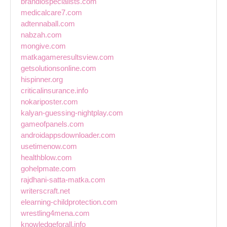
brandiospecialists.com
medicalcare7.com
adtennaball.com
nabzah.com
mongive.com
matkagameresultsview.com
getsolutionsonline.com
hispinner.org
criticalinsurance.info
nokariposter.com
kalyan-guessing-nightplay.com
gameofpanels.com
androidappsdownloader.com
usetimenow.com
healthblow.com
gohelpmate.com
rajdhani-satta-matka.com
writerscraft.net
elearning-childprotection.com
wrestling4mena.com
knowledgeforall.info