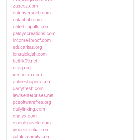
zaseez.com
catchycrunch.com
nofaphub.com
nefertitingalls.com
patsyscreations.com
income4proof.com
educaritas.org
lensajelajah.com
betflik09.net
ncaq.org
xenmicro.com
onlineshopera.com
dartyfresh.com
lewisenterprises.net
pcsoftwarefree.org
dailylinking.com
dnafyx.com
giocolenuvole.com
iyouessential.com
withloveamity.com