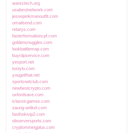
wareztech.org
usabestnetwork.com
jessepinkmanoutfit.com
umailsend.com
retarys.com
fasterformationcpf.com
goldensnuggles.com
lookbattlemap.com
buyrdpservice.com
yesport.net
tostylo.com
yougetthat.net
sportsnetclub.com
newbestcrypto.com
oxfordsave.com
iclassicgames.com
saung-artikel.com
fasthokivip2.com
observersports.com
cryptominingplus.com