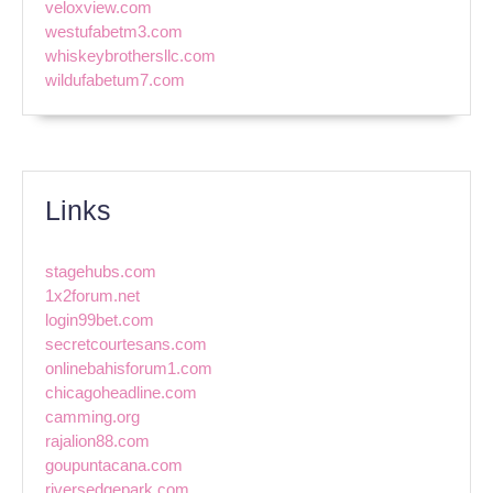
veloxview.com
westufabetm3.com
whiskeybrothersllc.com
wildufabetum7.com
Links
stagehubs.com
1x2forum.net
login99bet.com
secretcourtesans.com
onlinebahisforum1.com
chicagoheadline.com
camming.org
rajalion88.com
goupuntacana.com
riversedgepark.com