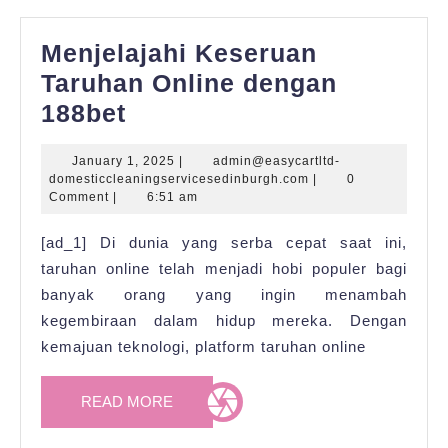
Menjelajahi Keseruan
Taruhan Online dengan
Menjelajahi
188bet
Keseruan
January
January 1, 2025
|
admin@easycartltd-
Taruhan
1,
admin@easycartltd-
domesticcleaningservicesedinburgh.com
|
0
Online
2025
domesticcleaningser
Comment
|
6:51 am
dengan
[ad_1] Di dunia yang serba cepat saat ini,
188bet
taruhan online telah menjadi hobi populer bagi
banyak orang yang ingin menambah
kegembiraan dalam hidup mereka. Dengan
kemajuan teknologi, platform taruhan online
READ
READ MORE
MORE