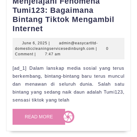
Menjelajahi Fenomena
Tumi123: Bagaimana
Bintang Tiktok Mengambil
Menjelajahi
Internet
Fenomena
June
June 6, 2025
|
admin@easycartltd-
Tumi123:
6,
admin@easycartltd-
domesticcleaningservicesedinburgh.com
|
0
Bagaimana
2025
domesticcleaningser
Comment
|
7:47 am
Bintang
[ad_1] Dalam lanskap media sosial yang terus
Tiktok
berkembang, bintang-bintang baru terus muncul
Mengambil
dan menawan di seluruh dunia. Salah satu
Internet
bintang yang sedang naik daun adalah Tumi123,
sensasi tiktok yang telah
READ
READ MORE
MORE