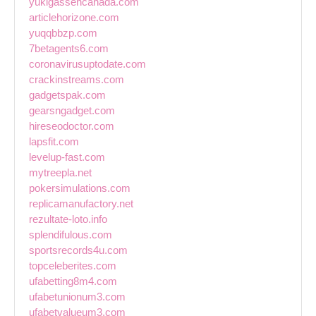
yukigassencanada.com
articlehorizone.com
yuqqbbzp.com
7betagents6.com
coronavirusuptodate.com
crackinstreams.com
gadgetspak.com
gearsngadget.com
hireseodoctor.com
lapsfit.com
levelup-fast.com
mytreepla.net
pokersimulations.com
replicamanufactory.net
rezultate-loto.info
splendifulous.com
sportsrecords4u.com
topceleberites.com
ufabetting8m4.com
ufabetunionum3.com
ufabetvalueum3.com