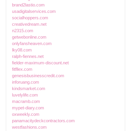
brand2lastio.com
usadigitalservices.com
socialhoppers.com
creativedream.net
n2315.com
getwebonline.com
onlyfansheaven.com
lky08.com
ralph-fiennes.net
fielder-maximum-discount.net
fitfllex.com
genesisbusinesscredit.com
inforuang.com
kindsmarket.com
luvelylife.com
macramb.com
mypet-diary.com
oxweekly.com
panamacitydeckcontractors.com
westfashions.com