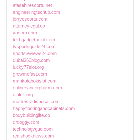
atasehirescortu.net
engineeringtechub.com
jerryescorts.com
attorneylegal.co
voomb.com
techgadgetpoint.com
tvsportsguide24.com
sportsreviews24.com
dubai360blog.com
lucky77slot.org
growmefast.com
mahkotahokislot.com
onlinecancerpharm.com
ufalek.org
mattress-disposal.com
happyflooringandcabinets.com
bodybuildinglife.co
qrdoggy.com
technologygud.com
realshocknews.com