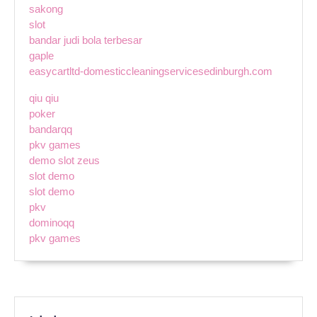
sakong
slot
bandar judi bola terbesar
gaple
easycartltd-domesticcleaningservicesedinburgh.com
qiu qiu
poker
bandarqq
pkv games
demo slot zeus
slot demo
slot demo
pkv
dominoqq
pkv games