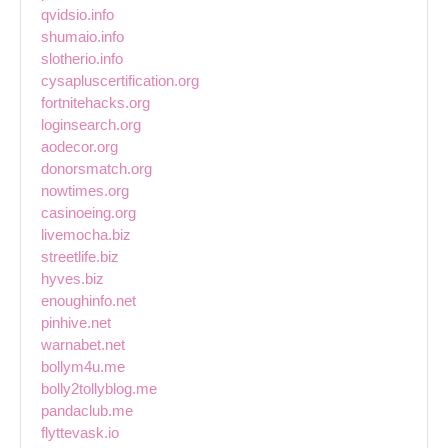
qvidsio.info
shumaio.info
slotherio.info
cysapluscertification.org
fortnitehacks.org
loginsearch.org
aodecor.org
donorsmatch.org
nowtimes.org
casinoeing.org
livemocha.biz
streetlife.biz
hyves.biz
enoughinfo.net
pinhive.net
warnabet.net
bollym4u.me
bolly2tollyblog.me
pandaclub.me
flyttevask.io