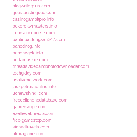
blogwriterplus.com
guestpostingseo.com
casinogambitpro.info
pokerplaymasters.info
courseoncourse.com
bantinbatdongsan247.com
bahednog.info
bahenxgek.info
pertamaskre.com
threadsvideoandphotodownloader.com
techgiddy.com
usalivenetwork.com
jackpotrushonline.info
ucnewshindi.com
freecellphonedatabase.com
gamersrope.com
exellewebmedia.com
free-gamestop.com
sinbadtravels.com
ukmagzine.com