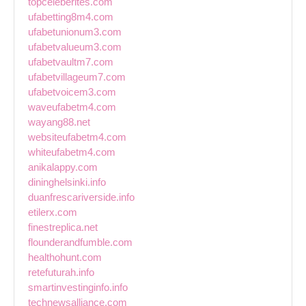
topceleberites.com
ufabetting8m4.com
ufabetunionum3.com
ufabetvalueum3.com
ufabetvaultm7.com
ufabetvillageum7.com
ufabetvoicem3.com
waveufabetm4.com
wayang88.net
websiteufabetm4.com
whiteufabetm4.com
anikalappy.com
dininghelsinki.info
duanfrescariverside.info
etilerx.com
finestreplica.net
flounderandfumble.com
healthohunt.com
retefuturah.info
smartinvestinginfo.info
technewsalliance.com