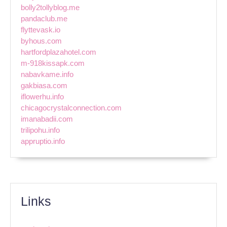
bolly2tollyblog.me
pandaclub.me
flyttevask.io
byhous.com
hartfordplazahotel.com
m-918kissapk.com
nabavkame.info
gakbiasa.com
iflowerhu.info
chicagocrystalconnection.com
imanabadii.com
trilipohu.info
appruptio.info
Links