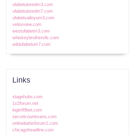
ufabetutoredm3.com
ufabetutoredm7.com
ufabetvalleyum3.com
veloxview.com
westufabetm3.com
whiskeybrothersllc.com
wildufabetum7.com
Links
stagehubs.com
1x2forum.net
login99bet.com
secretcourtesans.com
onlinebahisforum1.com
chicagoheadline.com