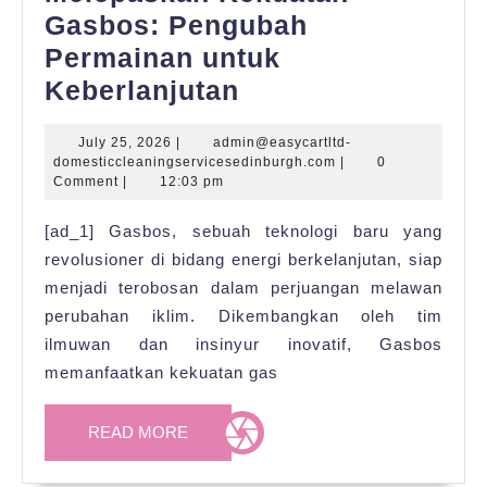
Gasbos: Pengubah
Permainan untuk
Melepaskan
Keberlanjutan
Kekuatan
July
July 25, 2026
|
admin@easycartltd-
Gasbos:
25,
admin@easycartltd-
domesticcleaningservicesedinburgh.com
|
0
Pengubah
2026
domesticcleaningser
Comment
|
12:03 pm
Permainan
[ad_1] Gasbos, sebuah teknologi baru yang
untuk
revolusioner di bidang energi berkelanjutan, siap
Keberlanjutan
menjadi terobosan dalam perjuangan melawan
perubahan iklim. Dikembangkan oleh tim
ilmuwan dan insinyur inovatif, Gasbos
memanfaatkan kekuatan gas
READ
READ MORE
MORE