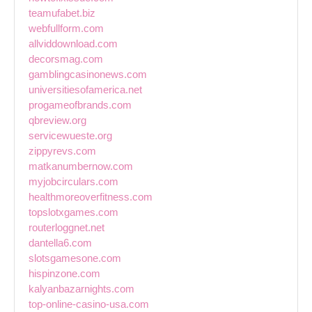
teamufabet.biz
webfullform.com
allviddownload.com
decorsmag.com
gamblingcasinonews.com
universitiesofamerica.net
progameofbrands.com
qbreview.org
servicewueste.org
zippyrevs.com
matkanumbernow.com
myjobcirculars.com
healthmoreoverfitness.com
topslotxgames.com
routerloggnet.net
dantella6.com
slotsgamesone.com
hispinzone.com
kalyanbazarnights.com
top-online-casino-usa.com