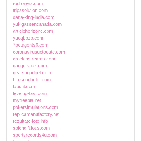
rodrovers.com
tripssolution.com
satta-king-india.com
yukigassencanada.com
articlehorizone.com
yuqqbbzp.com
7betagents6.com
coronavirusuptodate.com
crackinstreams.com
gadgetspak.com
gearsngadget.com
hireseodoctor.com
lapsfit.com
levelup-fast.com
mytreepla.net
pokersimulations.com
replicamanufactory.net
rezultate-loto.info
splendifulous.com
sportsrecords4u.com