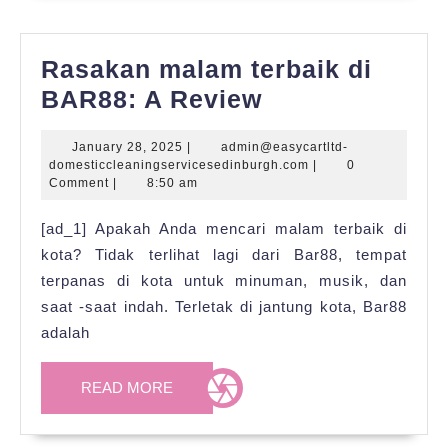
Rasakan malam terbaik di
Rasakan
BAR88: A Review
malam
January
January 28, 2025
|
admin@easycartltd-
terbaik
28,
admin@easycartltd-
domesticcleaningservicesedinburgh.com
|
0
di
2025
domesticcleaningser
Comment
|
8:50 am
BAR88:
[ad_1] Apakah Anda mencari malam terbaik di
A
kota? Tidak terlihat lagi dari Bar88, tempat
Review
terpanas di kota untuk minuman, musik, dan
saat -saat indah. Terletak di jantung kota, Bar88
adalah
READ
READ MORE
MORE